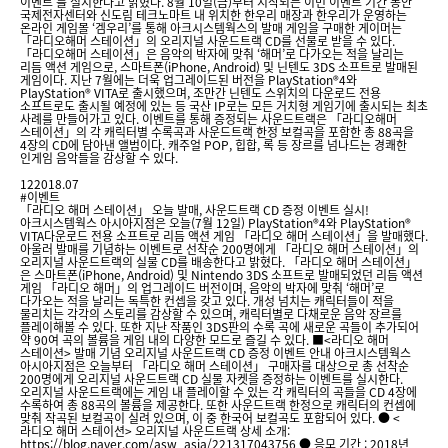
이벤트’를 실시한다고 밝혔다. 8월 10일(금)부터 시작되는 이번 이벤트 기간 동안
국제전자센터와 신도림 테크노마트 내 위치한 한우리 매장과 한우리가 운영하는
온라인 게임몰 ‘겜우리’를 통해 아크시스템웍스의 발매 게임을 구매한 게이머는
「라디오해머 스테이션」의 오리지널 사운드트랙 CD를 선물로 받을 수 있다.
「라디오해머 스테이션」은 음악의 박자에 맞춰 ‘해머’로 다가오는 적을 날리는
리듬 액션 게임으로, 스마트폰(iPhone, Android) 및 닌텐도 3DS 소프트로 발매된
게임이다. 지난 7월에는 더욱 업그레이드된 버전을 PlayStation®4와
PlayStation® VITA로 출시했으며, 조만간 닌텐도 스위치의 다운로드 전용
소프트로도 출시될 예정에 있는 등 국산 IP로는 모든 거치형 게임기에 출시되는 최초
사례를 만들어가고 있다. 이벤트를 통해 증정되는 사운드트랙은 「라디오해머
스테이션」의 각 캐릭터별 수록곡과 사운드트랙 한정 보컬곡을 포함한 총 88곡을
4장의 CD에 담아낸 앨범이다. 캐주얼 POP, 힙합, 록 등 장르를 넘나드는 경쾌한
인게임 음악들을 감상할 수 있다.
12
2018.07
#이벤트
「라디오 해머 스테이션」 오늘 발매, 사운드트랙 CD 증정 이벤트 실시!
아크시스템웍스 아시아지점은 오늘(7월 12일) PlayStation®4와 PlayStation®
VITA다운로드 전용 소프트로 리듬 액션 게임 「라디오 해머 스테이션」을 발매했다.
아울러 발매를 기념하는 이벤트로 선착순 200명에게 「라디오 해머 스테이션」의
오리지널 사운드트랙의 실물 CD를 배송한다고 밝혔다. 「라디오 해머 스테이션」
은 스마트폰(iPhone, Android) 및 Nintendo 3DS 소프트로 발매되었던 리듬 액션
게임 「라디오 해머」의 업그레이드 버전이며, 음악의 박자에 맞춰 ‘해머’로
다가오는 적을 날리는 독특한 컨셉을 갖고 있다. 개성 넘치는 캐릭터들이 적을
물리치는 각각의 스토리를 감상할 수 있으며, 캐릭터별로 다채로운 음악 장르를
플레이해볼 수 있다. 또한 지난 작품인 3DS판의 수록 곡에 새로운 곡들이 추가되어
약 90여 곡의 볼륨을 게임 내의 다양한 모드로 즐길 수 있다. ■<라디오 해머
스테이션> 발매 기념 오리지널 사운드트랙 CD 증정 이벤트 안내 아크시스템웍스
아시아지점은 오늘부터 「라디오 해머 스테이션」 구매자를 대상으로 총 선착순
200명에게 오리지널 사운드트랙 CD 실물 자켓을 증정하는 이벤트를 실시한다.
오리지널 사운드트랙에는 게임 내 플레이할 수 있는 각 캐릭터의 곡들을 CD 4장에
수록하여 총 88곡의 볼륨을 제공한다. 또한 사운드트랙 한정으로 캐릭터의 컨셉에
맞춰 작곡된 보컬곡이 실려 있으며, 이 중 한국어 보컬곡도 포함되어 있다. ● <
라디오 해머 스테이션> 오리지널 사운드트랙 상세 소개:
https://blog.naver.com/asw_asia/221317043756 ● 응모 기간 : 2018년