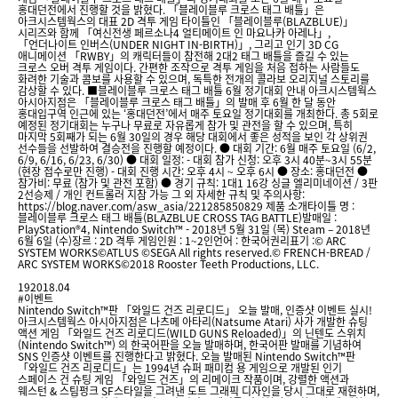
홍대던전에서 진행할 것을 밝혔다. 「블레이블루 크로스 태그 배틀」은
아크시스템웍스의 대표 2D 격투 게임 타이틀인 「블레이블루(BLAZBLUE)」
시리즈와 함께 「여신전생 페르소나4 얼티메이트 인 마요나카 아레나」,
「언더나이트 인버스(UNDER NIGHT IN-BIRTH)」, 그리고 인기 3D CG
애니메이션 「RWBY」의 캐릭터들이 참전해 2대2 태그 배틀을 즐길 수 있는
크로스 오버 격투 게임이다. 간편한 조작으로 격투 게임을 처음 접하는 사람들도
화려한 기술과 콤보를 사용할 수 있으며, 독특한 전개의 콜라보 오리지널 스토리를
감상할 수 있다. ■블레이블루 크로스 태그 배틀 6월 정기대회 안내 아크시스템웍스
아시아지점은 「블레이블루 크로스 태그 배틀」의 발매 후 6월 한 달 동안
홍대입구역 인근에 있는 ‘홍대던전’에서 매주 토요일 정기대회를 개최한다. 총 5회로
예정된 정기대회는 누구나 무료로 자유롭게 참가 및 관전을 할 수 있으며, 특히
마지막 5회째가 되는 6월 30일의 경우 해당 대회에서 좋은 성적을 보인 각 상위권
선수들을 선발하여 결승전을 진행할 예정이다. ● 대회 기간: 6월 매주 토요일 (6/2,
6/9, 6/16, 6/23, 6/30) ● 대회 일정: - 대회 참가 신청: 오후 3시 40분~3시 55분
(현장 접수로만 진행) - 대회 진행 시간: 오후 4시 ~ 오후 6시 ● 장소: 홍대던전 ●
참가비: 무료 (참가 및 관전 포함) ● 경기 규칙: 1대1 16강 싱글 엘리미네이션 / 3판
2선승제 / 개인 컨트롤러 지참 가능 그 외 자세한 규칙 및 주의사항:
https://blog.naver.com/asw_asia/221285850829 제품 소개타이틀 명 :
블레이블루 크로스 태그 배틀(BLAZBLUE CROSS TAG BATTLE)발매일 :
PlayStation®4, Nintendo Switch™ - 2018년 5월 31일 (목) Steam – 2018년
6월 6일 (수)장르 : 2D 격투 게임인원 : 1~2인언어 : 한국어권리표기 :© ARC
SYSTEM WORKS©ATLUS ©SEGA All rights reserved.© FRENCH-BREAD /
ARC SYSTEM WORKS©2018 Rooster Teeth Productions, LLC.
19
2018.04
#이벤트
Nintendo Switch™판 「와일드 건즈 리로디드」 오늘 발매, 인증샷 이벤트 실시!
아크시스템웍스 아시아지점은 나츠메 아타리(Natsume Atari) 사가 개발한 슈팅
액션 게임 「와일드 건즈 리로디드(WILD GUNS Reloaded)」의 닌텐도 스위치
(Nintendo Switch™) 의 한국어판을 오늘 발매하며, 한국어판 발매를 기념하여
SNS 인증샷 이벤트를 진행한다고 밝혔다. 오늘 발매된 Nintendo Switch™판
「와일드 건즈 리로디드」는 1994년 슈퍼 패미컴 용 게임으로 개발된 인기
스페이스 건 슈팅 게임 「와일드 건즈」의 리메이크 작품이며, 강렬한 액션과
웨스턴 & 스팀펑크 SF스타일을 그려낸 도트 그래픽 디자인을 당시 그대로 재현하며,