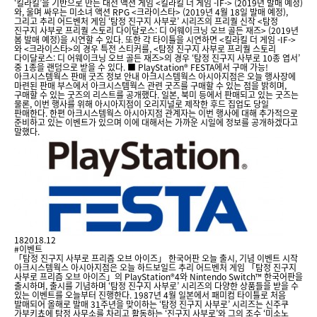
‘킬라킬’을 기반으로 만든 대전 액션 게임 <킬라킬 더 게임 -IF-> (2019년 발매 예정)
와, 울며 싸우는 미소녀 액션 RPG <크라이스타> (2019년 4월 18일 발매 예정),
그리고 추리 어드벤처 게임 ‘탐정 진구지 사부로’ 시리즈의 프리퀄 신작 <탐정
진구지 사부로 프리퀄 스토리 다이달로스: 디 어웨이크닝 오브 골든 재즈> (2019년
봄 발매 예정)을 시연할 수 있다. 또한 각 타이틀을 시연하면 <킬라킬 더 게임 -IF->
와 <크라이스타>의 경우 특전 스티커를, <탐정 진구지 사부로 프리퀄 스토리
다이달로스: 디 어웨이크닝 오브 골든 재즈>의 경우 ‘탐정 진구지 사부로 10종 엽서’
중 1종을 랜덤으로 받을 수 있다. ■ PlayStation® FESTA에서 구매 가능!
아크시스템웍스 판매 굿즈 정보 안내 아크시스템웍스 아시아지점은 오늘 행사장에
마련된 판매 부스에서 아크시스템웍스 관련 굿즈를 구매할 수 있는 점을 밝히며,
구매할 수 있는 굿즈의 리스트를 공개했다. 일본, 북미 등에서 판매되고 있는 굿즈는
물론, 이번 행사를 위해 아시아지점이 오리지널로 제작한 후드 집업도 당일
판매한다. 한편 아크시스템웍스 아시아지점 관계자는 이번 행사에 대해 추가적으로
준비하고 있는 이벤트가 있으며 이에 대해서는 가까운 시일에 정보를 공개하겠다고
말했다.
18
2018.12
#이벤트
「탐정 진구지 사부로 프리즘 오브 아이즈」 한국어판 오늘 출시, 기념 이벤트 시작
아크시스템웍스 아시아지점은 오늘 하드보일드 추리 어드벤처 게임 「탐정 진구지
사부로 프리즘 오브 아이즈」의 PlayStation®4와 Nintendo Switch™ 한국어판을
출시하며, 출시를 기념하며 ‘탐정 진구지 사부로’ 시리즈의 다양한 상품들을 받을 수
있는 이벤트를 오늘부터 진행한다. 1987년 4월 일본에서 패미컴 타이틀로 처음
발매되어 올해로 발매 31주년을 맞이하는 ‘탐정 진구지 사부로’ 시리즈는 신주쿠
가부키쵸에 탐정 사무소를 차리고 활동하는 ‘진구지 사부로’와 그의 조수 ‘미소노