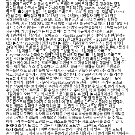
칼리굴라오버도즈 와 함께 업로드 ※ 트위터로 이벤트에 참여할 경우에는 당첨
연락을 위해 아크시스템웍스 아시아지점 트위터 계정(@ASW_ASIA)을 반드시
팔로우. ●이벤트 경품: 「칼리굴라 오버도즈」 BIG 캔뱃지 1종 (지름 약 15cm)
(랜덤 증정) ●당첨자 발표: 2018년 11월 26일(월) (당첨자 개별 연락) 한편
홍대던전에서는 「칼리굴라 오버도즈」의 PlayStation®4 한국어판 발매를
기념하여, 지난 10월 28일(일)부터 특별 기획 전시를 진행하고 있다. 11월 10일(토)
까지 2주간 진행되는 이번 전시에서는 총 24명의 등장인물들의 미니 특별 등신대가
세워지며, 게임에 등장하는 버츄얼 아이돌 ‘뮤’의 피규어가 전시된다. 또한
홍대던전에서 「칼리굴라 오버도즈」 PlayStation®4 한국어판의 일반판/한정판
패키지가 판매될 예정이다. ▶일시: 2018년 10월 28일(일) ~ 2018년 11월 10일
(토) ▶장소: YES24홍대던전 (3층) ▶내용: -「칼리굴라 오버도즈」등장 캐릭터
24명의 미니 특별 등신대 전시 -「칼리굴라 오버도즈」 버츄얼 아이돌 뮤(µ) 등신대
전시 -「칼리굴라 오버도즈」한정판 구성품 전시 -「칼리굴라 오버도즈」
PlayStation®4 한국어판 일반판/한정판 패키지 판매 ■ 「칼리굴라 오버도즈」
게임 소개 ▶이상을 부수고 현실로 돌아간다 자아를 가진 버츄얼 아이돌 ‘뮤(µ)’는,
인류가 현실에서 느끼는 트라우마나 고민을 잊고 이상적인 학원 생활을 반복할 수
있는 세계 ‘뫼비우스’를 창조한다. 그 속에서 평화로운 생활을 지내던 주인공과
친구들은 어느 날 자신들이 있는 세계가 가상으로 만들어진 곳이라는 걸 깨닫게
되고, 현실로 돌아가기 위해 ‘귀가부’를 결성한다. 주인공은 각자의 무기를 각성한
동료들과 함께 가상 세계를 만들어낸 아이돌 ‘뮤’와 ‘뮤’를 따르는 ‘오스티나토의
악사’들에게 대항한다. 기존의 PlayStation®VITA 전용 버전에서 추가된 요소로,
이번 작품에서는 플레이어가 주인공의 성별을 직접 결정할 수 있으며, 플레이 도중
주인공이 ‘악사’ 루트를 고를 수 있는 선택지가 주어진다. 즉 플레이어의 선택에 따라
「칼리굴라 오버도즈」의 새로운 스토리를 즐길 수 있다. ▶시뮬레이션과 액션이
결합된 턴제 배틀 시스템 ‘이매지너리 체인’ 적이 앞으로 할 행동을 가시화하여
보여줌으로써 플레이어가 미리 예측하여 공격 패턴을 만드는 시뮬레이션 전략과,
액션 게임의 상쾌한 기술과 화려한 콤보를 즐길 수 있는 새로운 커맨드 배틀
시스템을 탑재했다. ▶등장인물과의 관계도 시스템, ‘인과계보’ 플레이어는 동료
캐릭터를 비롯하여, 각자의 트라우마를 가진 학교 학생들의 마음을 읽어 관계도를
세워 나간다. 친밀도에 따라 500명 이상의 학생들을 자신의 동료로 만들 수 있고
이에 따라 친구들의 고민을 듣고 퀘스트를 해결하는 서브 스토리를 즐길 수 있다.
▶RPG 초심자도 즐길 수 있는 이지(EASY) 모드부터 고난이도 익스트림
(EXTREAM) 모드까지! 이번 작품에서는 플레이어의 성향에 맞춘 다양한 모드가
준비되어 있다. 이지 모드의 경우 롤플레잉 장르를 처음 하거나 플레이를 어려워하는