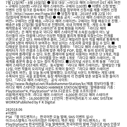
7월 12일(목) ~ 8월 19일(일) ● 응모 대상 : <라디오 해머 스테이션 OST 세트 버전
> 구매자 (100명) <라디오 해머 스테이션> 구매자 (100명) ● 이벤트 신청 방법 :
이벤트 신청 링크로 접속해서 구매 영수증을 첨부하여 신청서를 제출 이벤트 신청
링크 : http://naver.me/Fogw3lVf ● 당첨자 발표 : 2018년 8월 22일 (수)
(당첨자에 한하여 문자 개별 안내) ● 배송 공지 : -<라디오 해머 스테이션 OST 세트
버전> 구매자는 선불 배송, <라디오 해머 스테이션> 구매자는 착불 배송으로 진행. -
배송은 8월 27일(월) 일괄적으로 진행되며, 국내 지역에 한정. -게임 소개- ■
해적방송국 ‘라디오 해머 스테이션’과 함께 평화를 지켜라! 「라디오 해머
스테이션」은 해적 방송국 ‘라디오 해머 스테이션’에 소속된 DJ들이 어느 날
자신들이 사는 마을에 나타난 이상한 적들을 물리쳐 평화를 되찾는다는 전개를
기본으로 갖고 있다. 바바리맨과 좀비, 그리고 에일리언 등의 적을 해머로 통쾌하게
날리며 5명의 캐릭터가 보여주는 개성 넘치는 스토리와 음악을 즐길 수 있다. ■
다채로운 장르의 음악을 간단 조작으로 플레이! 「라디오 해머 스테이션」에서는 각
캐릭터가 가진 컨셉과 스토리에 맞춘 캐주얼 POP, 힙합, 록 등의 장르의 음악을
감상하며 플레이할 수 있다. 또한, 플레이에 실제로 사용하는 버튼은 단 3개로, 적을
날리는 버튼 2개와 특수 아이템을 얻는 버튼 1개로 「라디오 해머 스테이션」의
세계를 충분히 즐길 수 있는 점이 특징이다. ■오리지널 사운드 트랙 동봉 「라디오
해머 스테이션 OST세트 버전」 동시발매! 「라디오 해머 스테이션」 발매일인 7월
12일, 이번 작품의 오리지널 사운드 트랙이 들어간 「라디오 해머 스테이션
OST세트 버전」을 오늘 동시에 발매했다. 오리지널 사운드 트랙에는 게임 내에
수록되어 있는 곡을 포함하여, 등장 캐릭터들의 각 컨셉에 맞춘 보컬곡 또한 들어가
있다. 「라디오 해머 스테이션」 공식 사이트:
http://www.fkdigital.net/RadiohammerStation/kr/제품 정보타이틀 명 :
라디오 해머 스테이션 (RADIO HAMMER STATION)발매일 : 발매중대응 기종 :
PlayStation®4, PlayStation® VITA (다운로드 전용 소프트)장르 :
리듬액션게임가격 : 라디오 해머 스테이션 - 8,000원 라디오 해머 스테이션
OST세트 버전 – 16,000원인원 : 1인언어 : 한국어권리표기 :© ARC SYSTEM
WORKSPublished by F K Digital
28
2018.06
#이벤트
PS4 「팡 어드벤처스」 한국어판 오늘 발매, SNS 이벤트 실시!
아크시스템웍스 아시아지점은 아케이드 액션 게임 「팡 어드벤처스」 의
PlayStation®4 한국어판을 오늘 발매하며, 한국어판의 발매 기념으로 SNS 인증샷