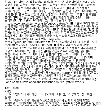
한국어 로컬라이즈가 적용되었다. 패키지판은 오늘부터 온라인과 오프라인 게임
매장을 통해, 다운로드판은 한국닌텐도 다운로드 번호 스토어를 통해 구매할 수
있다. ■ 「큐브 크리에이터 X」 한국어 공식 사이트 안내 아크시스템웍스
아시아지점은 「큐브 크리에이터 X」 공식 사이트를 통해 「큐브 크리에이터 X」
에서 플레이할 수 있는 각종 내용을 동영상으로 소개하고 있다. 또한 오늘 게임을
플레이하며 생기는 궁금한 점이나 문제 상황을 해결하기 위한 Q&A 코너를
공개하였다. ▼ 「큐브 크리에이터 X」 한국어 공식 사이트
http://www.arcsystemworks.jp/cubecreatorx/kr ■ 「큐브 크리에이터 X」
소개 동영상 업데이트! 아크시스템웍스 아시아지점은 오늘 「큐브 크리에이터 X」
한국어판 발매와 동시에 게임을 소개하는 플레이 동영상을 2편 공개하였다. 공개된
동영상에서는 어드벤처 모드에서 사용할 수 있는 각종 무기와 도구를 소개하고, 홈
월드에서 만나는 주민들과 거래해서 받을 수 있는 보물 지도에 대해 소개한다.
▼「큐브 크리에이터 X」 소개 영상 – 보물 지도:
https://youtu.be/MuDG9ib0kmY ▼「큐브 크리에이터 X」 소개 영상 – 무기
소개: https://youtu.be/BFK8XXKbetE ■ 용산 아이파크몰 대원 닌텐도
스토어에서 「큐브 크리에이터 X」 체험회 진행! 아크시스템웍스 아시아지점은
「큐브 크리에이터 X」 한국어판 발매를 기념하여 유저 체험회를 실시한다.
체험회에서 「큐브 크리에이터 X」를 플레이하면 ‘큐브 크리에이터 X 특제
오리지널 클리어파일’을 받을 수 있다. 또한 당일 리듬액션게임 「라디오해머
스테이션」의 닌텐도 스위치 다운로드판 발매를 기념하는 「라디오해머
스테이션」의 체험 플레이도 할 수 있다. - 일시 : 9월 1일(토) 오전 11시 ~ 오후 6시
/ 9월 2일(일) 오전 11시 ~ 오후 6시 - 장소 : 용산 아이파크몰 6층 리빙관 대원샵
(하행 에스컬레이터 앞) * 체험 시 증정하는 기념품은 수량 한정으로 제공될 예정.
제품 정보타이틀 명 : 큐브 크리에이터 X (Cube Creator X)발매일 : 발매중장르 :
크리에이티브 액션 어드벤처가격 : [패키지판 / 다운로드판] 34,800원인원 :
[오프라인] 1인 [온라인]로컬 2~4인언어 : 한국어, 중국어권리표기 :©2018 Big
John Games.Developed and Published by Arc System Works.
10
2018.08
#이벤트
아크시스템웍스 아시아지점, 「라디오해머 스테이션」과 함께 '핫 썸머 이벤트'
실시!
아크시스템웍스 아시아지점은 오늘(10일) 한우리와 함께 자사 발매 게임을
구매하면 「라디오해머 스테이션」의 오리지널 사운드트랙 CD를 증정하는 ‘핫 썸머