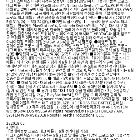
아크시스템웍스 아시아지점은 오늘부터 6월 24일(일)까지 「블레이블루 크로스
태그 배틀」 한국어판 PlayStation®4, Nintendo Switch™, 그리고PC판 패키지
(6월 6일 발매) 구매자를 대상으로 트위터와 페이스북에서 참여 가능한 SNS 인증샷
이벤트를 진행한다고 공개하며, 참여한 사람들에게 추첨을 통해 「블레이블루
크로스 태그 배틀」 관련 상품을 증정할 예정이라고 밝혔다. ●응모 기간: 2018년
5월 31일(목) ~ 6월 24일(일) ●이벤트 참가 방법: 1. 「블레이블루 크로스 태그
배틀」 한국어판 PlayStation®4, Nintendo Switch™ 또는 PC판 패키지 구매
인증샷 촬영 (패키지 인증샷, 한국어판 플레이 스크린샷, 플레이하는 모습 등) 2.
촬영한 인증샷을 SNS(트위터 또는 페이스북)에 해시태그 #BBTAG 와 함께 업로드
※ 트위터로 이벤트에 참여할 경우에는 당첨 연락을 위해 아크시스템웍스
아시아지점 트위터 계정(@ASW_ASIA)을 반드시 팔로우. ●이벤트 경품: - <
블레이블루 크로스 태그 배틀> 특제 아크릴 스탠드 (10명) - <블레이블루 크로스
태그 배틀> 특제 멀티 파우치 (10명) - <블레이블루 센트럴픽션> 공식 설정 자료집
(2명) ●당첨자 발표: 6월 27일(수) (당첨자 개별 연락) ■블레이블루 크로스 태그
배틀 6월 정기대회 안내 아크시스템웍스 아시아지점은 「블레이블루 크로스 태그
배틀」의 한국어판 발매를 기념하여 6월 한 달 동안 홍대입구역 인근에 있는
‘홍대던전’ 에서 매주 토요일 정기대회를 개최한다. 총 5회로 예정된 정기대회는
누구나 무료로 자유롭게 참가 및 관전을 할 수 있으며, 특히 마지막 5회째가 되는 6월
30일의 경우 해당 대회에서 좋은 성적을 보인 각 상위권 선수들을 선발하여
결승전을 진행할 예정이다. ● 대회 기간: 6월 매주 토요일 (6/2, 6/9, 6/16, 6/23,
6/30) ● 대회 일정: - 대회 참가 신청: 오후 3시 40분~3시 55분 (현장 접수로만
진행) - 대회 진행 시간: 오후 4시 ~ 오후 6시 ● 장소: 홍대던전 ● 참가비: 무료
(참가 및 관전 포함) ● 경기 규칙: 1대1 16강 싱글 엘리미네이션 / 3판 2선승제 /
개인 컨트롤러 지참 가능 / PlayStation®4판으로 진행 그 외 자세한 규칙 및
주의사항: https://blog.naver.com/asw_asia/221285850829제품 정보타이틀
명 : 블레이블루 크로스 태그 배틀(BLAZBLUE CROSS TAG BATTLE)발매일 :
발매중장르 : 2D 격투 게임인원 : 1~2인언어 : 한국어권리표기 :© ARC SYSTEM
WORKS©ATLUS ©SEGA All rights reserved.© FRENCH-BREAD / ARC
SYSTEM WORKS©2018 Rooster Teeth Productions, LLC.
28
2018.05
#이벤트
「블레이블루 크로스 태그 배틀」 6월 정기대회 개최!
아크시스템웍스 아시아지점은 5월 31일 발매를 앞둔 대망의 크로스 오버 2D 격투
게임 「블레이블루 크로스 태그 배틀」의 정기대회를 오는 6월 매주 토요일