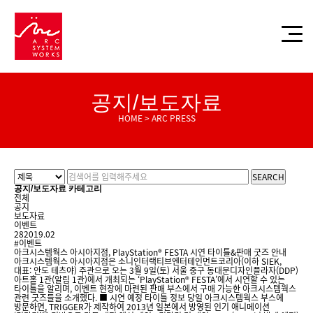
공지/보도자료
HOME > ARC PRESS
SEARCH
공지/보도자료 카테고리
전체
공지
보도자료
이벤트
28
2019.02
#이벤트
아크시스템웍스 아시아지점, PlayStation® FESTA 시연 타이틀&판매 굿즈 안내
아크시스템웍스 아시아지점은 소니인터랙티브엔터테인먼트코리아(이하 SIEK,
대표: 안도 테츠야) 주관으로 오는 3월 9일(토) 서울 중구 동대문디자인플라자(DDP)
아트홀 1관(알림 1관)에서 개최되는 ‘PlayStation® FESTA’에서 시연할 수 있는
타이틀을 알리며, 이벤트 현장에 마련된 판매 부스에서 구매 가능한 아크시스템웍스
관련 굿즈들을 소개했다. ■ 시연 예정 타이틀 정보 당일 아크시스템웍스 부스에
방문하면, TRIGGER가 제작하여 2013년 일본에서 방영된 인기 애니메이션