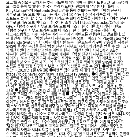
요코’를 중심으로 펼쳐지는 추리 어드벤처 게임이며 국내에서도 PlayStation®2와
모바일을 통해 발매되어 한국의 추리 어드벤처 팬들에게 유명한 타이틀이다.
PlayStation®4와 Nintendo Switch™를 통해 선보이는 이번 「탐정 진구지
사부로 프리즘 오브 아이즈」는 과거 명작 10 작품과 신작 4 작품을 하나의
소프트로 플레이할 수 있어 역대 시리즈 중 최대의 볼륨을 자랑한다. -「탐정 진구지
사부로 프리즘 오브 아이즈」 한국어판 소개 영상 https://youtu.be/Ci7o9ht-
QFs -「탐정 진구지 사부로 프리즘 오브 아이즈」 한국어판 출시 기념 이벤트
「탐정 진구지 사부로 프리즘 오브 아이즈」 한국어판의 출시를 기념하여,
아크시스템웍스 아시아지점은 아래 두 가지의 이벤트를 진행한다고 발표했다. 1)
구매 인증 이벤트 「탐정 진구지 사부로 프리즘 오브 아이즈」의 PlayStation®4와
Nintendo Switch™ 한국어판 패키지판 또는 다운로드판의 구매 인증샷을 지정된
SNS에 올리면 추첨을 통해 ‘탐정 진구지 사부로’ 시리즈의 상품을 받을 수 있다. 2)
국제전자센터 스크린광고 인증 이벤트 현재 국제전자센터 지하 1층과 3호선
남부터미널역으로 이어지는 통로에 게재된 「탐정 진구지 사부로 프리즘 오브
아이즈」 또는 탐정 진구지 사부로의 프리퀄 스토리를 담은 「다이달로스 : 디
어웨이크닝 오브 골든 재즈」의 스크린 광고 사진을 찍어 지정된 SNS에 올리면
추첨을 통해 ‘탐정 진구지 사부로’ 시리즈의 상품을 받을 수 있다. ●이벤트 응모
기간: ~ 2019년 1월 6일(일) ●이벤트 참여 방법: 아래의 공식 블로그 링크를 참고
https://blog.naver.com/asw_asia/221419096885 ●이벤트 경품: 구매 인증
이벤트에 참여한 사람 중 10명, 국제전자센터 스크린광고 인증 이벤트에 참여한
사람 중 10명을 선정하여 총 20명에게 아래의 상품 증정. - 오리지널 폴로 셔츠
(사이즈 랜덤 증정) : 2명 - 오리지널 머그컵 : 3명 - 미니 노트 : 4명 - 엽서 10종 :
11명 ●당첨자 발표: 2019년 1월 11일(금) (당첨자 개별 연락) -「탐정 진구지
사부로 프리즘 오브 아이즈」 게임 소개 ■ ’진구지 사부로’ 만이 전부가 아니다!
시리즈 최초 3명의 주인공이 등장하는 시나리오 「탐정 진구지 사부로 프리즘 오브
아이즈」에서는 주인공 ‘진구지 사부로’는 물론, 진구지 탐정 사무소의 유일한 조수
‘미소노 요코’와, 신주쿠의 베테랑 형사 ‘쿠마노 산조’가 각각의 스토리를 해결하는
시나리오로써 총 3개의 스토리 「허식의 밤」(진구지 사부로 시나리오),「죽은
자에게 바치는 돌」(미소노 요코 시나리오),「마경의 진실」(쿠마노 산조 시나리오)
을 선보여 지금까지의 작품과는 사뭇 다른 분위기를 느낄 수 있다. ■ 캐주얼한
분위기를 즐길 수 있는 「수수께끼 사건부」가 신작으로 등장! 이번 작품에서도
‘탐정 진구지 사부로’ 시리즈 고유의 하드보일드한 분위기에서 벗어나 캐주얼한
캐릭터 디자인과 시나리오를 감상할 수 있는 「수수께끼 사건부 -사부로와
수수께끼의 보물-」을 플레이할 수 있다. 주인공 ‘진구지 사부로’를 포함하여 본편에