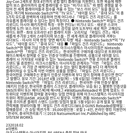
Joy-Con 2세트로 최대 4인까지 로컬 멀티 플레이를 지원한다. 또한 목숨에 제한
없이 보스 클리어까지 쉽게 플레이할 수 있는 “비기너 모드” 와 랭킹 경쟁을 할 수
있어 전 세계 플레이어들과 점수를 겨룰 수 있는 “보스 러쉬 모드” 등을 즐길 수
있다. 여기에 Nintendo Switch™의 “TV 모드”, “테이블 모드”. “휴대 모드”의 총
3가지 모드를 완벽하게 대응하여 언제 어디서나 「와일드 건즈 리로디드」를
자유롭게 플레이할 수 있다는 점이 특징이다. ● Nintendo Switch™ 와일드 건즈
리로디드 아시아 패키지판의 특징 - 무한 컨티뉴! 비기너 모드 - 새로운 스코어
랭킹에 도전! 보스 러쉬 모드 - 16비트 감각을 살려 도트부터 새로 찍은 고해상도
와이드 화면 - 최대 오프라인 4인 플레이 지원 - 오리지널 「와일드 건즈」에서
새롭게 추가된 2개의 스테이지와 보스들 - 전 세계 레트로 플레이어와 겨루는
리더보드 - 아시아 지역 한정 ‘양면 패키지 자켓’ 제공 - Nintendo Switch™의 “TV
모드”, “테이블 모드”. “휴대 모드” 대응 ■「와일드 건즈 리로디드」 Nintendo
Switch™판 발매 기념 인증샷 이벤트 아크시스템웍스 아시아지점은 Nintendo
Switch™판 「와일드 건즈 리로디드」 한국어판의 구매자를 대상으로 트위터와
페이스북에서 참여할 수 있는 인증샷 이벤트를 진행하며, 상품으로 테이블 모드
플레이 시 거치대로 사용할 수 있는 ‘Nintendo Switch™ 전용 조이트론 플레이
스탠드’를 증정한다. 아크시스템웍스 아시아지점 관계자는 “이번 「와일드 건즈
리로디드」의 가장 큰 매력이라고 할 수 있는 멀티 플레이를 보다 더 쾌적하게
플레이하실 수 있도록 이번 이벤트 상품을 정했다. 「와일드 건즈 리로디드」
한국어판을 구매해주신 분들이 인증샷 이벤트에 부디 많이 참여해 주셨으면 한다”
고 말했다. 응모 기간: 2018년 4월 19일(목) ~ 5월 6일(일) 이벤트 참가 방법: 1.
Nintendo Switch™판 「와일드 건즈 리로디드」 한국어판 구매 인증샷 촬영
(패키지 인증샷, 한국어판 플레이 스크린샷, 플레이하는 모습 등) 2. 촬영한 인증샷을
SNS(트위터 또는 페이스북)에 해시태그 #WildGunsReloaded 와 함께 업로드 ※
트위터로 이벤트에 참여할 경우에는 당첨 연락을 위해 아크시스템웍스 아시아지점
트위터 계정(@ASW_ASIA)을 반드시 팔로우. 이벤트 경품: Nintendo Switch™
전용 조이트론 플레이 스탠드 (10명) 당첨자 발표: 5월 9일(수) 공개 발표 및 개별
연락제품 정보타이틀 명 : 와일드 건즈 리로디드(WILD GUNS Reloaded)발매일 :
발매중장르 : 건 슈팅 액션가격 : 39,000원인원 : 로컬 1~4인, 온라인 랭킹 지원언어
: 한국어, 중국어권리표기 :ⓒ2018 NatsumeAtari Inc.Published by ARC
SYSTEM WORKS
23
2018.02
#이벤트
아크시스템웍스 아시아지점, PS ARENA 출전 정보 안내