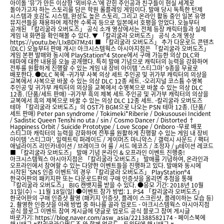
아이돌 ‘뮤’가 만든 이상향 ‘뫼비우스’에 갇힌 주인공과 친구들이 현실 세계로
돌아가고자 하는 스토리를 담은 학원 롤플레잉 게임이다. 발매 당시 독특한 턴제
시스템과 호감도 시스템, 완성도 높은 스토리, 그리고 온라인 활동 중인 일본 유명
뮤지션들을 채용하여 제작한 수록곡 등으로 일본에서 호평을 얻었다. 오늘부터
공개된 「칼리굴라 오버도즈」 공식 소개 영상에서는 전체 등장 캐릭터들과 실제
게임 내 화면을 확인해볼 수 있다. ▼ 「칼리굴라 오버도즈」 공식 소개 영상
https://youtu.be/LIxBDi7Mz4I ■ 「칼리굴라 오버도즈」 추가 다운로드 콘텐츠
(DLC) 오늘부터 판매 개시! 아크시스템웍스 아시아지점은 「칼리굴라 오버도즈」
게임 본편 발매와 동시에 PlayStation®4 Store에서 구매 가능한 의상 DLC와
테마에 대한 내용을 오늘 공개했다. 특히 발매 기념으로 캐릭터의 능력을 강화하여
전투를 원활하게 진행할 수 있는 게임 내 장비 아이템 ‘스티그마’ 9종을 무료로
배포한다. ●DLC 목록 -귀가부 사복 의상 세트 주인공 및 귀가부 캐릭터의 의상을
교복에서 사복으로 바꿀 수 있는 의상 DLC 12종 세트. -오리지널 코스튬 수영복
주인공 및 귀가부 캐릭터의 의상을 교복에서 수영복으로 바꿀 수 있는 의상 DLC
12종. (단품/세트 판매) -귀가부 흑의 제복 세트 주인공 및 귀가부 캐릭터의 의상을
교복에서 흑의 제복으로 바꿀 수 있는 의상 DLC 12종 세트. -칼리굴라 오버도즈
테마 「칼리굴라 오버도즈」의 OST가 BGM으로 나오는 PSN 테마 12종. (단품/
세트 판매) Peter pan syndrome / Tokimeki*Riberie / Dokusousei Incident
/ Sadistic Queen Tenshi no uta / sin / Cosmo Dancer / Distorted †
Happiness Orbit / Suicide Prototype / Love Scope / Onboro -무료 배포
스티그마 캐릭터의 능력을 강화하여 전투를 원활하게 진행할 수 있는 게임 내 장비
아이템 ‘스티그마’. 일렉트릭 퍼레이드 / 게이머즈 마니악스 / 갤럭시 사운드 / 팩터
애널라이즈 리인카네이션 / 브레이크 어 룰 / 서드 에코즈 / 조정자 / μ테이션 레코드
■ 「칼리굴라 오버도즈」 발매 기념 온라인 & 오프라인 이벤트 진행중!
아크시스템웍스 아시아지점은 「칼리굴라 오버도즈」 발매를 기념하여, 온라인과
오프라인에서 참여할 수 있는 다양한 이벤트들을 진행하고 있다. 발매와 동시에
시작된 ‘SNS 인증 이벤트’의 경우 「칼리굴라 오버도즈」 PlayStation®4
한국어판의 패키지판 또는 다운로드판의 구매 인증샷을 올리면 추첨을 통해
「칼리굴라 오버도즈」 BIG 캔뱃지를 받을 수 있다. ●응모 기간: 2018년 10월
31일(수) ~ 11월 18일(일) ●이벤트 참가 방법: 1. PS4 「칼리굴라 오버도즈」
한국어판의 구매 인증샷 촬영 (패키지 인증샷, 플레이 스크린샷, 플레이하는 모습 등)
2. 촬영한 인증샷을 아래 방법 중 하나를 골라 업로드 - 아크시스템웍스 아시아지점
공식 블로그 이벤트 참여 게시글에 댓글로 업로드 공식 블로그 참여 게시글
바로가기: https://blog.naver.com/asw_asia/221388582174 - 페이스북에
해시태그 #칼리굴라오버도즈 와 함께 업로드 - 트위터에 해시태그 #