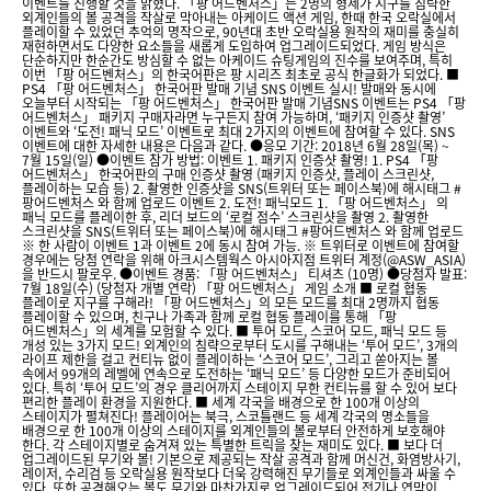
이벤트를 진행할 것을 밝혔다. 「팡 어드벤처스」는 2명의 형제가 지구를 침략한
외계인들의 볼 공격을 작살로 막아내는 아케이드 액션 게임, 한때 한국 오락실에서
플레이할 수 있었던 추억의 명작으로, 90년대 초반 오락실용 원작의 재미를 충실히
재현하면서도 다양한 요소들을 새롭게 도입하여 업그레이드되었다. 게임 방식은
단순하지만 한순간도 방심할 수 없는 아케이드 슈팅게임의 진수를 보여주며, 특히
이번 「팡 어드벤처스」의 한국어판은 팡 시리즈 최초로 공식 한글화가 되었다. ■
PS4 「팡 어드벤처스」 한국어판 발매 기념 SNS 이벤트 실시! 발매와 동시에
오늘부터 시작되는 「팡 어드벤처스」 한국어판 발매 기념SNS 이벤트는 PS4 「팡
어드벤처스」 패키지 구매자라면 누구든지 참여 가능하며, ‘패키지 인증샷 촬영’
이벤트와 ‘도전! 패닉 모드’ 이벤트로 최대 2가지의 이벤트에 참여할 수 있다. SNS
이벤트에 대한 자세한 내용은 다음과 같다. ●응모 기간: 2018년 6월 28일(목) ~
7월 15일(일) ●이벤트 참가 방법: 이벤트 1. 패키지 인증샷 촬영! 1. PS4 「팡
어드벤처스」 한국어판의 구매 인증샷 촬영 (패키지 인증샷, 플레이 스크린샷,
플레이하는 모습 등) 2. 촬영한 인증샷을 SNS(트위터 또는 페이스북)에 해시태그 #
팡어드벤처스 와 함께 업로드 이벤트 2. 도전! 패닉모드 1. 「팡 어드벤처스」 의
패닉 모드를 플레이한 후, 리더 보드의 ‘로컬 점수’ 스크린샷을 촬영 2. 촬영한
스크린샷을 SNS(트위터 또는 페이스북)에 해시태그 #팡어드벤처스 와 함께 업로드
※ 한 사람이 이벤트 1과 이벤트 2에 동시 참여 가능. ※ 트위터로 이벤트에 참여할
경우에는 당첨 연락을 위해 아크시스템웍스 아시아지점 트위터 계정(@ASW_ASIA)
을 반드시 팔로우. ●이벤트 경품: 「팡 어드벤처스」 티셔츠 (10명) ●당첨자 발표:
7월 18일(수) (당첨자 개별 연락) 「팡 어드벤처스」 게임 소개 ■ 로컬 협동
플레이로 지구를 구해라! 「팡 어드벤처스」의 모든 모드를 최대 2명까지 협동
플레이할 수 있으며, 친구나 가족과 함께 로컬 협동 플레이를 통해 「팡
어드벤처스」의 세계를 모험할 수 있다. ■ 투어 모드, 스코어 모드, 패닉 모드 등
개성 있는 3가지 모드! 외계인의 침략으로부터 도시를 구해내는 ‘투어 모드’, 3개의
라이프 제한을 걸고 컨티뉴 없이 플레이하는 ‘스코어 모드’, 그리고 쏟아지는 볼
속에서 99개의 레벨에 연속으로 도전하는 ‘패닉 모드’ 등 다양한 모드가 준비되어
있다. 특히 ‘투어 모드’의 경우 클리어까지 스테이지 무한 컨티뉴를 할 수 있어 보다
편리한 플레이 환경을 지원한다. ■ 세계 각국을 배경으로 한 100개 이상의
스테이지가 펼쳐진다! 플레이어는 북극, 스코틀랜드 등 세계 각국의 명소들을
배경으로 한 100개 이상의 스테이지를 외계인들의 볼로부터 안전하게 보호해야
한다. 각 스테이지별로 숨겨져 있는 특별한 트릭을 찾는 재미도 있다. ■ 보다 더
업그레이드된 무기와 볼! 기본으로 제공되는 작살 공격과 함께 머신건, 화염방사기,
레이저, 수리검 등 오락실용 원작보다 더욱 강력해진 무기들로 외계인들과 싸울 수
있다. 또한 공격해오는 볼도 무기와 마찬가지로 업그레이드되어 전기나 연막이