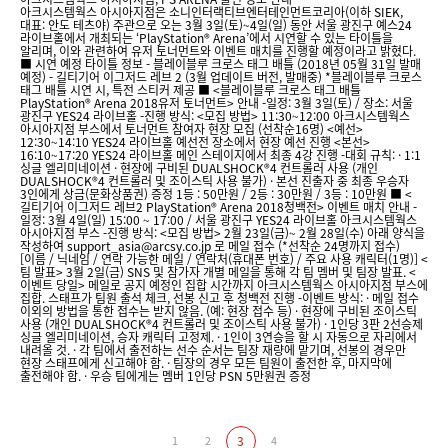
아크시스템웍스 아시아지점은 소니인터랙티브엔터테인먼트코리아(이하 SIEK,
대표: 안도 테츠야) 주관으로 오는 3월 3일(토)~4일(일) 동안 서울 광진구 예스24
라이브홀에서 개최되는 ‘PlayStation® Arena’에서 시연할 수 있는 타이틀을
알리며, 이와 관련하여 유저 토너먼트와 이벤트 매치를 진행할 예정이라고 밝혔다.
■ 시연 예정 타이틀 정보 - 블레이블루 크로스 태그 배틀 (2018년 05월 31일 발매
예정) - 길티기어 이그저드 레브 2 (3월 업데이트 버전, 발매중) *블레이블루 크로스
태그 배틀 시연 시, 특전 스티커 제공 ■ <블레이블루 크로스 태그 배틀
PlayStation® Arena 2018유저 토너먼트> 안내 -일정: 3월 3일(토) / 장소: 서울
광진구 YES24 라이브홀 -진행 방식: <모집 방법> 11:30~12:00 아크시스템웍스
아시아지점 부스에서 토너먼트 참여자 현장 모집 (선착순16명) <예선>
12:30~14:10 YES24 라이브홀 예선전 장소에서 현장 예선 진행 <본선>
16:10~17:20 YES24 라이브홀 메인 스테이지에서 최종 4강 진행 -대회 규칙: · 1:1
싱글 엘리미네이션 · 현장에 구비된 DUALSHOCK®4 컨트롤러 사용 (개인
DUALSHOCK®4 컨트롤러 및 조이스틱 사용 불가) · 본선 진출자 중 최종 우승자
3인에게 상금(문화상품권) 증정 1등 : 50만원 / 2등 : 30만원 / 3등 : 10만원 ■ <
길티기어 이그저드 레브2 PlayStation® Arena 2018청백전> 이벤트 매치 안내 -
일정: 3월 4일(일) 15:00 ~ 17:00 / 서울 광진구 YES24 라이브홀 아크시스템웍스
아시아지점 부스 -진행 방식: <모집 방법> 2월 23일(금)~ 2월 28일(수) 아래 양식을
작성하여 support_asia@arcsy.co.jp 로 메일 접수 (*선착순 24명까지 접수)
[이름 / 닉네임 / 연락 가능한 메일 / 연락처(휴대폰 번호) / 주요 사용 캐릭터(1명)] <
팀 발표> 3월 2일(금) SNS 및 참가자 개별 메일을 통해 각 팀 멤버 및 팀장 발표. <
이벤트 당일> 메일로 공지 예정인 집합 시간까지 아크시스템웍스 아시아지점 부스에
집합. 스태프가 팀원 출석 체크, 선봉 신고 후 청백전 진행 -이벤트 방식: · 메일 접수
이외의 방법을 통한 접수는 받지 않음. (예: 현장 접수 등) · 현장에 구비된 조이스틱
사용 (개인 DUALSHOCK®4 컨트롤러 및 조이스틱 사용 불가) · 1인당 3판 2선승제
싱글 엘리미네이션, 승자 캐릭터 고정제. · 1인이 3연승을 할 시 자동으로 자리에서
내려올 것. · 각 팀에서 출전하는 선수 순서는 팀장 재량에 맡기며, 선봉의 경우만
현장 스태프에게 신고해야 함. · 팀장의 경우 모든 팀원이 출전한 후, 마지막에
출전해야 함. · 우승 팀에게는 멤버 1인당 PSN 5만원권 증정
1
2
3
4