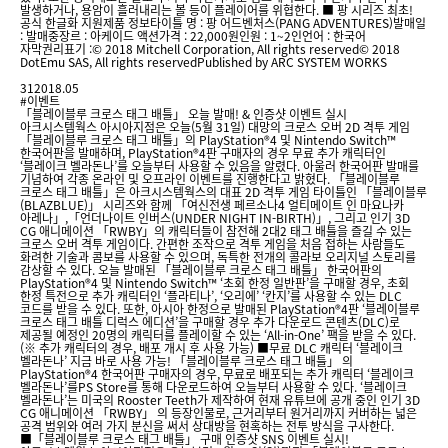
발생하거나, 용암이 흘러내리는 볼 등이 플레이어를 위협한다. ■ 팡 시리즈 최초!
공식 한글화 지원제품 정보타이틀 명 : 팡 어드벤처스(PANG ADVENTURES)발매일
: 발매중장르 : 아케이드 액션가격 : 22,000원인원 : 1~2인언어 : 한국어
자막권리표기 :© 2018 Mitchell Corporation, All rights reserved© 2018
DotEmu SAS, All rights reservedPublished by ARC SYSTEM WORKS
31
2018.05
#이벤트
「블레이블루 크로스 태그 배틀」 오늘 발매! & 인증샷 이벤트 실시
아크시스템웍스 아시아지점은 오늘(5월 31일) 대망의 크로스 오버 2D 격투 게임
「블레이블루 크로스 태그 배틀」의 PlayStation®4 및 Nintendo Switch™
한국어판을 발매하며, PlayStation®4판 구매자의 경우 무료 추가 캐릭터인
‘블레이크 벨라돈나’를 오늘부터 사용할 수 있음을 알렸다. 아울러 한국어판 발매를
기념하여 각종 온라인 및 오프라인 이벤트를 진행한다고 밝혔다. 「블레이블루
크로스 태그 배틀」은 아크시스템웍스의 대표 2D 격투 게임 타이틀인 「블레이블루
(BLAZBLUE)」 시리즈와 함께 「여신전생 페르소나4 얼티메이트 인 마요나카
아레나」,「언더나이트 인버스(UNDER NIGHT IN-BIRTH)」, 그리고 인기 3D
CG 애니메이션 「RWBY」의 캐릭터들이 참전해 2대2 태그 배틀을 즐길 수 있는
크로스 오버 격투 게임이다. 간편한 조작으로 격투 게임을 처음 접하는 사람들도
화려한 기술과 콤보를 사용할 수 있으며, 독특한 전개의 콜라보 오리지널 스토리를
감상할 수 있다. 오늘 발매된 「블레이블루 크로스 태그 배틀」 한국어판의
PlayStation®4 및 Nintendo Switch™ ‘초회 한정 일반판’을 구매할 경우, 초회
한정 특전으로 추가 캐릭터인 ‘플라티나’, ‘오리에’ ‘칸지’를 사용할 수 있는 DLC
코드를 받을 수 있다. 또한, 아시아 한정으로 발매된 PlayStation®4판 ‘블레이블루
크로스 태그 배틀 디럭스 에디션’을 구매할 경우 추가 다운로드 콘텐츠(DLC)로
제공될 예정인 20명의 캐릭터를 플레이할 수 있는 ‘All-in-One’ 팩을 받을 수 있다.
(※ 추가 캐릭터의 경우, 배포 개시 후 사용 가능) ■무료 DLC 캐릭터 ‘블레이크
벨라돈나’ 지금 바로 사용 가능! 「블레이블루 크로스 태그 배틀」 의
PlayStation®4 한국어판 구매자의 경우, 무료로 배포되는 추가 캐릭터 ‘블레이크
벨라돈나’를PS Store를 통해 다운로드하여 오늘부터 사용할 수 있다. ‘블레이크
벨라돈나’는 미국의 Rooster Teeth가 제작하여 현재 유튜브에 공개 중인 인기 3D
CG 애니메이션 「RWBY」 의 등장인물로, 근거리부터 원거리까지 커버하는 넓은
공격 범위와 여러 가지 분신을 써서 상대방을 현혹하는 전투 방식을 구사한다.
■「블레이블루 크로스 태그 배틀」 구매 인증샷 SNS 이벤트 실시!