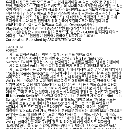
유저를 대상으로 만든 모드로 누구나 쉽게 클리어할 수 있는 난이도로 구성되어
있어, 플레이어가 「칼리굴라 오버도즈」의 시나리오와 세계관을 쉽게 즐길 수 있는
것이 특징이다. 또한 롤플레잉 장르를 자주 플레이하고 고난이도의 레벨을 즐기고
싶은 유저라면 최상 난이도로 설정된 익스트림 모드에 도전하는 것도 추천한다. ▶
한국어 로컬라이즈 「칼리굴라 오버도즈」의 매력적인 세계관과 스토리를 국내
유저들에게 보다 더 잘 전달하기 위해 한국어 로컬라이즈가 적용된다.제품
정보타이틀 명 : 칼리굴라 오버도즈(Caligula Overdose)기종 :
PlayStation®4발매일 : 발매중장르 : 학원 RPG가격 : [패키지판] 일반판 –
64,800원/한정판 – 108,000원 [다운로드판] 일반판 – 64,800원/디지털 디럭스
에디션 – 84,800원인원 : 1인언어 : 한국어권리표기 :© FURYU
Corporation.Published by ARC SYSTEM WORKS
19
2018.09
#이벤트
「사이쿄 컬렉션 Vol.1」 이번 주 발매, 기념 투표 이벤트 실시
아크시스템웍스 아시아지점은 이번 주 금요일인 9월 21일 Nintendo
Switch™「사이쿄 컬렉션 Vol.1」한국어판이 발매됨을 알리며, 발매를 기념하여
「사이쿄 컬렉션 Vol.1」에 수록된 작품의 인기 투표를 진행한다고 밝혔다.
「사이쿄 컬렉션」은 일본의 사이쿄(彩京) 사에서 제작한 고전 명작 슈팅 게임의 네
작품을 Nintendo Switch™로 이식시켜 하나의 패키지로 플레이할 수 있는 컬렉션
시리즈이며, 오는 9월 21일(금) 시리즈 첫 번째 타이틀로 발매되는「사이쿄 컬렉션
Vol.1」에는 1990년대 슈팅 게임 장르를 이끈 대표적인 작품 중, 한국에서 가장
유명한 오락실 슈팅 게임 ‘스트라이커즈 1945’, 판타지 풍 사이드 스크롤 슈팅을
즐길 수 있는 ‘솔 디바이드’, 사이쿄 사가 슈팅 장르로써 최초로 제작한 ‘사무라이
에이스’, 그리고 코믹한 설정과 개성 있는 캐릭터들이 등장하는 ‘건버드’가 들어간다.
■ Nintendo Switch™ 「사이쿄 컬렉션 Vol.1」 한국어판 사양 설명 - Nintendo
Switch™ 모든 플레이 모드 완벽 대응 (휴대 모드, 테이블 모드, TV 모드) - 모든
타이틀에 로컬 2인 플레이 대응 (Joy-Con 2개 사용) - 종 스크롤 슈팅을 더욱
실감나게! 세로 모드 지원 (스트라이커즈 1945, 사무라이 에이스, 건버드) -
매력적인 일러스트 감상 가능, 한국어판 한정으로 제공되는 ‘갤러리 모드’ - 처음으로
공개되는 스토리! 최초 한국어 로컬라이즈 대응 (솔 디바이드, 사무라이 에이스,
건버드) - 오락실에는 없었던 옵션, ‘건버드’ 캐릭터 음성 지원 또한, 「사이쿄 컬렉션
Vol.1」 한국어판을 예약 구매할 경우 각 타이틀의 메인 이미지로 디자인한
‘오리지널 커버’를 받을 수 있어, 원하는 커버로 언제든지 「사이쿄 컬렉션 Vol.1」