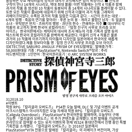
등장하는 주요 캐릭터들의 성격과 대사가 코믹해지는 점이 특징이다. ■ 신작과
구작이 만나 14개의 시나리오, 역대 최대 볼륨! 이번 작품에는 신작 4 작품과 함께
과거의 작품 중 엄선된 10 작품이 동봉되어 총 14개의 시나리오를 플레이할 수 있다.
또한 모든 작품이 풀HD에 대응하기 위해 신작과 더불어 과거 작품 그래픽이
리메이크되었다. 수록된 과거의 작품 일람은 다음과 같다. - 시간이 흐르는 대로 -
6개의 범행 - 죽음의 연기를 찾아라! - 푸른 눈의 용 - 개라고 불렸던 남자 - 두 얼굴의
소녀 - 부탁받은 반지 - 츠바키의 행방 - 과단의 한수 - 연쇄하는 저주 ■ 대사부터 각
작품의 로고까지 완벽 한국어 로컬라이즈! 「탐정 진구지 사부로 프리즘 오브
아이즈」 한국어판에서는 캐릭터의 대사와 조사 메뉴의 각종 기록과 설명 등의
텍스트에 한국어 로컬라이즈를 완벽하게 제공한다. 아울러 신작 4 작품은 물론
과거의 10 작품에 이르기까지 타이틀의 디자인을 일본어에서 한국어로 새롭게
디자인하였다.제품 정보타이틀 명 : 탐정 진구지 사부로 프리즘 오브 아이즈
(DETECTIVE SABURO JINGUJI: PRISM OF EYES)발매일 : 발매중가격 :
58,000원대응 기종 : PlayStation®4, Nintendo Switch™장르 : 추리
어드벤처인원 : 1인언어 : 한국어권리표기 : © ARC SYSTEM WORKS
31
2018.10
#이벤트
학원 RPG 「칼리굴라 오버도즈」 PS4판 오늘 발매, DLC 및 기념 이벤트 공개
아크시스템웍스 아시아지점은 오늘 차세대 학원 RPG 「칼리굴라 오버도즈
(Caligula Overdose)」 PlayStation®4 한국어판을 발매하며, 오늘부터 구매
가능한 「칼리굴라 오버도즈」의 추가 콘텐츠를 공개했다. 또한 발매를 기념하여
온라인으로 참여할 수 있는 유저 이벤트와 현재 YES24 홍대던전에서 진행 중인 특별
기획전을 소개했다. 「칼리굴라 오버도즈」는 2016년 일본에서
PlayStation®VITA 전용으로 발매된 「칼리굴라」의 리메이크 버전이며, 가상