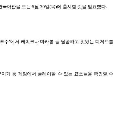
 한국어판을 오는
5
월
30
일
(
목
)
에 출시할 것을 발표했다
.
 루주
’
에서 케이크나 마카롱 등 달콤하고 맛있는 디저트를
꾸미기 등 게임에서 플레이할 수 있는 요소들을 확인할 수