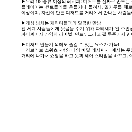
▶무려
100
종류 이상의 레시피
!
디저트를 진짜로 만드는 
플레이어는 컨트롤러를 흔들거나 돌려서
,
밀가루를 체로
이상이며
,
자신이 만든 디저트를 거리에서 만나는 사람들
▶개성 넘치는 캐릭터들과의 달콤한 만남
전 세계 사람들에게 웃음을 주기 위해 파티셰가 된 주인
파티셰이자 라임의 라이벌
‘
민트
’,
그리고 필 루주에서 
▶디저트 만들기 외에도 즐길 수 있는 요소가 가득
!
「
러브러브 스위츠
~
너와 나의 비밀 레시피
~
」
에서는 
거리에 나가서 쇼핑을 하고 옷과 헤어 스타일을 바꾸고
,