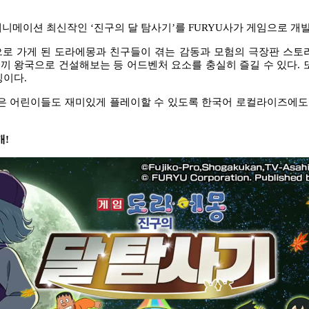
애니메이션 최신작인
‘
진구의 달 탐사기
’
를
FURYU
사가 게임으로 개
으로 가게 된 도라에몽과 친구들이 겪는 감동과 모험의 극장판 스토
끼 왕국으로 건설해보는 등 어드벤처 요소를 충실히 즐길 수 있다
.
징이다
.
은 어린이들도 재미있게 플레이할 수 있도록 한국어 로컬라이즈에도
개
!