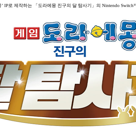
몽
’ IP
로 제작하는
「
도라에몽 진구의 달 탐사기
」
의
Nintendo Switc