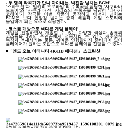
-
두 명의 작곡가가 만나 자아내는
,
박진감 넘치는
BGM!
‘
스타오션
’
과
‘
발키리 프로파일
’
의 수록곡을 담당한
‘
사쿠라바
모토이
’
와
‘
사쿠라 대전
’
시리즈의 수록곡을 담당한
‘
타나카
코헤이
’
가 작곡한 이번 작품의 웅장하고 에너지 넘치는
BGM
은 보다 현장감 넘치는 총격 배틀과 게임 스토리에
몰입하게 되는 요소로 작용한다
.
-
코스튬 개방으로 색다른 게임 플레이
!
게임을 진행하면서 개방할 수 있는 다양한 색상과 종류의
코스튬을
3
명의 주인공에게 적용시킬 수 있다
.
캐주얼한
복장과 액세서리는 물론
,
귀여운 인형탈까지 준비되어 있어
플레이어가 원하는 조합으로 색다른 플레이를 진행할 수 있다
.
■「엔드 오브 이터니티
4K/HD
에디션
」
스크린샷
*
모든 스크린샷은 개발중인 화면입니다
.