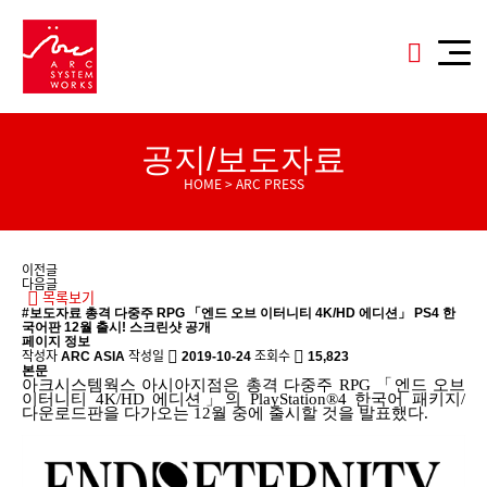
공지/보도자료
HOME > ARC PRESS
이전글
다음글
목록보기
#보도자료
총격 다중주 RPG 「엔드 오브 이터니티 4K/HD 에디션」 PS4 한
국어판 12월 출시! 스크린샷 공개
페이지 정보
작성자
작성일
조회수
ARC ASIA
2019-10-24
15,823
본문
아크시스템웍스 아시아지점은 총격 다중주
RPG
「
엔드 오브
이터니티
4K/HD
에디션」의
PlayStation®4
한국어 패키지
/
다운로드판을 다가오는
12
월 중에 출시할 것을 발표했다
.