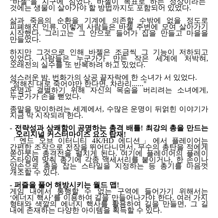
"
바젤
"
을 지구에 심었다
.
바젤이 목표로 하는 정상이라는
것에는 생물이 살아가야 할 방법까지도 포함되어 있었다
.
삶과 죽음의 순환을 기계에 의존할 수밖에 없을 정도로
피폐해진 인류
.
이렇게 사람들은 바젤 주변에 모여 살아가기
시작했다
.
그리고는 그 안으로 들어가 집을 만들고 마을을
만들었다
.
하지만 그것으로 인해 바젤은 조금씩 그 기능이 저하되고
있었다
.
사람들은 누군가가 만든 작은 세계에 처박혀
,
오래전의 실수를 또 반복하려 하고 있었다
.
성스러운 밤
.
번화가의 상공 끝자락에 한 소녀가 서 있었다
.
"
정해진 대로 죽어야만 한다면
,
차라리
......"
운명과 결별하기 위해 자신의 목숨을 버리려는 소녀에게
,
누군가가 손을 뻗었다
.
종말을 맞이하려는 세계에서
,
수많은 운명이 뒤얽힌 이야기가
지금 막 시작되려 한다
.
-
전략성과 상쾌함이 공명하는 총격 배틀
!
최강의 총을 만드는
오리지널 커스터마이즈 요소 탑재
!
「
엔드 오브 이터니티
4K/HD
에디션
」
에서 플레이어는
간편한 조작으로 전장을 뛰어다니면서
,
무수의 총탄을 적에게
쏟아붓는 총격전을 펼치게 된다
.
여기에 플레이어의 플레이
스타일에 맞춰 총기에 각종 액세서리를 붙이거나
,
한 손이나
양손으로 총을 잡는 스타일을 지정하는 등 총기를 마음껏
개조할 수 있다
.
-
퍼즐을 풀어 해방시키는 월드 맵
!
게임 내에서 통행할 수 없는 구역에 들어가기 위해서는
‘
에너지 핵사
’
를 이용하여 길을 만들어나가야 한다
.
여러 가지
형태와 색깔의 에너지 핵사를 활용하여 길을 만들면
,
그 길
내에 존재하는 다양한 아이템을 획득할 수 있다
.