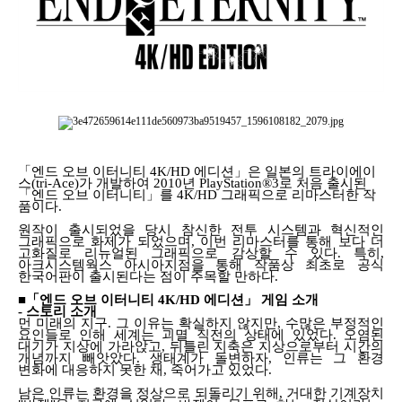
「엔드 오브 이터니티
4K/HD
에디션」은 일본의 트라이에이
스
(tri-Ace)
가 개발하여
2010
년
PlayStation®3
로 처음 출시된
「
엔드 오브 이터니티
」
를
4K/HD
그래픽으로 리마스터한 작
품이다
.
원작이 출시되었을 당시 참신한 전투 시스템과 혁신적인
그래픽으로 화제가 되었으며
,
이번 리마스터를 통해 보다 더
고화질로 리뉴얼된 그래픽으로 감상할 수 있다
.
특히
,
아크시스템웍스 아시아지점을 통해 작품상 최초로 공식
한국어판이 출시된다는 점이 주목할 만하다
.
■「엔드 오브 이터니티
4K/HD
에디션
」
게임 소개
-
스토리 소개
먼 미래의 지구
.
그 이유는 확실하지 않지만
,
수많은 부정적인
요인들로 인해 세계는 괴멸 직전의 상태에 있었다
.
오염된
대기가 지상에 가라앉고
,
뒤틀린 지축은 지상으로부터 시간의
개념까지 빼앗았다
.
생태계가 돌변하자
,
인류는 그 환경
변화에 대응하지 못한 채
,
죽어가고 있었다
.
남은 인류는 환경을 정상으로 되돌리기 위해
,
거대한 기계장치