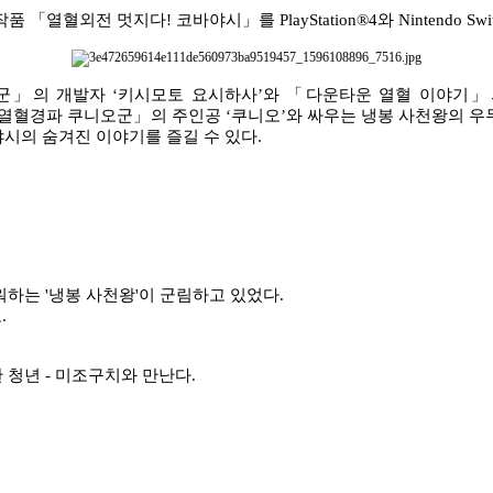
 작품
「
열혈외전 멋지다
!
코바야시
」
를
PlayStation®4
와
Nintendo Swi
군
」
의 개발자
‘
키시모토 요시하사
’
와
「
다운타운 열혈 이야기
」
열혈경파 쿠니오군
」
의 주인공
‘
쿠니오
’
와 싸우는 냉봉 사천왕의 
시의 숨겨진 이야기를 즐길 수 있다
.
워하는
'
냉봉 사천왕
'
이 군림하고 있었다
.
오
.
한 청년
-
미조구치와 만난다
.