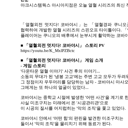
아크시스템웍스 아시아지점은 오늘 열혈 시리즈의 최신
「
열혈외전 멋지다
!
코바야시
」
는
「
열혈경파 쿠니오
협력하여 개발한 열혈 시리즈의 스핀오프 타이틀이다
.
「
플레이어는 쿠니오의 배후에서 눈부시게 활약하는 코바야
■
「
열혈외전 멋지다
!
코바야시
」
스토리
PV
https://youtu.be/K_MxlPZBctc
■
「
열혈외전 멋지다
!
코바야시
」
게임 소개
-
게임 스토리
'
다운타운 열혈 이야기
'
사건 후의 이야기
...
소동의 무대가 된
'
냉봉 고교
'
에는 주변 고교 모두가 두려
그 정점이자 우두머리를 담당하는 남자
-
코바야시 마사
그에게는 또 하나의 얼굴이 있었다
...
코바야시는 중학교 시절에 발생한
'
어떤 사건
'
을 계기로 
사실 미조구치는 미래에서 온
'
시공관리관
'
으로
이 시공의 질서를 어지럽히는
'
악의 조직
'
을 쫓고 있었다
.
코바야시 안에서
'
어떤 힘
'
의 편린을 발견한 미조구치는
둘이서
'
악의 조직
'
을 물리치기 위해 동료가 된다
.