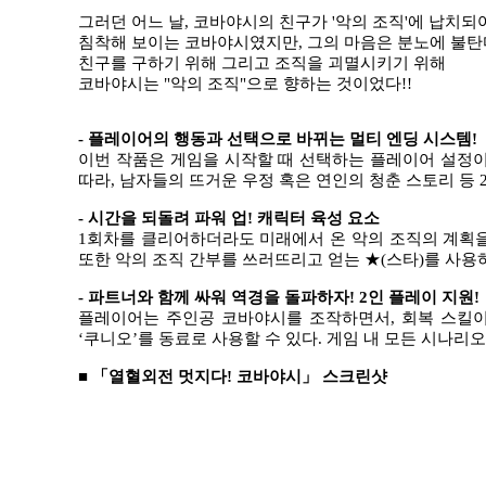
그러던 어느 날
,
코바야시의 친구가
'
악의 조직
'
에 납치되
침착해 보이는 코바야시였지만
,
그의 마음은 분노에 불탄
친구를 구하기 위해 그리고 조직을 괴멸시키기 위해
코바야시는
"
악의 조직
"
으로 향하는 것이었다
!!
-
플레이어의 행동과 선택으로 바뀌는 멀티 엔딩 시스템
!
이번 작품은 게임을 시작할 때 선택하는 플레이어 설정
따라
,
남자들의 뜨거운 우정 혹은 연인의 청춘 스토리 등
-
시간을 되돌려 파워 업
!
캐릭터 육성 요소
1
회차를 클리어하더라도 미래에서 온 악의 조직의 계획을
또한 악의 조직 간부를 쓰러뜨리고 얻는 ★
(
스타
)
를 사용
-
파트너와 함께 싸워 역경을 돌파하자
! 2
인 플레이 지원
!
플레이어는 주인공 코바야시를 조작하면서
,
회복 스킬이
‘
쿠니오
’
를 동료로 사용할 수 있다
.
게임 내 모든 시나리
■
「
열혈외전 멋지다
!
코바야시
」
스크린샷