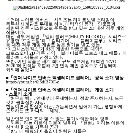
「언더 나이트 인버스」 시리즈는 라이트노벨 스타일의
독특한 세계관을 무대로 하여, 매력적인 등장 인물들과
세련된 격투 시스템으로 주목을 받고 있는 2D 대전 격투 게임
작품이다.
대전 격투 게임인 「멜티 블러드(MELTY BLOOD)」 시리즈로
유명한 ‘프랑스빵’과 「길티기어」, 「블레이블루」 시리즈
등 대전 격투 게임 개발로 높은 평가를 받고 있는
‘아크시스템웍스’가 함께 개발한 작품으로, 대망의
크로스오버 2D 격투 게임 「블레이블루 크로스 태그 배틀」의
콜라보 타이틀로 선정되었다.
또한, 이번 작품은 세계 최대 규모 격투게임 대회인 ‘EVO
2020’에 전작을 포함해 2년 연속 메인 종목으로 선정되며
화제에 올랐다.
■「언더 나이트 인버스 엑셀레이트 클레어」 공식 소개 영상
https://youtu.be/6iSdiB79F-c
■「언더 나이트 인버스 엑셀레이트 클레어」 게임 소개
- 스토리 소개
『허무의 밤』. 언제부터 존재하는지, 정말 존재하는지, 모든
것이 불확실한 사상.
현실이면서 현실이 아닌, 거듭되면서 멀어져 가는, 평행하게
존재하는 또 하나의 『세계』.
일반인은 인지조차 할 수 없는, 불가사의한 폐쇄 영역.
『허무』라는 이름의 괴물이 날뛰며, 『현현』이라는 이름의
신비한 힘으로 가득한 공간.
『밤』에 매료되어 출입이 허락된 자들은