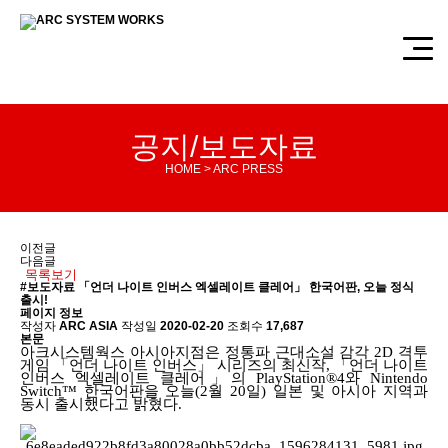
공지/보도자료
HOME > ARC PRESS
이전글
다음글
목록보기
#보도자료
「언더 나이트 인버스 엑셀레이트 클레어」 한국어판, 오늘 정식
출시!
페이지 정보
작성자
ARC ASIA
작성일
2020-02-20
조회수
17,687
본문
아크시스템웍스 아시아지점은 정통파 근대소설 감각
2D
격투
게임
「
언더 나이트 인버스
」
시리즈의 최신작
,
「
언더 나이트
인버스 엑셀레이트 클레어
」
의
PlayStation®4
와
Nintendo
Switch
™ 한국어판을 오늘
(2
월
20
일
)
일본 및 아시아 지역과
동시 출시했다고 밝혔다
.