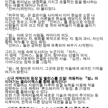
인간을 뛰어넘는 생명력을 가지고 초월적인 힘을 행사하는
하는 새롭게 태어난 자로서
『인버스(위탄자)』라 불리었다.
『허무의 밤』은 젊은이들 사이에서 이미 현실로 소문 나
있었지만, 『세상』의 어른들은 현실을 깨닫지도 못한 채
시간은 흐르고, 이후 강한 『인버스』를 중심으로 수많은
사람들이 모여 크고 작은 몇 개의 세력들이 이름을 올리기
시작한다.
『밤』 아래 모인 사람들, 저마다의 의도.
강함을 원하는 자, 평화를 목적으로 하는 자. 힘의 과시, 자신의
향락, 억누를 수 없는 욕망.
『인버스』들은 공허한 밤에 유혹되어 싸우기 시작한다.
그리고, 어둠 속에 도사리는 누군가의 『의지』.
이 땅에 『인버스』들을 모아, 찾아내는 선별의 의식.
머나먼 과거로부터 연결된 단단한 사슬. 『심연』에서
기어나오는 정체 모를 그림자.
『밤』에 찾아온 이야기. 그곳에 얽힌 자들에게 새겨진 기억을
여기서 밝힌다.
- 신규 캐릭터의 등장 및 밸런스를 조절! 격동하는 『밤』의
이야기는 클라이맥스를 향해 움직인다!
이번 작품에는 지팡이를 다루며 빙결 능력을 이용해 적을
압박하는 신규 캐릭터 ‘론드레키아’가 등장, 총 21명의
캐릭터를 플레이할 수 있다.
또한 기존 캐릭터들에게 새로운 기술과 액션이 추가되는 등
1000가지 이상의 밸런스가 조정되는 대형 업데이트가
이루어져, 전작과 다른 양상의 대전을 즐길 수 있다.