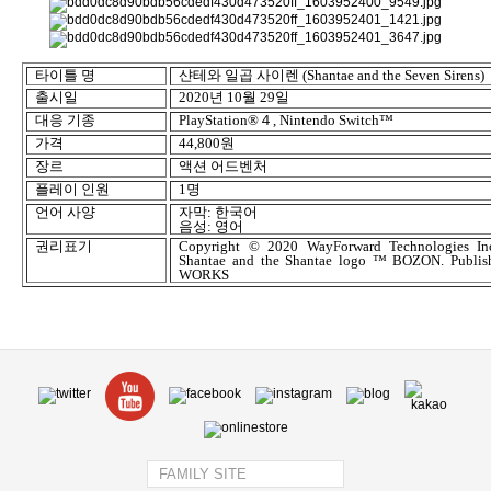
타이틀 명
샨테와 일곱 사이렌
(Shantae and the Seven Sirens)
출시
일
2020
년
10
월
29
일
대응 기종
PlayStation®
４
, Nintendo Switch
™
가격
44,800
원
장르
액션 어드벤처
플레이 인원
1
명
언어
사양
자막
:
한국어
음성
:
영어
권리표기
Copyright © 2020 WayForward Technologies Inc.
Shantae and the Shantae logo ™ BOZON. Publ
WORKS
FAMILY SITE