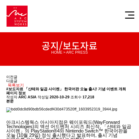
공지/보도자료
HOME > ARC PRESS
이전글
다음글
목록보기
#보도자료
「샨테와 일곱 사이렌」 한국어판 오늘 출시! 기념 이벤트 개최
페이지 정보
작성자
ARC ASIA
작성일
2020-10-29
조회수
17,218
본문
아크시스템웍스 아시아지점은 웨이포워드(WayForward
Technologies)의 액션 어드벤처 시리즈 최신작, 「샨테와 일곱
사이렌」의 PlayStation®4와 Nintendo Switch™ 한국어판을
오늘 (10월 29일) 정식 출시했다고 발표하며, 출시 기념