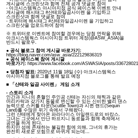
게시글에 스크린샷과 함께 전체 공개 댓글로 참여
- 아크시스템웍스 아시아지점 공식 페이스북 이벤트 안내
게시글에 해시태그 #샨테와일곱사이렌 을 기입하고
스크린샷과 함께 댓글로 참여
- 트위터에 해시태그 #샨테와일곱사이렌 을 기입하고
스크린샷을 업로드하여 참여
※ 트위터로 이벤트에 참여할 경우에는 당첨 연락을 위해
아크시스템웍스 아시아지점 트위터 계정(@ASW_ASIA)을
반드시 팔로우.
● 공식 블로그 참여 게시글 바로가기:
https://blog.naver.com/asw_asia/222129836319
● 공식 페이스북 참여 게시글
바로가기:
https://www.facebook.com/ASWASIA/posts/33672802
● 당첨자 발표:
2020년 11월 18일 (수) 아크시스템웍스
아시아지점 블로그를 통해 발표 예정
■ 「샨테와 일곱 사이렌」 게임 소개
- 스토리 소개
인간과 지니의 혼혈인 주인공 샨테는 자신의 채찍과 같은
머리카락과 갖가지 동물로 변신할 수 있는 신비한 밸리 댄스
능력으로 스커틀 타운(Scuttle Town)과 시퀸 랜드(Sequin
Land)를 수많은 위기 속에서 구해왔다.
그런 샨테에게 찾아온 파라다이스 아일랜드로의 바캉스.
그녀는 그곳에서 만난 하프지니 동료들과 함께 축제에서
공연을 하게 된다.
하지만 섬에 존재하는 불길한 힘에 의해, 그녀의 휴가는
완전히 새로운 모험으로 바뀌게 되는데…