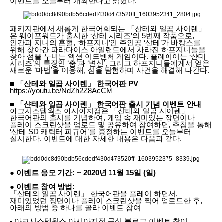
이벤트를 오늘부터 개최한다고 밝혔다.
패키지판에서 새롭게 한국어화되는 「샨테와 일곱 사이렌」
은 웨이포워드가 출시한 ‘샨테 시리즈’의 5번째 작품으로,
인간과 지니의 혼혈, ‘하프지니’인 주인공 ‘샨테’가 바캉스를
위해 찾아간 파라다이스 아일랜드에서 사라진 하프지니들을
찾아 섬을 누비는 액션 어드벤처 게임이다. 플레이어는 ‘샨테
시리즈’의 특징인 ‘춤’과 ‘변신’, 그리고 하프지니들에게서 얻은
새로운 ‘마법’을 이용해, 섬을 탐험하며 사건을 해결해 나간다.
■ 「샨테와 일곱 사이렌」 한국어판 PV
https://youtu.be/NdZh2Z8AcCM
■ 「샨테와 일곱 사이렌」 한국어판 출시 기념 이벤트 안내
아크시스템웍스 아시아지점은 「샨테와 일곱 사이렌」
한국어판의 출시를 기념하여, 게임 속 재미있는 장면이나
플레이 스크린샷을 업로드 및 공유하여 참여하면, 추첨을 통해
‘샨테 SD 캐릭터 피규어’를 증정하는 이벤트를 오늘부터
실시한다. 이벤트에 대한 자세한 내용은 다음과 같다.
● 이벤트 응모 기간: ~ 2020년 11월 15일 (일)
● 이벤트 참여 방법:
「샨테와 일곱 사이렌」 한국어판을 플레이 하면서,
재미있었던 장면이나 플레이 스크린샷을 찍어 업로드한 후,
아래의 방법 중 하나를 골라 이벤트 참여
- 아크시스템웍스 아시아지점 공식 블로그 이벤트 참여