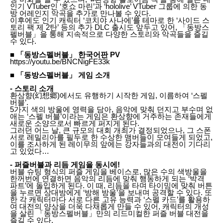
인기 VTuber인 ‘호쇼 마린’과 ‘hololive’ VTuber 그룹에 의한 동
방 어레인지 악곡을 추가로 만나볼 수 있다.
이후에도 인기 캐릭터 ‘코치야 사나에’를 테마로 한 ‘사이드 스
토리 팩 제 2탄’ 등의 추가 DLC 출시도 앞두고 있어, 「동방스
펠버블」을 통해 지속적으로 다양한 스토리와 악곡들을 즐길
수 있다.
■ 「동방스펠버블」 한국어판 PV
https://youtu.be/BNCNigFE33k
■ 「동방스펠버블」 게임 소개
- 스토리 소개
환상향(幻想郷)에서도 유행하기 시작한 게임, 이름하여 ‘스펠
버블’.
5가지 색의 방울에 영력을 담아, 음악에 맞춰 던지고 부수며 없
애는 ‘스펠 버블’이라는 게임은 환상향에 거주하는 존재들에게
새로운 소양으로서 빠르게 퍼지게 된다.
그러던 어느 날, 큰 규모의 대회 개최가 결정되었으나, 그 스폰
서로 레밀리아를 필두로 한 수상한 맴버들이 모여들게 되었고,
이를 조사하게 된 레이무의 앞에는 강자들과의 대전이 기다리
고 있었다…
- 퍼즐버블과 리듬 게임을 동시에!
버블 슈팅 형식의 퍼즐 게임을 베이스로, 많은 수의 색방울을
한꺼번에 연결하면 음악의 리듬에 맞춰 행동하게 되는 ‘박격
파트’에 돌입하게 된다. 이 때, 리듬을 타며 타이밍에 맞춰 버튼
을 누르면 상대방에게 ‘방해 방울’을 보내며 공격할 수 있다. 또
한 각 캐릭터마다 서로 다른 고유 능력과 ‘스펠 카드’를 활용하
여 대전의 양상을 더욱 다채롭게 만들 수 있어, 캐릭터의 개성
을 살린 「동방스펠버블」만의 리드미컬한 퍼즐 버블 대전을
즐길 수 있다.