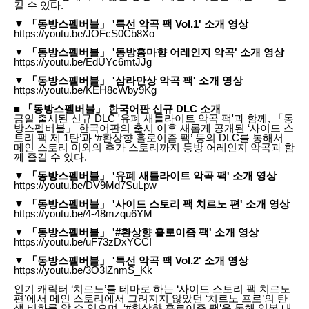
길 수 있다.
▼ 「동방스펠버블」 '특선 악곡 팩 Vol.1' 소개 영상
https://youtu.be/JOFcS0Cb8Xo
▼ 「동방스펠버블」 '동방홍마향 어레인지 악곡' 소개 영상
https://youtu.be/EdUYc6mtJJg
▼ 「동방스펠버블」 '삼라만상 악곡 팩' 소개 영상
https://youtu.be/KEH8cWby9Kg
■ 「동방스펠버블」 한국어판 신규 DLC 소개
금일 출시된 신규 DLC '유폐 새틀라이트 악곡 팩'과 함께, 「동
방스펠버블」 한국어판의 출시 이후 새롭게 공개된 ‘사이드 스
토리 팩 제 1탄’과 ‘#환상향 홀로이즘 팩’ 등의 DLC를 통해서
메인 스토리 이외의 추가 스토리까지 동방 어레인지 악곡과 함
께 즐길 수 있다.
▼ 「동방스펠버블」 '유폐 새틀라이트 악곡 팩' 소개 영상
https://youtu.be/DV9Md7SuLpw
▼ 「동방스펠버블」 '사이드 스토리 팩 치르노 편' 소개 영상
https://youtu.be/4-48mzqu6YM
▼ 「동방스펠버블」 '#환상향 홀로이즘 팩' 소개 영상
https://youtu.be/uF73zDxYCCI
▼ 「동방스펠버블」 '특선 악곡 팩 Vol.2' 소개 영상
https://youtu.be/3O3lZnmS_Kk
인기 캐릭터 ‘치르노’를 테마로 하는 ‘사이드 스토리 팩 치르노
편’에서 메인 스토리에서 그려지지 않았던 ‘치르노 프로’의 탄
생 비화를 알 수 있으며, ‘#환상향 홀로이즘 팩’을 통해 일본 내