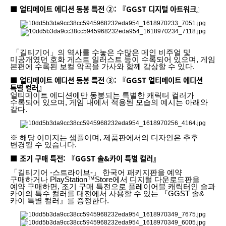
■ 얼티메이트 에디션 동봉 특전 ②: 『GGST 디지털 아트워크』
「길티기어」의 역사를 수놓은 수많은 메인 비주얼 및
미공개였던 호화 게스트 일러스트 등이 수록되어 있으며, 게임
본편에 수록된 보컬 악곡을 가사와 함께 감상할 수 있다.
■ 얼티메이트 에디션 동봉 특전 ③: 『GGST 얼티메이트 에디션
특별 컬러』
얼티메이트 에디션에만 동봉되는 특별한 캐릭터 컬러가
수록되어 있으며, 게임 내에서 적용된 모습의 예시는 아래와
같다.
※ 해당 이미지는 샘플이며, 제품판에서의 디자인은 추후
변경될 수 있습니다.
■ 조기 구매 특전: 『GGST 솔&카이 특별 컬러』
「길티기어 -스트라이브-」 한국어 패키지판을 예약
구매하거나 PlayStation™Store에서 디지털 다운로드판을
예약 구매하면, 조기 구매 특전으로 플레이어블 캐릭터인 솔과
카이의 특수 컬러를 대전에서 사용할 수 있는 『GGST 솔&
카이 특별 컬러』를 증정한다.