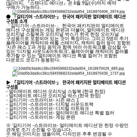
(일)까지, 『스탠다드 에디션』은 6월 9일(수)까지 예약
구매가 가능하다.
● 「길티기어 -스트라이브-」 한국어 패키지판 얼티메이트 에디션
구성품 소개
「길티기어 -스트라이브-」 한국어 패키지판의 얼티메이트
에디션 구성품에는 게임 본편과 더불어, 얼티메이트 에디션
오리지널 스틸북과 오리지널 박스가 한국 한정 오리지널
구성품으로 포함되어 있는 것이 특징이다. 그리고 5명의 추가
플레이어블 캐릭터와 배틀 스테이지, 캐릭터 컬러 등이 포함된
‘시즌 패스 1’과 게임 음악과 함께 여러 아트워크를 감상할 수
있는 ‘디지털 사운드&아트워크’, 플레이어블 캐릭터의 컬러를
추가할 수 있는 ‘얼티메이트 에디션 특별 컬러’가 포함된
다운로드 코드가 동봉된다.
▶ 「길티기어 -스트라이브-」 한국어 패키지판 얼티메이트 에디션
구성품
- 얼티메이트 에디션 오리지널 스틸북 (한국 한정)
- 얼티메이트 에디션 오리지널 박스 (한국 한정)
- 길티기어 -스트라이브- 시즌 패스 1
- 길티기어 -스트라이브- 디지털 사운드트랙
- 길티기어 -스트라이브- 디지털 아트워크
- 길티기어 -스트라이브- 얼티메이트 에디션 특별 컬러
- 길티기어 -스트라이브- 게임 본편
※ ‘길티기어 -스트라이브- 얼티메이트 에디션’은 한정 수량인
관계로 조기 소진될 수 있습니다.
※ 해당 이미지는 샘플이며, 디자인은 추후 변경될 수