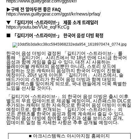
https://www.guiltygear.com/ggst/kr/
▶구매 전 알아두면 좋은 FAQ
https://www.guiltygear.com/ggst/kr/news/prfaq/
▼ 「길티기어 -스트라이브-」 제품 소개 트레일러
https://youtu.be/VUe_eqFKcCg
■ 「길티기어 -스트라이브-」 한국어 음성 더빙 확정
한국어 음성 더빙이 결정된 「길티기어 -스트라이브-」를
통해 「길티기어」 시리즈에서 약 18년 만에 다시금 한국어
음성과 함께 게임을 즐길 수 있다. 대전 시 사용하는
플레이어블 캐릭터의 음성뿐만 아니라, 스토리 모드에
등장하는 모든 캐릭터의 음성까지 한국어 더빙이 진행될
예정이다. 20년 넘게 이어온 「길티기어」 시리즈에서, 솔
배드가이의 스토리가 한국어 음성 더빙과 함께 대망의
클라이맥스를 맞이하게 되므로, 국내 팬들에게 더욱 특별한
느낌을 선사할 것이다.
「길티기어 -스트라이브-」의 한국어 음성 더빙은 출시 이후
별도의 무료 업데이트로 제공될 예정이며, 시즌패스와 DLC로
추가되는 캐릭터 또한 지속적으로 한국어 음성 더빙이 이뤄질
예정이므로, 향후 전개되는 「길티기어 -스트라이브-」의
모든 콘텐츠를 한국어 음성과 함께 계속해서 즐길 수 있다.
한국어 음성 더빙에 참여할 성우진과 샘플 보이스의 공개,
업데이트 일정 등 자세한 사항은 추후 공개될 예정이다.
■
아크시스템웍스 아시아지점 홈페이지