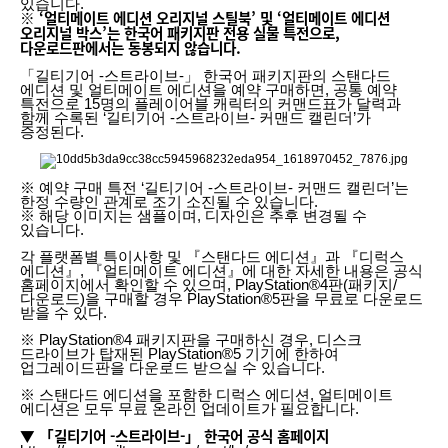
있습니다.
※ ‘얼티메이트 에디션 오리지널 스틸북’ 및 ‘얼티메이트 에디션
오리지널 박스’는 한국어 패키지판 전용 실물 특전으로,
다운로드판에서는 동봉되지 않습니다.
「길티기어 -스트라이브-」 한국어 패키지판의 스탠다드
에디션 및 얼티메이트 에디션을 예약 구매하면, 공통 예약
특전으로 15명의 플레이어블 캐릭터의 커맨드표가 달력과
함께 수록된 ‘길티기어 -스트라이브- 커맨드 캘린더’가
증정된다.
※ 예약 구매 특전 ‘길티기어 -스트라이브- 커맨드 캘린더’는
한정 수량인 관계로 조기 소진될 수 있습니다.
※ 해당 이미지는 샘플이며, 디자인은 추후 변경될 수
있습니다.
각 플랫폼별 특이사항 및 『스탠다드 에디션』과 『디럭스
에디션』, 『얼티메이트 에디션』에 대한 자세한 내용은 공식
홈페이지에서 확인할 수 있으며, PlayStation®4판(패키지/
다운로드)을 구매할 경우 PlayStation®5판을 무료로 다운로드
받을 수 있다.
※ PlayStation®4 패키지판을 구매하신 경우, 디스크
드라이브가 탑재된 PlayStation®5 기기에 한하여
업그레이드판을 다운로드 받으실 수 있습니다.
※ 스탠다드 에디션을 포함한 디럭스 에디션, 얼티메이트
에디션은 모두 무료 온라인 업데이트가 필요합니다.
▼ 「길티기어 -스트라이브-」 한국어 공식 홈페이지