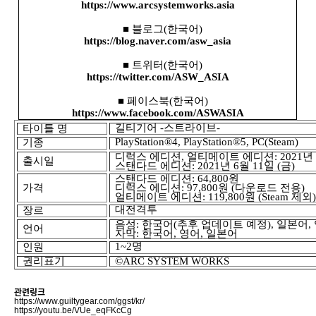
https://www.arcsystemworks.asia
■
블로그
(
한국어
)
https://blog.naver.com/asw_asia
■ 트위터
(
한국어
)
https://twitter.com/ASW_ASIA
■ 페이스북
(
한국어
)
https://www.facebook.com/ASWASIA
길티기어
-
스트라이브
-
타이틀 명
PlayStation®4, PlayStation®5, PC(Steam)
기종
디럭스 에디션
,
얼티메이트 에디션
: 2021
출시
일
스탠다드 에디션
: 2021
년
6
월
11
일
(
금
)
스탠다드 에디션
: 64,800
원
가격
디럭스 에디션
: 97,800
원
(
다운로드 전용
)
얼티메이트 에디션
: 119,800
원
(Steam
제외
대전격투
장르
음성
:
한국어
(
추후 업데이트 예정
),
일본어
,
언어
자막
:
한국어
,
영어
,
일본어
1~2
명
인원
권리표기
©ARC SYSTEM WORKS
관련링크
https://www.guiltygear.com/ggst/kr/
https://youtu.be/VUe_eqFKcCg