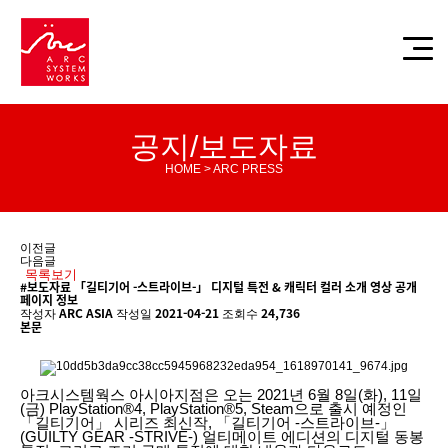
공지/보도자료
HOME > ARC PRESS
이전글
다음글
목록보기
#보도자료
「길티기어 -스트라이브-」 디지털 특전 & 캐릭터 컬러 소개 영상 공개
페이지 정보
ARC ASIA
2021-04-21
24,736
작성자
작성일
조회수
본문
아크시스템웍스 아시아지점은 오는 2021년 6월 8일(화), 11일
(금) PlayStation®4, PlayStation®5, Steam으로 출시 예정인
「길티기어」 시리즈 최신작, 「길티기어 -스트라이브-」
(GUILTY GEAR -STRIVE-) 얼티메이트 에디션의 디지털 동봉