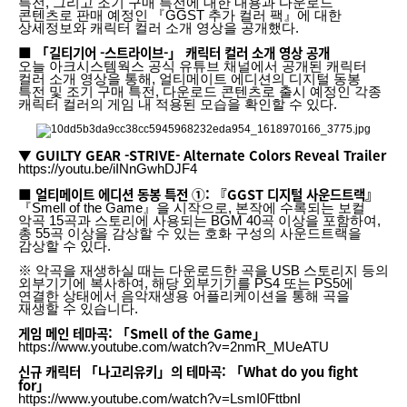
특전, 그리고 조기 구매 특전에 대한 내용과 다운로드
콘텐츠로 판매 예정인 『GGST 추가 컬러 팩』에 대한
상세정보와 캐릭터 컬러 소개 영상을 공개했다.
■ 「길티기어 -스트라이브-」 캐릭터 컬러 소개 영상 공개
오늘 아크시스템웍스 공식 유튜브 채널에서 공개된 캐릭터
컬러 소개 영상을 통해, 얼티메이트 에디션의 디지털 동봉
특전 및 조기 구매 특전, 다운로드 콘텐츠로 출시 예정인 각종
캐릭터 컬러의 게임 내 적용된 모습을 확인할 수 있다.
▼ GUILTY GEAR -STRIVE- Alternate Colors Reveal Trailer
https://youtu.be/iINnGwhDJF4
■ 얼티메이트 에디션 동봉 특전 ①: 『GGST 디지털 사운드트랙』
『Smell of the Game』을 시작으로, 본작에 수록되는 보컬
악곡 15곡과 스토리에 사용되는 BGM 40곡 이상을 포함하여,
총 55곡 이상을 감상할 수 있는 호화 구성의 사운드트랙을
감상할 수 있다.
※ 악곡을 재생하실 때는 다운로드한 곡을 USB 스토리지 등의
외부기기에 복사하여, 해당 외부기기를 PS4 또는 PS5에
연결한 상태에서 음악재생용 어플리케이션을 통해 곡을
재생할 수 있습니다.
게임 메인 테마곡: 「Smell of the Game」
https://www.youtube.com/watch?v=2nmR_MUeATU
신규 캐릭터 「나고리유키」의 테마곡: 「What do you fight
for」
https://www.youtube.com/watch?v=LsmI0FttbnI