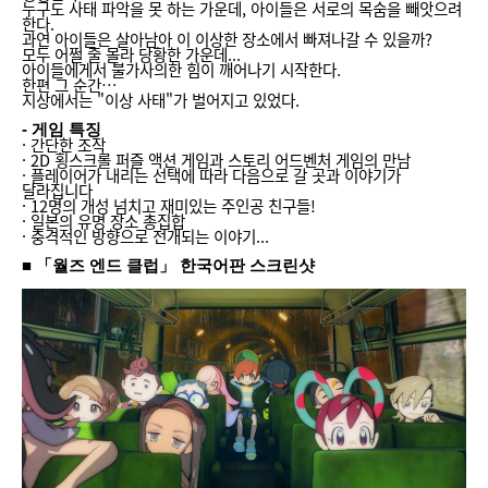
누구도 사태 파악을 못 하는 가운데, 아이들은 서로의 목숨을 빼앗으려
한다.
과연 아이들은 살아남아 이 이상한 장소에서 빠져나갈 수 있을까?
모두 어쩔 줄 몰라 당황한 가운데...
아이들에게서 불가사의한 힘이 깨어나기 시작한다.
한편 그 순간…
지상에서는 "이상 사태"가 벌어지고 있었다.
- 게임 특징
· 간단한 조작
· 2D 횡스크롤 퍼즐 액션 게임과 스토리 어드벤처 게임의 만남
· 플레이어가 내리는 선택에 따라 다음으로 갈 곳과 이야기가
달라집니다
· 12명의 개성 넘치고 재미있는 주인공 친구들!
· 일본의 유명 장소 총집합
· 충격적인 방향으로 전개되는 이야기...
■ 「월즈 엔드 클럽」 한국어판 스크린샷