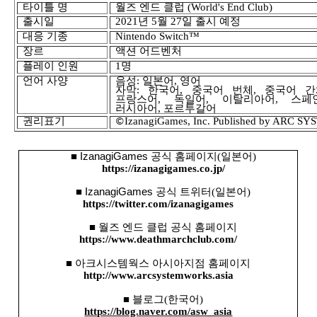
타이틀 명
월즈 엔드 클럽
(World's End Club)
출시
일
2021
년
5
월
27
일 출시 예정
대응 기종
Nintendo Switch™
장르
액션 어드벤처
플레이 인원
1
명
언어
사양
음성
:
일본어
,
영어
자막
:
한국어
,
중국어 번체
,
중국어 간
프랑스어
,
독일어
,
이탈리아어
,
스페
러시아어
,
포르투갈어
권리표기
️IzanagiGames, Inc. Published by ARC
©
■
IzanagiGames
공식 홈페이지
(
일본어
)
https://izanagigames.co.jp/
■
IzanagiGames
공식 트위터
(
일본어
)
https://twitter.com/izanagigames
■ 월즈 엔드 클럽 공식 홈페이지
https://www.deathmarchclub.com/
■
아크시스템웍스 아시아지점 홈페이지
http://www.arcsystemworks.asia
■ 블로그
(
한국어
)
https://blog.naver.com/asw_asia