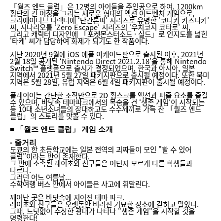
「월즈 엔드 클럽」은 12명의 아이들을 주인공으로 하여, 1200km
횡단의 긴 여정을 그리는 새로운 형태의 액션 어드벤처 게임으로,
크리에이티브 디렉터에 ‘단간론파’ 시리즈로 유명한 '코다카 카즈타카'
씨, 시나리오를 ‘Zero Escape’ 시리즈의 '우치코시 코타로' 씨,
그리고 캐릭터 디자인에 「포켓몬스터소드 · 실드」로 인지도를 넓힌
'타케' 씨가 담당하여 화제가 되기도 한 작품이다.
지난 2020년 9월에 iOS 애플 아케이드판으로 출시된 이후, 2021년
2월 18일 공개된 ‘Nintendo Direct 2021.2.18’을 통해 Nintendo
Switch™ 플랫폼으로 출시가 결정되었으며, 한국과 아시아, 일본
지역에서 2021년 5월 27일 패키지판으로 출시될 예정이다. 또한 북미
지역은 5월 28일, 유럽 지역은 6월 4일 패키지판이 출시될 예정이다.
플레이어는 간단한 조작만으로 2D 횡스크롤 액션과 퍼즐 요소를 즐길
수 있으며, 바닷속 테마파크에서의 목숨을 건 ‘생존 게임’이 시작되는
등 10대 소년소녀들의 장대하고도 수수께끼로 가득 찬 「월즈 엔드
클럽」의 스토리를 맛볼 수 있다.
■ 「월즈 엔드 클럽」 게임 소개
- 줄거리
도쿄의 한 초등학교에는 일본 전역의 괴짜들이 모인 "할 수 있어
클럽”이라는 반이 존재한다.
그 반에 소속된 레이초와 친구들은 어딘지 모르게 다른 학생들과
다르다.
그러던 어느 여름날...
수학여행 버스 안에서 아이들은 사고에 휘말린다.
깨어난 곳은 바닷속에 지어진 테마 파크.
레이초와 친구들은 오랫동안 버려진 기묘한 장소에 갇히고 말았다.
그때, 느닷없이 수상한 광대가 나타나 "생존 게임"을 시작할 것을
명령한다!