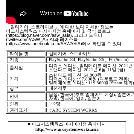
「길티기어 -스트라이브-」에 대한 보다 자세한 정보는
아크시스템웍스 아시아지점 홈페이지 및 공식 블로그
(
https://blog.naver.com/asw_asia
), 그리고 트위터
(
twitter.com/ASW_ASIA
)와 페이스북
(
https://www.facebook.com/ASWASIA
)에서 확인할 수 있다.
길티기어
-
스트라이브
-
타이틀 명
PlayStation
®
4, PlayStation
®
5
、
PC(Steam)
기종
디럭스 에디션
,
얼티메이트 에디션
: 2021
년
출시
일
스탠다드 에디션
: 2021
년
6
월
11
일
(
금
)
스탠다드 에디션
: 64,800
원
가격
디럭스 에디션
: 97,800
원
(
다운로드 전용
)
얼티메이트 에디션
: 119,800
원
(Steam
제외
대전격투
장르
음성
:
한국어
(
추후 업데이트 예정
),
일본어
,
언어
자막
:
한국어
,
영어
,
일본어
1~2
명
인원
권리표기
©
ARC SYSTEM WORKS
■
아크시스템웍스 아시아지점 홈페이지
http://www.arcsystemworks.asia