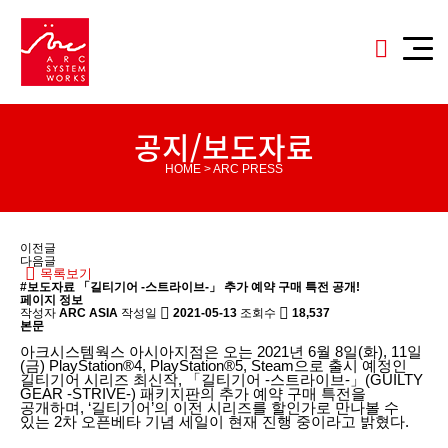
공지/보도자료
HOME > ARC PRESS
이전글
다음글
목록보기
#보도자료
「길티기어 -스트라이브-」 추가 예약 구매 특전 공개!
페이지 정보
작성자
ARC ASIA
작성일
2021-05-13
조회수
18,537
본문
아크시스템웍스 아시아지점은 오는 2021년 6월 8일(화), 11일
(금) PlayStation®4, PlayStation®5, Steam으로 출시 예정인
길티기어 시리즈 최신작, 「길티기어 -스트라이브-」(GUILTY
GEAR -STRIVE-) 패키지판의 추가 예약 구매 특전을
공개하며, ‘길티기어’의 이전 시리즈를 할인가로 만나볼 수
있는 2차 오픈베타 기념 세일이 현재 진행 중이라고 밝혔다.