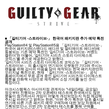
■ 「길티기어 -스트라이브-」 한국어 패키지판 추가 예약 특전
공개
PlayStation®4 및 PlayStation®5용 「길티기어 -스트라이브-」
한국어 패키지판(스탠다드 에디션 및 얼티메이트 에디션)에
동봉되는 기존 예약 특전인 ‘길티기어 -스트라이브- 커맨드
캘린더’와 더불어, ‘길티기어 시리즈 스토리 다이제스트
코믹스’를 추가로 제공한다고 밝혔다.
‘길티기어 시리즈 스토리 다이제스트 코믹스’는 「길티기어 -
스트라이브-」의 출시일이 연기되어 오랫동안 기다려 주시는
팬들을 위해 감사의 마음을 담아 제작되는 한국 패키지판만의
오리지널 특전으로, 현재 「길티기어 -스트라이브-」 공식
홈페이지에서 무료 공개 중인 길티기어 시리즈의 다이제스트
웹툰을 만화책 사양으로 제작하여 소장 가치를 높인 것이
특징이다.
아크시스템웍스 아시아지점 관계자는 “내일(14일, 금요일)
정오부터 진행되는 2차 오픈베타 테스트에 한국에서도 많은
분들이 참가하셔서 게임이 어떻게 개선되었는지 직접 체감해
주시길 바란다”고 밝히는 한편, “이번 추가 특전은 당초 출시일
연기에 따른 기존 패키지 예약 구매자에 대한 보상 차원에서
기획되었으나, 이번 2차 오픈베타 테스트를 통해 구매를