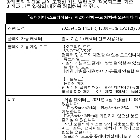
앙케트의 의견을 받아 조정한 최신 밸런스가 적용되므로, 기존
버전과 다른 양상의 대전을 체험해볼 수 있다.
「길티기어
-
스트라이브
-
」
제
2
차
선행 무료 체험판
(
오픈베타 테
진행 일정
2021
년
5
월
14
일
(
금
)
12:00 ~ 5
월
16
일
(
일
)
23
플레이
가능
캐릭터
출시 기준
1
5
캐릭터 전부 사용가능
플레이 가능 게임
모드
【오프라인 모드】
·
VS COM, VS 2P
컴퓨터 및 친구와 대전할 수 있는 모드입니
· 튜토리얼 모드
게임의 기본적인 플레이 방법을 익힐 수 있
· 트레이닝 모드
다양한 상황을 재현하며 자유롭게 연습할 수
【네트워크】
· 온라인 매치
전 세계의 플레이어와 온라인 대전이 가능
※
플레이어 매치는 이번 체험판에서는 플레
비고
· 게임 데이터는
2021
년
5
월
7
일
(
금
)
10:00
있습니다
.
·
PlayStation®4
와
PlayStation®5
의 크
가능합니다
.
·
PlayStation®Plus
에 가입하지 않으신 분도
즐기실 수 있습니다
.
· 지난 오픈베타 테스트 당시 다운로드한 
계신 경우
,
업데이트 패치가 적용되므로
필요는 없습니다
.
·
오프라인
모드를
플레이하실
때에도
인터