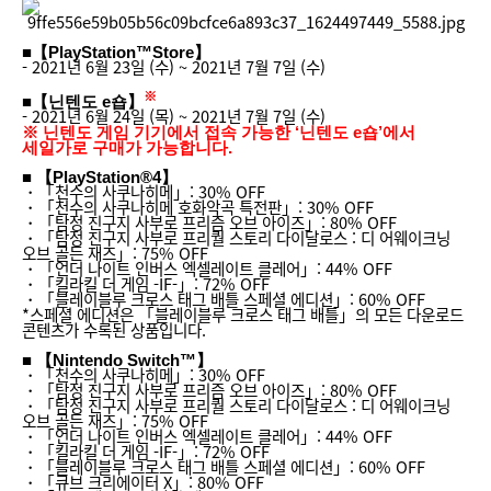
■【PlayStation™Store】
- 2021년 6월 23일 (수) ~ 2021년 7월 7일 (수)
※
■【닌텐도 e숍】
- 2021년 6월 24일 (목) ~ 2021년 7월 7일 (수)
※ 닌텐도 게임 기기에서 접속 가능한 ‘닌텐도 e숍’에서
세일가로 구매가 가능합니다.
■ 【PlayStation®4】
・「천수의 사쿠나히메」: 30% OFF
・「천수의 사쿠나히메 호화악곡 특전판」: 30% OFF
・「탐정 진구지 사부로 프리즘 오브 아이즈」: 80% OFF
・「탐정 진구지 사부로 프리퀄 스토리 다이달로스 : 디 어웨이크닝
오브 골든 재즈」: 75% OFF
・「언더 나이트 인버스 엑셀레이트 클레어」: 44% OFF
・「킬라킬 더 게임 -IF-」: 72% OFF
・「블레이블루 크로스 태그 배틀 스페셜 에디션」: 60% OFF
*스페셜 에디션은 「블레이블루 크로스 태그 배틀」의 모든 다운로드
콘텐츠가 수록된 상품입니다.
■ 【Nintendo Switch™】
・「천수의 사쿠나히메」: 30% OFF
・「탐정 진구지 사부로 프리즘 오브 아이즈」: 80% OFF
・「탐정 진구지 사부로 프리퀄 스토리 다이달로스 : 디 어웨이크닝
오브 골든 재즈」: 75% OFF
・「언더 나이트 인버스 엑셀레이트 클레어」: 44% OFF
・「킬라킬 더 게임 -IF-」: 72% OFF
・「블레이블루 크로스 태그 배틀 스페셜 에디션」: 60% OFF
・「큐브 크리에이터 X」: 80% OFF