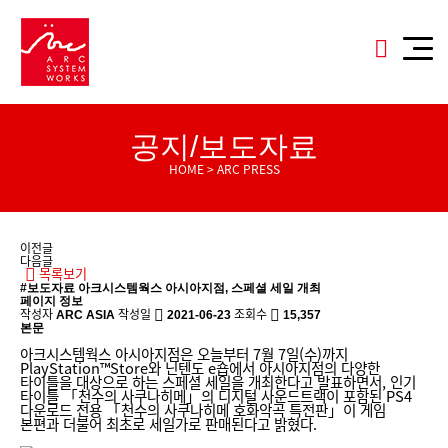
공지/보도자료
HOME > ARC PRESS
이전글
다음글
목록보기
#보도자료
아크시스템웍스 아시아지점, 스페셜 세일 개최
페이지 정보
작성자
작성일
조회수
ARC ASIA
2021-06-23
15,357
본문
아크시스템웍스 아시아지점은 오늘부터 7월 7일(수)까지
PlayStation™Store와 닌텐도 e숍에서 아시아지점의 다양한
타이틀을 대상으로 하는 스페셜 세일을 개최한다고 발표하면서, 인기
타이틀 「천수의 사쿠나히메」의 디지털 사운드트랙이 포함된 PS4
다운로드 전용 「천수의 사쿠나히메 호화악곡 특전판」이 게임
본편과 더불어 최초로 세일가로 판매된다고 밝혔다.