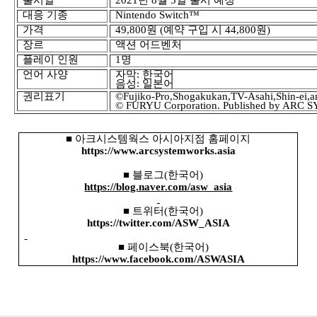
출시
일
2021
년
8
월
5
일 출시 예정
대응 기종
Nintendo Switch
™
가격
49,800
원
(
예약 구입 시
44,800
원
)
장르
액션 어드벤처
플레이 인원
1
명
언어
사양
자막
:
한국어
음성
:
일본어
권리표기
©Fujiko-Pro,Shogakukan,TV-Asahi,Shin-ei,
© FURYU Corporation. Published by AR
■
아크시스템웍스 아시아지점 홈페이지
https://www.arcsystemworks.asia
■ 블로그
(
한국어
)
https://blog.naver.com/asw_asia
■ 트위터
(
한국어
)
https://twitter.com/ASW_ASIA
■ 페이스북
(
한국어
)
https://www.facebook.com/ASWASIA