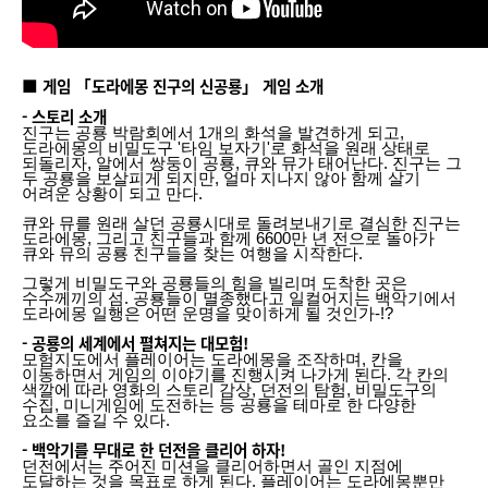
■ 게임 「도라에몽 진구의 신공룡」 게임 소개
- 스토리 소개
진구는 공룡 박람회에서 1개의 화석을 발견하게 되고,
도라에몽의 비밀도구 '타임 보자기'로 화석을 원래 상태로
되돌리자, 알에서 쌍둥이 공룡, 큐와 뮤가 태어난다. 진구는 그
두 공룡을 보살피게 되지만, 얼마 지나지 않아 함께 살기
어려운 상황이 되고 만다.
큐와 뮤를 원래 살던 공룡시대로 돌려보내기로 결심한 진구는
도라에몽, 그리고 친구들과 함께 6600만 년 전으로 돌아가
큐와 뮤의 공룡 친구들을 찾는 여행을 시작한다.
그렇게 비밀도구와 공룡들의 힘을 빌리며 도착한 곳은
수수께끼의 섬. 공룡들이 멸종했다고 일컬어지는 백악기에서
도라에몽 일행은 어떤 운명을 맞이하게 될 것인가-!?
- 공룡의 세계에서 펼쳐지는 대모험!
모험지도에서 플레이어는 도라에몽을 조작하며, 칸을
이동하면서 게임의 이야기를 진행시켜 나가게 된다. 각 칸의
색깔에 따라 영화의 스토리 감상, 던전의 탐험, 비밀도구의
수집, 미니게임에 도전하는 등 공룡을 테마로 한 다양한
요소를 즐길 수 있다.
- 백악기를 무대로 한 던전을 클리어 하자!
던전에서는 주어진 미션을 클리어하면서 골인 지점에
도달하는 것을 목표로 하게 된다. 플레이어는 도라에몽뿐만