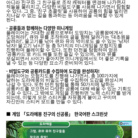
아니라 진구와 그 친구들로 조작 캐릭터를 변경해 나가면서
적들을 물리치고, 다양한 비밀도구를 사용해 나가면서 탐험할
수 있다. 그 중, ‘친구 초콜릿’을 사용하여 공룡의 힘을 빌리면
지나갈 수 없는 길을 통과하는 등 어려움을 극복할 수 있게
된다.
- 공룡들과 함께하는 다양한 미니게임
플레이어는 거대한 공룡으로부터 도망치는 ‘공룡왕에게서
도망쳐라!’, 큐와 뮤를 조작하며 골을 향해 달려가는 ‘대초원을
달려라!’, 물고기를 낚아 큐와 뮤의 먹이로도 쓸 수 있는 ‘낚자!
낚자! 물고기 낚시!’ 등 총 5가지의 미니게임을 모험지도를
진행하며 플레이할 수 있다. 또한 던전을 탐험하며 얻은
‘공룡카드’로 카드 배틀 또한 즐길 수 있으며, 큐와 뮤를
보살피면서 사이가 좋아지면 미니게임에서도 더 좋은 기록을
낼 수 있는 등 다양한 요소가 준비되어 있다.
- 비밀도구와 공룡카드를 수집하여 도감을 완성하자!
플레이어는 모험지도를 진행해 나가면서, 총 100가지에
달하는 도라에몽의 비밀도구를 수집하여 도감을 완성시켜
나갈 수 있다. 또한 던전 탐험을 통해 50가지에 달하는
공룡카드를 모으면서 다양한 공룡에 대해 배울 수 있는 기회도
가질 수 있다. 그 밖에도 게임을 진행하면 ‘노력 스티커’를 받게
되는데, 이렇게 모은 스티커를 자유롭게 붙이고 꾸미며
자신만의 스티커 보드를 만들 수 있다.
■ 게임 「도라에몽 진구의 신공룡」 한국어판 스크린샷