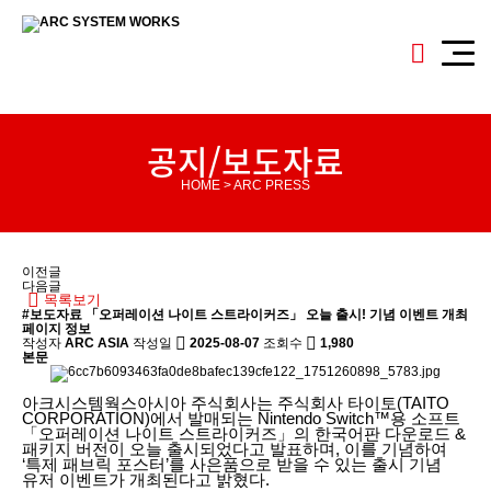
공지/보도자료
HOME > ARC PRESS
이전글
다음글
목록보기
#보도자료
「오퍼레이션 나이트 스트라이커즈」 오늘 출시! 기념 이벤트 개최
페이지 정보
작성자
ARC ASIA
작성일
2025-08-07
조회수
1,980
본문
아크시스템웍스아시아 주식회사는 주식회사 타이토(TAITO
CORPORATION)에서 발매되는 Nintendo Switch™용 소프트
「오퍼레이션 나이트 스트라이커즈」의 한국어판 다운로드 &
패키지 버전이 오늘 출시되었다고 발표하며, 이를 기념하여
‘특제 패브릭 포스터’를 사은품으로 받을 수 있는 출시 기념
유저 이벤트가 개최된다고 밝혔다.