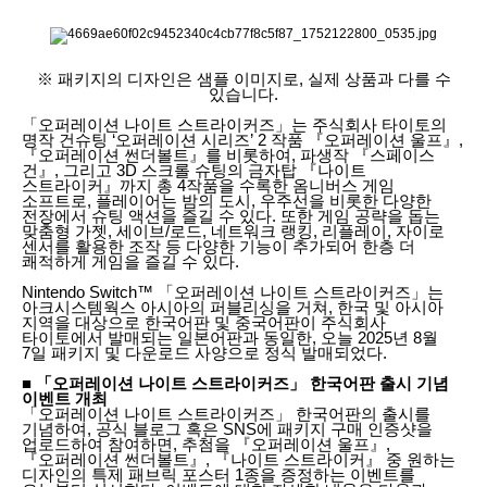
※ 패키지의 디자인은 샘플 이미지로, 실제 상품과 다를 수
있습니다.
「오퍼레이션 나이트 스트라이커즈」는 주식회사 타이토의
명작 건슈팅 ‘오퍼레이션 시리즈’ 2 작품 『오퍼레이션 울프』,
『오퍼레이션 썬더볼트』를 비롯하여, 파생작 『스페이스
건』, 그리고 3D 스크롤 슈팅의 금자탑 『나이트
스트라이커』까지 총 4작품을 수록한 옴니버스 게임
소프트로, 플레이어는 밤의 도시, 우주선을 비롯한 다양한
전장에서 슈팅 액션을 즐길 수 있다. 또한 게임 공략을 돕는
맞춤형 가젯, 세이브/로드, 네트워크 랭킹, 리플레이, 자이로
센서를 활용한 조작 등 다양한 기능이 추가되어 한층 더
쾌적하게 게임을 즐길 수 있다.
Nintendo Switch™ 「오퍼레이션 나이트 스트라이커즈」는
아크시스템웍스 아시아의 퍼블리싱을 거쳐, 한국 및 아시아
지역을 대상으로 한국어판 및 중국어판이 주식회사
타이토에서 발매되는 일본어판과 동일한, 오늘 2025년 8월
7일 패키지 및 다운로드 사양으로 정식 발매되었다.
■ 「오퍼레이션 나이트 스트라이커즈」 한국어판 출시 기념
이벤트 개최
「오퍼레이션 나이트 스트라이커즈」 한국어판의 출시를
기념하여, 공식 블로그 혹은 SNS에 패키지 구매 인증샷을
업로드하여 참여하면, 추첨을 『오퍼레이션 울프』,
『오퍼레이션 썬더볼트』, 『나이트 스트라이커』 중 원하는
디자인의 특제 패브릭 포스터 1종을 증정하는 이벤트를