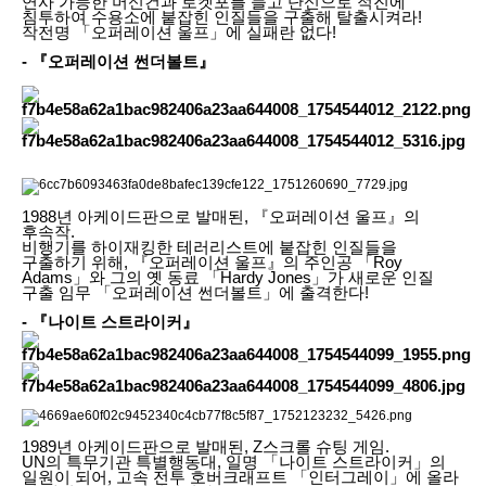
연사 가능한 머신건과 로켓포를 들고 단신으로 적진에
침투하여 수용소에 붙잡힌 인질들을 구출해 탈출시켜라!
작전명 「오퍼레이션 울프」에 실패란 없다!
- 『오퍼레이션 썬더볼트』
1988년 아케이드판으로 발매된, 『오퍼레이션 울프』의
후속작.
비행기를 하이재킹한 테러리스트에 붙잡힌 인질들을
구출하기 위해, 『오퍼레이션 울프』의 주인공 「Roy
Adams」와 그의 옛 동료 「Hardy Jones」가 새로운 인질
구출 임무 「오퍼레이션 썬더볼트」에 출격한다!
- 『나이트 스트라이커』
1989년 아케이드판으로 발매된, Z스크롤 슈팅 게임.
UN의 특무기관 특별행동대, 일명 「나이트 스트라이커」의
일원이 되어, 고속 전투 호버크래프트 「인터그레이」에 올라