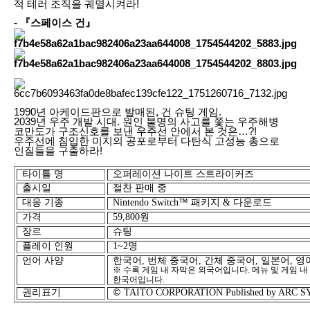
적 테러 조직을 궤멸시켜라!
- 『스페이스 건』
1990년 아케이드판으로 발매된, 건 슈팅 게임.
2039년 우주 개발 시대. 원인 불명의 사고를 쫓는 우주해병
코만도가 구조신호를 보낸 우주선 안에서 본 것은…?!
우주선에 침입한 미지의 공포로부터 다탄식 고성능 총으로
인질들을 구출하라!
타이틀 명
오퍼레이션 나이트 스트라이커즈
출시
일
절찬 판매 중
™
대응 기종
Nintendo Switch
패키지
&
다운로드
가격
59,800
원
장르
슈팅
플레이 인원
1~2
명
언어
사양
한국어
,
번체 중국어
,
간체 중국어
,
일본어
,
영
※ 수록 게임 내 자막은 외국어입니다
.
메뉴 및 게임 
한국어입니다
.
권리표기
TAITO CORPORATION Published by ARC
©