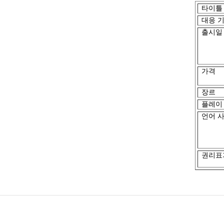
타이틀
대응 
출시
일
가격
장르
플레이
언어 
권리표