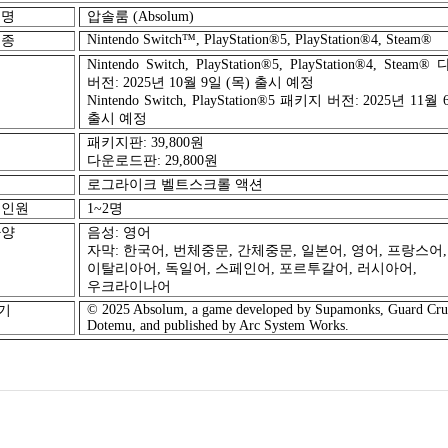
 명
압솔룸
(Absolum)
Nintendo Switch™, PlayStation®5, PlayStation®4, Steam®
기종
Nintendo Switch, PlayStation®5, PlayStation®4, Steam®
버전
: 2025
년
10
월
9
일
(
목
)
출시 예정
Nintendo Switch, PlayStation®5
패키지 버전
: 2025
년
11
월
출시 예정
패키지판
: 39,800
원
다운로드판
: 29,800
원
로그라이크 벨트스크롤 액션
 인원
1~2
명
사양
음성
:
영어
자막
:
한국어
,
번체중문
,
간체중문
,
일본어
,
영어
,
프랑스어
,
이탈리아어
,
독일어
,
스페인어
,
포르투갈어
,
러시아어
,
우크라이나어
© 2025 Absolum, a game developed by Supamonks, Guard Cru
기
Dotemu, and published by Arc System Works.