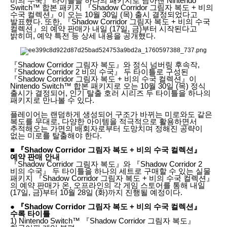
비의 수국』 타이틀을 하나의 패키지로 담아낸 Nintendo
Switch™ 합본 패키지 『Shadow Corridor 그림자 복도 + 비의
수국 컬렉션』이 오는 10월 30일 (목) 출시 결정되었다고
발표했다. 또한, 『Shadow Corridor 그림자 복도 + 비의 수국
컬렉션』의 예약 판매가 내일 (17일, 금)부터 시작된다고
밝히며, 예약 특전 등 상세 내용을 공개했다.
『Shadow Corridor 그림자 복도』와 정식 넘버링 후속작,
『Shadow Corridor 2 비의 수국』 두 타이틀로 구성된
『Shadow Corridor 그림자 복도 + 비의 수국 컬렉션』이
Nintendo Switch™ 합본 패키지로 오는 10월 30일 (목) 정식
출시가 결정되어, 인기 탈출 호러 시리즈 두 타이틀을 하나의
패키지로 만나볼 수 있다.
플레이어는 랜덤하게 생성되어 구조가 바뀌는 미로와도 같은
복도를 무대로, 다양한 아이템을 적극적으로 활용하면서
추적해오는 가면의 배회자로부터 도망치며 정해진 공략이
없는 미로를 탈출해야 한다.
■ 『Shadow Corridor 그림자 복도 + 비의 수국 컬렉션』
예약 판매 안내
『Shadow Corridor 그림자 복도』와 『Shadow Corridor 2
비의 수국』 두 타이틀을 하나의 세트로 구매할 수 있는 실물
패키지 『Shadow Corridor 그림자 복도 + 비의 수국 컬렉션』
의 예약 판매가 온, 오프라인의 각 게임 스토어를 통해 내일
(17일, 금)부터 10월 28일 (화)까지 진행될 예정이다.
● 『Shadow Corridor 그림자 복도 + 비의 수국 컬렉션』
수록 타이틀
1) Nintendo Switch™ 『Shadow Corridor 그림자 복도』