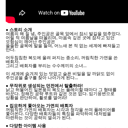
● 스토리 소개
여름의 해 질 녘, 주인공은 골목 앞에서 잠시 발길을 멈추었다.
어릴 적 여름날을 떠올리며, 마음속 깊은 곳에 잠자고 있던
모험심이 깨어난 주인공은
쓸쓸한 골목에 발을 들여, 어느새 본 적 없는 세계에 빠져들고
만다.
어두침침한 복도에 울려 퍼지는 종소리, 꺼림칙한 가면을 쓴
배회자.
그리고 배회자를 부리는 수수께끼의 소녀...
이 세계에 숨겨져 있는 덧없고 슬픈 비밀을 알 까닭도 없이
주인공을 출구를 찾아 나아가게 된다...
● 무작위로 생성되는 던전에서 탈출하라!
낡고 허물어진 일본풍의 복도는 플레이할 때마다 그 형태를
바꾼다. 정해진 공략 루트와 같은 것은 없다. 임기응변으로
상황을 판단하여, 활로를 열어라!
● 집요하게 쫓아오는 가면의 배회자
꺼림칙한 가면의 배회자는 시각과 청각을 쓰며 플레이어를
쫓아온다. 다양한 배회자들의 특징을 파악하여 대처법을
마련하는 것이 공략의 열쇠가 된다.
● 다양한 아이템 사용