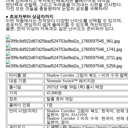
더욱 강력해지고 무서워진 배회자는 플레이어로 하여금
판단력과 순발력, 그리고 두려움을 이겨내는 시련을 선사한다.
가진 모든 것들을 총동원하여 눈앞의 공포를 극복하라!
● 초보자부터 상급자까지
이번 작품에서는 전작보다 다양한 난이도를 선택할 수 있으며,
초보자도 엔딩까지 쉽게 플레이할 수 있도록 개선되었다.
물론, 전작 이상의 지옥과도 같은 난이도도 준비되어 있다.
타이틀 명
Shadow Corridor
그림자 복도
+
비의 수국 컬
대응 기종
Nintendo Switch™
패키지판
출시
일
2025
년
10
월
30
일
(
목
)
출시 예정
가격
45,800
원
장르
탈출 호러 게임
플레이 인원
1
명
언어 사양
(
자막
)
Shadow Corridor
그림자 복도
:
한국어
,
번체 
일본어
,
영어
,
러시아어
Shadow Corridor 2
비의 수국
:
한국어
,
번체 
일본어
,
영어
권리표기
©
城間一樹
/Regista
©Space Onigiri Game/Regis