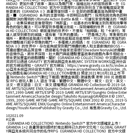
ANDIA》更加升級了故事、演出以及戰鬥等，描繪出壯大的冒險故事。在《G
RANDIA HD COLLECTION》官方中文版裡可以遊玩到包含了新增難度設定等
新要素的《GRANDIA Ⅱ》高畫質復刻版。※ 全部的遊戲畫面皆為開發中畫
面。■ 《GRANDIA》系列的主要特點- 半即時回合戰鬥：採用和其他角色即時
展開對決的獨特的 Ultimate Action Battle 系統。- 可讓玩家使用魔法的「瑪那
蛋」：收集探索迷宮後發現的「瑪那蛋」，從基本的攻擊魔法到防禦和攻擊等
角色的強化魔法，可以學習到多種魔法技能。- 探險耀眼的世界：在《GRAND
IA HD COLLECTION》朝氣蓬勃的世界中，不僅有「帕姆鎮」和「卡波村」等
讓人感受到鄉愁的城鎮，還有著「世界的盡頭」、「巴魯瑪之月」等象徵性的
場所。- 累積技能點進行攻擊：使用技能點或技能幣時，可以使出非常強烈的
動作體驗進行超乎想像的戰鬥。- 多種敵人的相遇：在《GRANDIA》和《GRA
NDIA Ⅱ》的世界中，存在能夠感受到戰鬥樂趣的敵人和主要劇情的BOSS。-
耳邊迴響的高品質音樂：透過著名作曲家岩垂德行(Iwadare Noriyuki)的動聽
的音樂作品，將世界探險、壯大戰鬥與能體驗豐富故事的遊戲內事件相結合，
帶來更加豐富的遊戲體驗。關於《GRANDIA HD COLLECTION》中文版的詳細
資訊可以透過 GRAVITY 官方網站與亞克系統(ARC SYSTEM WORKS)亞洲分店
的官方網站得知。GRAVITY 官方網站：https://www.gravity.co.kr/tc/index.a
sp亞克系統亞洲分店官方網站：http://www.arcsystemworks.asia/index_zh.
php ​遊戲名稱 ​GRANDIA HD COLLECTION​ 發售日 預定2021年10月1日上市 平
臺 Nintendo Switch™(數位下載版/實體盒裝版) 建議售價 港幣 388 元 遊戲類
型 RPG 遊玩人數 1人 語言 字幕：繁體中文、簡體中文、韓文、日文、英文、
法文、德文語音：日文、英文 版權標誌 GRANDIA HD Collection:© 2019 GA
ME ARTS/SQUARE ENIX/GungHo Online Entertainment AmericaGRANDIA:©
1997,1999 GAME ARTS/ESP© 2019 GAME ARTS/ESP/GungHo Online Enter
tainment AmericaCharacter design/Takuhito KusanagiGRANDIA II:© 1997,
1999, 2000 GAME ARTS© GAME ARTS/SQUARE ENIX 2002.© 2015, 2019 G
AME ARTS/SQUARE ENIX/GungHo Online Entertainment AmericaCharacter
design/Youshi KanoePublished by Gravity Co., Ltd. 販售商Gravity Co., Ltd.
10
2021.09
#公告
《GRANDIA HD COLLECTION》Nintendo Switch™ 官方中文版確定上市！
GRANDIA 1+2 高畫質復刻版終於推出期待已久的中文化啦！GLOBAL GRAVIT
Y與亞克系統共同合作的名作RPG《GRANDIA HD COLLECTION》官方中文版