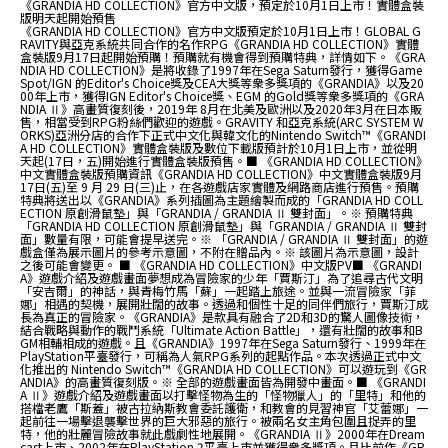
《GRANDIA HD COLLECTION》官方中文版，預定於10月1日上市！實體盒裝
版明天起開始預售
《GRANDIA HD COLLECTION》官方中文版預定於10月1日上市！GLOBAL G
RAVITY與亞克系統共同合作的名作RPG《GRANDIA HD COLLECTION》實體
盒裝版9月17日起開始預購！預購就有機會得到預購特典，詳情如下。《GRA
NDIA HD COLLECTION》是將收錄了1997年在Sega Saturn發行，獲得Game
Spot/IGN 的Editor's Choice獎及CEA大獎等衆多獎項的《GRANDIA》以及20
00年上市，獲得IGN Editor's Choice獎、EGM 的Gold獎等衆多獎項的《GRA
NDIA Ⅱ》高畫質復刻後，2019年 8月在北美及歐洲以及2020年3月在日本販
售，相當受到RPG粉絲們歡迎的遊戲。GRAVITY 和亞克系統(ARC SYSTEM W
ORKS)亞洲分店的合作下正式中文化與韓文化的Nintendo Switch™《GRANDI
A HD COLLECTION》實體盒裝版及數位下載版預計於10月1日上市，並從明
天起(17日，五)開始進行實體盒裝版預售。■ 《GRANDIA HD COLLECTION》
中文實體盒裝版預購資訊《GRANDIA HD COLLECTION》中文實體盒裝版9月
17日(五)至 9 月 29 日(三)止，在各遊戲店家實體及網路商店進行預售。預購
特典將送出以《GRANDIA》系列插圖為主題繪製而成的「GRANDIA HD COLL
ECTION 原創滑鼠墊」與「GRANDIA / GRANDIA Ⅱ 雙封面」。※ 預購特典
「GRANDIA HD COLLECTION 原創滑鼠墊」與「GRANDIA / GRANDIA Ⅱ 雙封
面」數量有限，可能會提早送完。※ 「GRANDIA / GRANDIA Ⅱ 雙封面」的遊
戲盒僅為展示圖片的參考示意圖，不附在贈品內。※ 該圖片為示意圖，設計
之後可能會變更。 ■ 《GRANDIA HD COLLECTION》中文版PV■ 《GRANDI
A》遊戲介紹及遊戲畫面夢想成為冒險家的少年「賈斯汀」為了追尋古代文明
「安吉爾」的神話，與青梅竹馬「蘇」一起踏上旅途。並與一流冒險家「菲
娜」相遇的契機，展開壯闊的故事。透過和個性十足的同伴們旅行，賈斯汀成
長為真正的冒險家。《GRANDIA》是款具有融合了2D和3D的驚人圖像技術，
結合戰略與動作的戰鬥系統「Ultimate Action Battle」，還有壯闊的故事和B
GM相輔相成的遊戲。且《GRANDIA》1997年在Sega Saturn發行、1999年在
PlayStation平臺發行，可稱為人氣RPG系列的起點作品。本次透過正式中文
化推出的 Nintendo Switch™《GRANDIA HD COLLECTION》可以遊玩到《GR
ANDIA》的高畫質復刻版。※ 全部的遊戲畫面皆為開發中畫面。■ 《GRANDI
A Ⅱ》遊戲介紹及遊戲畫面以打擊怪物為生的「怪物獵人」的「里特」和他的
搭檔老鷹「斯蓋」被古拉納斯教會委託護衛，和教會的見習神官「艾蕾娜」一
起前往一場擊退襲擊世界的巨大邪惡的旅行。被兩名女主角包圍且捉弄的里
特，他的壯麗冒險故事就此戲劇性地展開。《GRANDIA Ⅱ》2000年在Dream
cast上市、2002年在PlayStation 2平臺上市並獲得衆多獎項。且比前作《GR