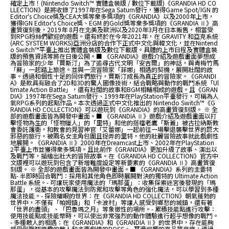
確定上市！(Nintendo Switch™ 實體盒裝版 / 數位下載版)《GRANDIA HD CO
LLECTION》是將收錄了1997年在Sega Saturn發行，獲得Game Spot/IGN 的
Editor's Choice獎及CEA大獎等衆多獎項的《GRANDIA》以及2000年上市，
獲得IGN Editor's Choice獎、EGM 的Gold獎等衆多獎項的《GRANDIA Ⅱ》高
畫質復刻後，2019年 8月在北美及歐洲以及2020年3月在日本販售，相當受
到RPG粉絲們歡迎的遊戲。還有終於在今年2021年，在 GRAVITY 和亞克系統
(ARC SYSTEM WORKS)亞洲分店的合作下正式中文化與韓文化，並在Nintend
o Switch™平臺上推出實體盒裝版及數位下載版。具體的上市日程及實體盒裝
版的預售資訊等將在日後公開。■ 《GRANDIA》遊戲介紹及遊戲畫面夢想成
為冒險家的少年「賈斯汀」為了追尋古代文明「安吉爾」的神話，與青梅竹馬
「蘇」一起踏上旅途。並與一流冒險家「菲娜」相遇的契機，展開壯闊的故
事。透過和個性十足的同伴們旅行，賈斯汀成長為真正的冒險家。《GRANDI
A》是款具有融合了2D和3D的驚人圖像技術，結合戰略與動作的戰鬥系統「Ul
timate Action Battle」，還有壯闊的故事和BGM相輔相成的遊戲。且《GRAN
DIA》1997年在Sega Saturn發行、1999年在PlayStation平臺發行，可稱為人
氣RPG系列的起點作品。本次透過正式中文化推出的 Nintendo Switch™《G
RANDIA HD COLLECTION》可以遊玩到《GRANDIA》的高畫質復刻版。 ※ 全
部的遊戲畫面皆為開發中畫面。■ 《GRANDIA Ⅱ》遊戲介紹及遊戲畫面以打
擊怪物為生的「怪物獵人」的「里特」和他的搭檔老鷹「斯蓋」被古拉納斯教
會委託護衛，和教會的見習神官「艾蕾娜」一起前往一場擊退襲擊世界的巨大
邪惡的旅行。被兩名女主角包圍且捉弄的里特，他的壯麗冒險故事就此戲劇性
地展開。《GRANDIA Ⅱ》2000年在Dreamcast上市、2002年在PlayStation
2平臺上市並獲得衆多獎項。且比前作《GRANDIA》更加升級了故事、演出以
及戰鬥等，描繪出壯大的冒險故事。在《GRANDIA HD COLLECTION》官方中
文版裡可以遊玩到包含了新增難度設定等新要素的《GRANDIA Ⅱ》高畫質復
刻版。 ※ 全部的遊戲畫面皆為開發中畫面。■ 《GRANDIA》系列的主要特
點- 半即時回合戰鬥：採用和其他角色即時展開對決的獨特的 Ultimate Action
Battle 系統。- 可讓玩家使用魔法的「瑪那蛋」：收集探索迷宮後發現的「瑪
那蛋」，從基本的攻擊魔法到防禦和攻擊等角色的強化魔法，可以學習到多種
魔法技能。- 探險耀眼的世界：在《GRANDIA HD COLLECTION》朝氣蓬勃的
世界中，不僅有「帕姆鎮」和「卡波村」等讓人感受到鄉愁的城鎮，還有著
「世界的盡頭」、「巴魯瑪之月」等象徵性的場所。- 累積技能點進行攻擊：
使用技能點或技能幣時，可以使出非常強烈的動作體驗進行超乎想像的戰鬥。
- 多種敵人的相遇：在《GRANDIA》和《GRANDIA Ⅱ》的世界中，存在能夠
感受到戰鬥樂趣的敵人和主要劇情的BOSS。- 耳邊迴響的高品質音樂：透過