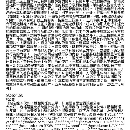
司鼓勵玩家上傳含有自身創意或評論的影片。若影片中包含劇情透露，請務必
明確標示相關提醒。請避免發布僅剪輯並分享劇情動畫、單純供人觀賞劇情的
影片，或未附加玩家實況、解說、評論等新要素的影片。（若透過遊戲主機內
建的分享功能進行截圖或影片分享，則不在此限。）此外，遊戲內的各種要素
（如設計、BGM、語音等）不得拆分後單獨發布或散布，例如僅提取遊戲BG
M製作「BGM合輯」並上傳影片，皆屬禁止行為。・ 上市前影片上傳未經本
公司明確授權，嚴禁在正式發售日前上傳遊戲影片，或以任何形式進行未經允
許的提前公開行為。・ 關於營利僅限透過 YouTube 等影片分享平台正式提供
的廣告收益或合作夥伴功能進行營利化使用。若平台方面對使用本公司內容的
授權提出詢問，請將本指南作為參考依據提供。除此之外，玩家上傳的影片或
圖片一律禁止用於商業或營利目的。例如：販售利用本公司著作物製作的影片
或圖片、向觀看影片、直播的觀眾收取費用等，皆屬禁止行為。・ 其他禁止
事項以下情形皆屬禁止行為：－直接複製、轉載官方預告片、廣告、遊戲內影
片。－含有誹謗、中傷他人的內容。－含有侵犯第三方權利，或鼓勵、肯定犯
罪行為的內容。－有損本公司或遊戲形象的內容（包括將遊戲畫面嚴重降低畫
質、變更比例或色彩等過度加工行為）。－違反善良風俗、包含暴力表現、反
社會行為、宗教或政治主張等目的的使用。－其他經本公司判斷為不適當的情
形。2. 若玩家遵守本指南，本公司原則上不會對玩家上傳的影片提出著作權
侵害主張或刪除要求。但若本公司提出請求時，請立即停止發布相關影片。3.
遊戲影片的著作權屬於本公司所有。4. 若玩家與第三方間發生糾紛，請由玩
家自行承擔責任並解決，本公司不承擔任何責任。5. 本公司不會對本指南的
個別詢問進行答覆，敬請見諒。6. 本指南內容將不定期修改或更新，請在發
布或分享影片前確認最新版本。亞克系統股份有限公司制定日期：2021年6月
4日
03
2021.03
#公告
《泡泡龍 4 伙伴：骷髏阿怪的反擊！》主題音樂盒得獎者公布
大家好，這裡是亞克系統亞洲分店。先前舉辦的《泡泡龍 4 伙伴：骷髏阿怪
的反擊！》主題音樂盒抽獎活動公布得獎者啦！以下為得獎名單，為保護個人
資訊，隱藏部分個人資訊。 得獎代碼 電子郵件 得獎代碼 電子郵件 Y2LS-****
** ha*****@hotmail.com A2CR-****** v*****@hanmail.net Y1AA-****** r
yansi*****@yahoo.com C5UB-****** sy*****@naver.com T1GJ-****** ni
co*****@outlook.com B7XW-****** kwonmi*****@gmail.com U8VX-***
*** aosakir*****@gmail.com M5HU-****** coreago*****@naver.com U9