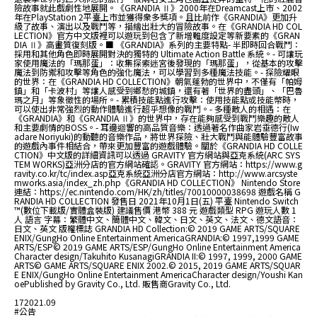
險故事就此戲劇性地展開。《GRANDIA Ⅱ》2000年在Dreamcast上市、2002
年在PlayStation 2平臺上市並獲得衆多獎項。且比前作《GRANDIA》更加升
級了故事、演出以及戰鬥等，描繪出壯大的冒險故事。在《GRANDIA HD COL
LECTION》官方中文版裡可以遊玩到包含了新增難度設定等新要素的《GRAN
DIA Ⅱ》高畫質復刻版。■ 《GRANDIA》系列的主要特點- 半即時回合戰鬥：
採用和其他角色即時展開對決的獨特的 Ultimate Action Battle 系統。- 可讓玩
家使用魔法的「瑪那蛋」：收集探索迷宮後發現的「瑪那蛋」，從基本的攻擊
魔法到防禦和攻擊等角色的強化魔法，可以學習到多種魔法技能。- 探險耀眼
的世界：在《GRANDIA HD COLLECTION》朝氣蓬勃的世界中，不僅有「帕姆
鎮」和「卡波村」等讓人感受到鄉愁的城鎮，還有著「世界的盡頭」、「巴魯
瑪之月」等象徵性的場所。- 累積技能點進行攻擊：使用技能點或技能幣時，
可以使出非常強烈的動作體驗進行超乎想像的戰鬥。- 多種敵人的相遇：在
《GRANDIA》和《GRANDIA Ⅱ》的世界中，存在能夠感受到戰鬥樂趣的敵人
和主要劇情的BOSS。- 耳邊迴響的高品質音樂：透過著名作曲家岩垂德行(Iw
adare Noriyuki)的動聽的音樂作品，將世界探險、壯大戰鬥與能體驗豐富故事
的遊戲內事件相結合，帶來更加豐富的遊戲體驗。關於《GRANDIA HD COLLE
CTION》中文版的詳細資訊可以透過 GRAVITY 官方網站與亞克系統(ARC SYS
TEM WORKS)亞洲分店的官方網站確認。GRAVITY 官方網站：https://www.g
ravity.co.kr/tc/index.asp亞克系統亞洲分店官方網站：http://www.arcsyste
mworks.asia/index_zh.php《GRANDIA HD COLLECTION》 Nintendo Store
連結：https://ec.nintendo.com/HK/zh/titles/70010000038698 遊戲名稱 G
RANDIA HD COLLECTION 發售日 2021年10月1日(五) 平臺 Nintendo Switch
™(數位下載版/實體盒裝版) 建議售價 港幣 388 元 遊戲類型 RPG 遊玩人數 1
人 語言 字幕：繁體中文、簡體中文、韓文、日文、英文、法文、德文語音：
日文、英文 版權標誌 GRANDIA HD Collection:© 2019 GAME ARTS/SQUARE
ENIX/GungHo Online Entertainment AmericaGRANDIA:© 1997,1999 GAME
ARTS/ESP© 2019 GAME ARTS/ESP/GungHo Online Entertainment America
Character design/Takuhito KusanagiGRANDIA II:© 1997, 1999, 2000 GAME
ARTS© GAME ARTS/SQUARE ENIX 2002.© 2015, 2019 GAME ARTS/SQUAR
E ENIX/GungHo Online Entertainment AmericaCharacter design/Youshi Kan
oePublished by Gravity Co., Ltd. 販售商Gravity Co., Ltd.
17
2021.09
#公告