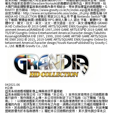
著名作曲家岩垂德行(Iwadare Noriyuki)的動聽的音樂作品，將世界探險、壯
大戰鬥與能體驗豐富故事的遊戲內事件相結合，帶來更加豐富的遊戲體驗。G
RAVITY 官方網站：https://www.gravity.co.kr/tc/index.asp亞克系統亞洲分
店官方網站：http://www.arcsystemworks.asia/index_zh.php 遊戲名稱 GR
ANDIA HD COLLECTION 發售日 預定2021年上市 平臺 Nintendo Switch™(數
位下載版/實體盒裝版) 遊戲類型 RPG 遊玩人數 1人 語言 字幕：繁體中文、簡
體中文、韓文、日文、英文、法文、德文語音：日文、英文 版權標誌 GRAND
IA HD Collection:© 2019 GAME ARTS/SQUARE ENIX/GungHo Online Entert
ainment AmericaGRANDIA:© 1997,1999 GAME ARTS/ESP© 2019 GAME AR
TS/ESP/GungHo Online Entertainment AmericaCharacter design/Takuhito
KusanagiGRANDIA II:© 1997, 1999, 2000 GAME ARTS© GAME ARTS/SQUA
RE ENIX 2002.© 2015, 2019 GAME ARTS/SQUARE ENIX/GungHo Online En
tertainment AmericaCharacter design/Youshi KanoePublished by Gravity C
o., Ltd. 販售商 Gravity Co., Ltd.
04
2021.06
#公告
亞克系統遊戲相關影像上傳與串流平臺規範
亞克系統股份有限公司（以下簡稱「本公司」）支持玩家使用本公司遊戲影像
進行創作、製作與影片上傳。本公司特別制定了以下指南（以下簡稱「本指
南」），以規範遊戲影片的發布與分享。本指南僅適用於本公司所擁有智慧財
產權的內容；如涉及第三方所持有之內容，請務必向該第三方確認相關事項。
另外，若各遊戲作品另有制定專屬的實況影片規範或著作使用指南，則該專屬
規範將優先於本指南適用。1. 關於本公司遊戲的使用・ 影片發布與分享本公