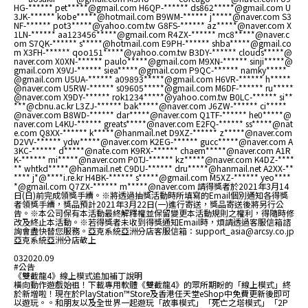
HG-****** pet*****@gmail.com H6QP-****** ds862*****@gmail.com U
3JK-****** kobe*****@hotmail.com B9WM-****** j*****@naver.com S3
NF-****** pot3*****@yahoo.com.tw G8FS-****** az*****@naver.com X
1LN-****** aa123456*****@gmail.com R4ZX-****** mc8*****@naver.c
om S7QK-****** s*****@hotmail.com E9PH-****** shba*****@gmail.co
m X3FH-****** qoo151*****@yahoo.com.tw B3DY-****** clouds*****@
naver.com X0XN-****** paulo*****@gmail.com M9XN-****** sinji*****@
gmail.com X9VJ-****** siea*****@gmail.com P9QC-****** namky*****
@gmail.com U5UA-****** a09893*****@gmail.com H6VR-****** h*****
@naver.com U5RW-****** s09605*****@gmail.com M6DF-****** ru*****
@naver.com X9DY-****** rok1234*****@yahoo.com.tw B0LC-****** si**
***@cbnu.ac.kr L3ZJ-****** bak*****@naver.com J6ZW-****** ci*****
@naver.com B8WD-****** dar*****@naver.com Q1TF-****** he0*****@
naver.com L4KU-****** greats*****@naver.com E2FQ-****** ss*****@nat
e.com Q8XX-****** k*****@hanmail.net D9XZ-****** z*****@naver.com
D2VV-****** ydw*****@naver.com K2EG-****** gucc*****@naver.com A
3KC-****** d*****@nate.com K9RX-****** chaem*****@naver.com A1R
K-****** mi*****@naver.com P0TJ-****** kz*****@naver.com K4DZ-****
** whtkd*****@hanmail.net C9DU-****** dru*****@hanmail.net A2XX-**
**** j*@****i.re.kr H4BK-****** s*****@gmail.com M5XZ-****** yeo****
*@gmail.com Q7ZX-****** m*****@naver.com 請得獎者於2021年3月14
日(日)前完成領獎手續。※將透過抽獎活動時所填寫的Email個別通知各得獎
者領獎手續，獎品預計2021年3月22日(一)進行寄送，獎品寄送後將另行公
告。※本公司保有本活動最終解釋權並保留變更本活動規則之權利，得隨時修
改及終止本活動。※若得獎者未收到得獎通知Email時，煩請透過客服信箱諮
詢會盡快替您服務。亞克系統亞洲分店客服信箱：support_asia@arcsy.co.jp
亞克系統亞洲分店敬上
03
2020.09
#公告
《雙截龍4》線上模式追加補丁說明
橫向動作遊戲始祖！下載專用軟體《雙截龍4》的眾所期盼的「線上模式」終
於新增啦！現在於PlayStation™Store及香港任天堂eShop中免費更新後即可
以遊玩。。和朋友以及全世界一起遊玩「故事模式」「死亡之塔模式」「2P