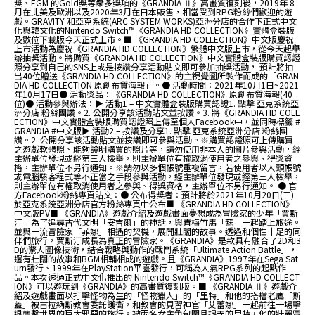
獎、EGM 的Gold獎等衆多獎項的《GRANDIA Ⅱ》高畫質復刻後，2019年 8
月在北美及歐洲以及2020年3月在日本販售，相當受到RPG粉絲們歡迎的遊
戲。GRAVITY 和亞克系統(ARC SYSTEM WORKS)亞洲分店的合作下正式中文
化與韓文化的Nintendo Switch™《GRANDIA HD COLLECTION》實體盒裝版
及數位下載版今天正式上市。■ 《GRANDIA HD COLLECTION》中文版慶祝
上市活動為慶祝《GRANDIA HD COLLECTION》繁體中文版上市，從今天起舉
辦抽獎活動。將購買《GRANDIA HD COLLECTION》中文實體盒裝版購買認證
照分享到自己的SNS上或是按讚分享活動貼文即可參加抽獎活動， 預計將抽
出40位贈送《GRANDIA HD COLLECTION》的主視覺圖所製作而成的「GRAN
DIA HD COLLECTION 原創布質海報」。● 活動時間：2021年10月1日~2021
年10月17日● 活動獎品：《GRANDIA HD COLLECTION》原創布質海報(40
位)● 活動參與辦法：▶ 活動1 – 中文實體盒裝版購買認證1. 點擊 亞克系統亞
洲分店 粉絲團讚。2. 公開分享該活動貼文並按讚。3. 將《GRANDIA HD COLL
ECTION》中文實體盒裝版購買認證照上傳至個人Facebook中，並同時標籤 #
GRANDIA #中文版▶ 活動2 – 按讚及分享1. 點擊 亞克系統亞洲分店 粉絲團
讚。2. 公開分享該活動貼文並按讚即可參與活動。※購買認證照可上傳購買
之遊戲軟體照、能夠證明購買的照片等，請勿使用非本人的圖片參與活動，經
主辦單位發現或經第三人檢舉，則主辦單位有權取消使用者之參與、得獎資
格，主辦單位不另行通知。※請勿以多個帳號重複留言，若使用者以人頭帳號
或電腦駭客程式等不正當之手段參與活動，經主辦單位發現或經第三人檢舉，
則主辦單位有權取消使用者之參與、得獎資格，主辦單位不另行通知。 ● 官
方Facebook粉絲專頁貼文：● 公布得獎者：預計將於2021年10月20日(三)
於亞克系統亞洲分店官方粉絲專頁中公布■ 《GRANDIA HD COLLECTION》
中文版PV■ 《GRANDIA》遊戲介紹及遊戲畫面夢想成為冒險家的少年「賈斯
汀」為了追尋古代文明「安吉爾」的神話，與青梅竹馬「蘇」一起踏上旅途。
並與一流冒險家「菲娜」相遇的契機，展開壯闊的故事。透過和個性十足的同
伴們旅行，賈斯汀成長為真正的冒險家。《GRANDIA》是款具有融合了2D和3
D的驚人圖像技術，結合戰略與動作的戰鬥系統「Ultimate Action Battle」，
還有壯闊的故事和BGM相輔相成的遊戲。且《GRANDIA》1997年在Sega Sat
urn發行、1999年在PlayStation平臺發行，可稱為人氣RPG系列的起點作
品。本次透過正式中文化推出的 Nintendo Switch™《GRANDIA HD COLLECT
ION》可以遊玩到《GRANDIA》的高畫質復刻版。■ 《GRANDIA Ⅱ》遊戲介
紹及遊戲畫面以打擊怪物為生的「怪物獵人」的「里特」和他的搭檔老鷹「斯
蓋」被古拉納斯教會委託護衛，和教會的見習神官「艾蕾娜」一起前往一場擊
退襲擊世界的巨大邪惡的旅行。被兩名女主角包圍且捉弄的里特，他的壯麗冒