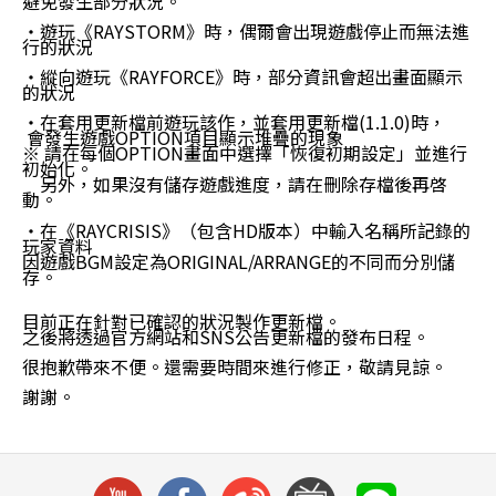
避免發生部分狀況。
‧遊玩《RAYSTORM》時，偶爾會出現遊戲停止而無法進
行的狀況
‧縱向遊玩《RAYFORCE》時，部分資訊會超出畫面顯示
的狀況
‧在套用更新檔前遊玩該作，並套用更新檔(1.1.0)時，
會發生遊戲OPTION項目顯示堆疊的現象
※ 請在每個OPTION畫面中選擇「恢復初期設定」並進行
初始化。
另外，如果沒有儲存遊戲進度，請在刪除存檔後再啓
動。
‧
在《RAYCRISIS》（包含HD版本）中輸入名稱所記錄的
玩家資料
因遊戲BGM設定為ORIGINAL/ARRANGE的不同而分別儲
存。
目前正在針對已確認的狀況製作更新檔。
之後將透過官方網站和SNS公告更新檔的發布日程。
很抱歉帶來不便。還需要時間來進行修正，敬請見諒。
謝謝。