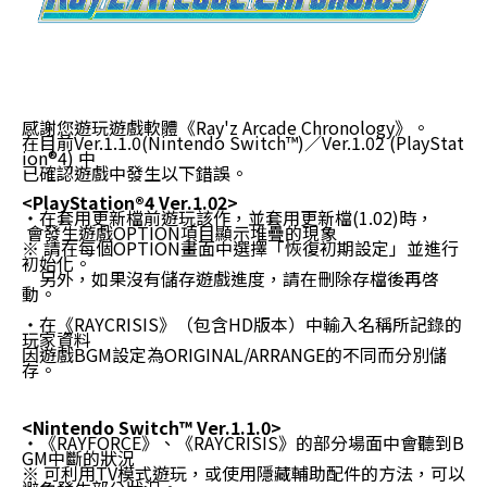
感謝您遊玩遊戲軟體《Ray'z Arcade Chronology》。
在目前Ver.1.1.0(Nintendo Switch™)／Ver.1.02 (PlayStat
ion®4) 中
已確認遊戲中發生以下錯誤。
<PlayStation®4 Ver.1.02>
‧在套用更新檔前遊玩該作，並套用更新檔(1.02)時，
會發生遊戲OPTION項目顯示堆疊的現象
※ 請在每個OPTION畫面中選擇「恢復初期設定」並進行
初始化。
另外，如果沒有儲存遊戲進度，請在刪除存檔後再啓
動。
‧
在《RAYCRISIS》（包含HD版本）中輸入名稱所記錄的
玩家資料
因遊戲BGM設定為ORIGINAL/ARRANGE的不同而分別儲
存。
<Nintendo Switch™ Ver.1.1.0>
‧《RAYFORCE》、《RAYCRISIS》的部分場面中會聽到B
GM中斷的狀況
※ 可利用TV模式遊玩，或使用隱藏輔助配件的方法，可以