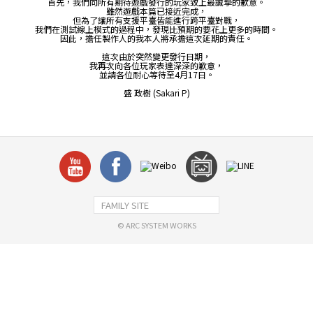
首先，我們向所有期待遊戲發行的玩家致上最誠摯的歉意。
雖然遊戲本篇已接近完成，
但為了讓所有支援平臺皆能進行跨平臺對戰，
我們在測試線上模式的過程中，發現比預期的要花上更多的時間。
因此，擔任製作人的我本人將承擔這次延期的責任。
這次由於突然變更發行日期，
我再次向各位玩家表達深深的歉意，
並請各位耐心等待至4月17日。
盛 政樹 (Sakari P)
FAMILY SITE
© ARC SYSTEM WORKS