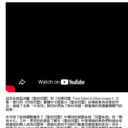
亞克系統亞洲繼《聖劍同盟》和《光輝同盟 -Twin fates in blue ocean-》之
後，發行的《烈焰同盟》繁體中文版是以《聖劍同盟》前傳故事為背景的作
品，描繪了主角「卡洛特」與同伴們為了對抗帝國，與蠻橫的現實展開戰鬥的
故事。
本作除了能夠體驗繼承了《聖劍同盟》中獨特的遊戲系統「同盟系統」和「戰
術卡片」之外，更特別的是能了解在《聖劍同盟》中登場過的角色們的過去或
與曾經的敵人成為同盟等，透過玩家的不同的行動會改變故事的走向。另外，
經過HD Remastered化後推出的《烈焰同盟》中，除了能觀賞高解析度的角色