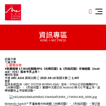
資訊專區
HOME > ARC PRESS
前篇文章
下篇文章
觀看目錄
#新聞報導
STING的戰略RPG《光輝同盟》&《烈焰同盟》手機遊戲（Andr
oid、IOS）版本今天上市！
페이지 정보
作者
ARC ASIA
撰寫日期
2025-04-18
點閱次數
2,447
본문
亞克系統亞洲（ARC SYSTEM WORKS ASIA）宣布，STING公司的戰略RPG
《光輝同盟》、《烈焰同盟 》繁體中文版已在 Android 與 IOS 平臺上市，並
舉辦慶祝上市促銷活動。
Nintendo Switch™ 平臺販售中的遊戲《光輝同盟》、《烈焰同盟》，現已登