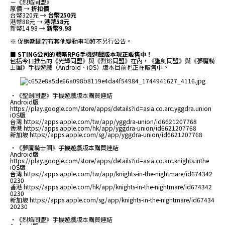
－《烈焰同盟》
原價 →
折扣價
台幣320元 →
台幣250元
港幣88元 →
港幣58元
新幣14.98 →
新幣9.98
※ 促銷期間若有其他變動事項將不另行公告。
■ STING公司的戰略RPG手機遊戲版本現正販售中！
包括今日推出的《光輝同盟》與《烈焰同盟》在內，《聖劍同盟》與《夢魘騎
士團》手機遊戲（Android、iOS）版本目前也正在販售中。
・《聖劍同盟》手機遊戲版本購買連結
Android版
https://play.google.com/store/apps/details?id=asia.co.arc.yggdra.union
iOS版
台灣
https://apps.apple.com/tw/app/yggdra-union/id6621207768
香港
https://apps.apple.com/hk/app/yggdra-union/id6621207768
新加坡
https://apps.apple.com/sg/app/yggdra-union/id6621207768
・《夢魘騎士團》手機遊戲版本購買連結
Android版
https://play.google.com/store/apps/details?id=asia.co.arc.knights.inthe
iOS版
台灣
https://apps.apple.com/tw/app/knights-in-the-nightmare/id674342
0230
香港
https://apps.apple.com/hk/app/knights-in-the-nightmare/id674342
0230
新加坡
https://apps.apple.com/sg/app/knights-in-the-nightmare/id67434
20230
・《烈焰同盟》手機遊戲版本購買連結