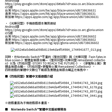
Android版
https://play.google.com/store/apps/details?id=asia.co.arc.blaze.union
iOS版
台灣
https://apps.apple.com/tw/app/blaze-union/id6738636631
香港
https://apps.apple.com/hk/app/blaze-union/id6738636631
新加坡
https://apps.apple.com/sg/app/blaze-union/id6738636631
・《光輝同盟》手機遊戲版本購買連結
Android版
https://play.google.com/store/apps/details?id=asia.co.arc.gloria.union
iOS版
台灣
https://apps.apple.com/tw/app/gloria-union/id6738636602
香港
https://apps.apple.com/hk/app/gloria-union/id6738636602
新加坡
https://apps.apple.com/sg/app/gloria-union/id6738636602
同時，在Nintendo Switch™平臺的《聖劍同盟》與《光輝同盟 -Twin fates in
blue ocean-》實體盒裝版合輯—《聖劍同盟+光輝同盟 remastered collectio
n》以及《烈焰同盟 -STORY TO REACH THE FUTURE-》、《夢魘騎士團》實
體盒裝版合輯—《烈焰同盟+夢魘騎士團 Remastered Collection》，
四款遊戲的繁體中文數位下載版及實體盒裝版合輯正在販售中。
■《烈焰同盟》繁體中文版遊戲介紹
※遊戲畫面為手機遊戲版本畫面。
■ Nintendo Switch™繁體中文版前導預告