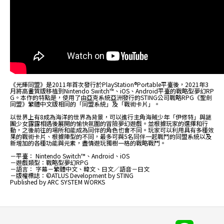
《光輝同盟》是2011年首次發行於PlayStation®Portable平臺後，2021年3
月將高畫質版移植到Nintendo Switch™、iOS、Android平臺的戰略型夢幻RP
G。本作的特點是，使用了由亞克系統亞洲發行的STING公司戰略RPG《聖劍
同盟》繁體中文版相同的「同盟系統」及「戰術卡片」。
以世界上有8成為海洋的世界為背景，可以進行主角海賊少年「伊修特」與謎
團少女露露相遇後展開的愉快氛圍的冒險夢幻遊戲。並根據玩家的選擇和行
動，之後前往的場所和能成為同伴的角色也會不同。玩家可以利用具有多種效
果的戰術卡片、根據陣型的不同，最多可與5名同伴一起戰鬥的同盟系統以及
新增加的各種功能與元素，盡情遊玩獨樹一格的戰略戰鬥。
－平臺： Nintendo Switch™、Android、iOS
－遊戲類型：戰略型夢幻RPG
－語言： 字幕－繁體中文、韓文、日文／語音－日文
－版權標誌：©ATLUS Development by STING
Published by ARC SYSTEM WORKS