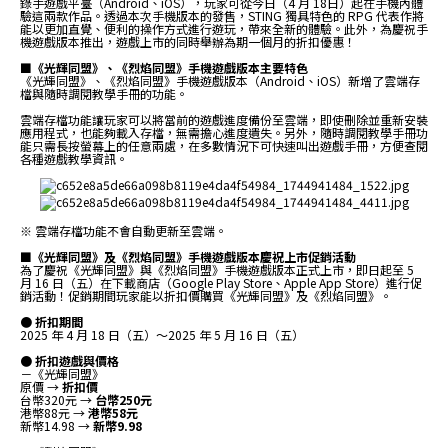
錄手遊戲平臺（Android、iOS），玩家可從今日（4 月 18日）起在手機內體
驗這兩款作品。透過本次手機版本的發售，STING 獨具特色的 RPG 代表作將
能以更加直覺、便利的操作方式進行遊玩，帶來全新的體驗。此外，為慶祝手
機遊戲版本推出，遊戲上市的同時舉辦為期一個月的折扣優惠！
■《光輝同盟》、《烈焰同盟》手機遊戲版本主要特色
《光輝同盟》、《烈焰同盟》手機遊戲版本（Android、iOS）新增了雲端存
檔與隨時調閱教學手冊的功能。
雲端存檔功能讓玩家可以將當前的遊戲進度備份至雲端，即使刪除並重新安裝
應用程式，也能夠載入存檔，無需擔心進度遺失。另外，隨時調閱教學手冊功
能只需長按螢幕上的任意兩處，在多數情況下可快速叫出遊戲手冊，方便查閱
各種遊戲教學資訊。
※ 雲端存檔功能不會自動更新至雲端。
■《光輝同盟》及《烈焰同盟》手機遊戲版本慶祝上市促銷活動
為了慶祝《光輝同盟》與《烈焰同盟》手機遊戲版本正式上市，即日起至 5
月 16 日（五）在下載商店（Google Play Store、Apple App Store）進行促
銷活動！促銷期間玩家能以折扣價購買《光輝同盟》及《烈焰同盟》。
● 折扣期間
2025 年 4 月 18 日（五）～2025 年 5 月 16 日（五）
● 折扣遊戲與價格
－《光輝同盟》
原價 →
折扣價
台幣320元 →
台幣250元
港幣88元 →
港幣58元
新幣14.98 →
新幣9.98