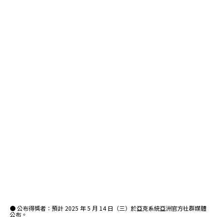
● 公布得獎者：預計 2025 年 5 月 14 日（三）於亞克系統亞洲官方社群媒體
公布。