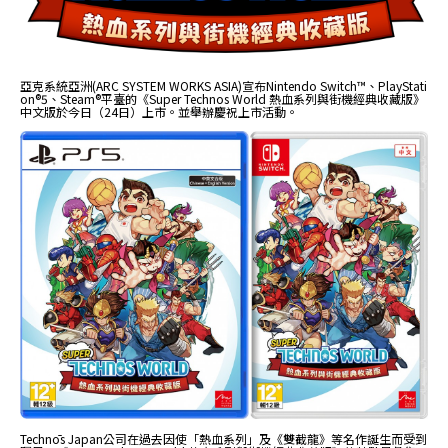
亞克系統亞洲(ARC SYSTEM WORKS ASIA)宣布Nintendo Switch™、PlayStati
on®5、Steam®平臺的《Super Technos World 熱血系列與街機經典收藏版》
中文版於今日（24日）上市。並舉辦慶祝上市活動。
Technōs Japan公司在過去因使「熱血系列」及《雙截龍》等名作誕生而受到