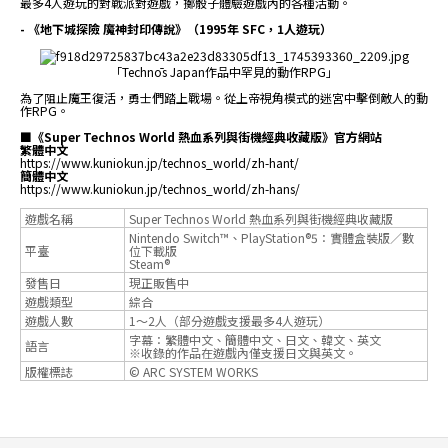
最多4人遊玩的對戰派對遊戲，擲骰子體驗遊戲內的各種活動。
- 《地下城探險 魔神封印傳說》（1995年 SFC，1人遊玩）
「Technōs Japan作品中罕見的動作RPG」
為了阻止魔王復活，勇士們踏上戰場。從上帝視角模式的迷宮中擊倒敵人的動
作RPG。
■《Super Technos World 熱血系列與街機經典收藏版》官方網站
繁體中文
https://www.kuniokun.jp/technos_world/zh-hant/
簡體中文
https://www.kuniokun.jp/technos_world/zh-hans/
遊戲名稱
Super Technos World 熱血系列與街機經典收藏版
Nintendo Switch™、PlayStation®5：實體盒裝版／數
平臺
位下載版
Steam®
發售日
現正販售中
遊戲類型
綜合
遊戲人數
1～2人（部分遊戲支援最多4人遊玩）
字幕：繁體中文、簡體中文、日文、韓文、英文
語言
※收錄的作品在遊戲內僅支援日文與英文。
版權標誌
© ARC SYSTEM WORKS