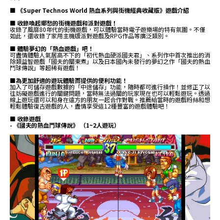
■ 《Super Technos World 熱血系列與街機經典收藏版》遊戲介紹
■ 收錄喚起鄉愁的街機遊戲和派對遊戲！
收錄了風靡80年代的街機遊戲，可以體驗當時電子遊樂場的特有氛圍。不僅
如此，還收錄了家用主機版派對遊戲及RPG作品等廣泛類別。
■ 體驗夢幻的「熱血遊戲」吧！
可盡情體驗人氣居高不下的「初代熱血硬派國夫君」、系列作中首次推出的消
除類益智遊戲「國夫的關東煮」以及日本國內未發行的夢幻之作「國夫的熱血
鬥球傳說」等超稀有遊戲！
■為更加舒適的遊玩體驗而提供的便利功能！
加入了可儲存遊戲數據的「中途儲存」功能，隨時都可進行操作！並修正了以
往妨礙遊戲進行的關鍵問題，當時無法過關的玩家現在也可以輕鬆遊玩。透過
線上遊玩還可以和身在遠方的朋友一起合作對戰。推薦給當時的遊戲粉絲和想
輕鬆體驗復古遊戲的人，盡情享受這12種豐富的遊戲體驗吧！
■ 收錄遊戲
- 《國夫的熱血鬥球傳說》 （1~2人遊玩）