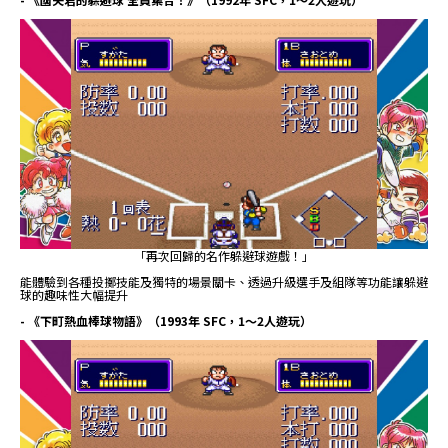
「再次回歸的名作躲避球遊戲！」
能體驗到各種投擲技能及獨特的場景關卡、透過升級選手及組隊等功能讓躲避
球的趣味性大幅提升
- 《下町熱血棒球物語》（1993年 SFC，1～2人遊玩）