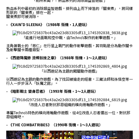
「前所未聞？！熱血系列的消除類益智遊戲 」
熱血系列中最初的消除類益智遊戲，排列由上而下掉落的「關東煮」，將同樣
形狀的「關東煮」排在一起，
關東煮即可被消除。
- 《XAIN'D SLEENA》（1986年 街機，1人遊玩）
「能進行地面戰和空中戰，由Technōs製作的射擊遊戲。」
主角兼戰士的「慈仁」在行星上戰鬥的動作射擊遊戲，其特點是分為動作關卡
及射擊關卡兩種類型。
- 《西遊降魔錄 流棒妖技之章》（1988年 街機，1～2人遊玩）
「以西遊記為主題的闖關動作遊戲」
以西遊記為主題的動作遊戲，為了找回被搶走的經書，三藏法師和孫悟空等一
行人一步步深入「妖魔之館」。
- 《暗影戰士 變身忍者》（1993年 街機，1～2人遊玩）
「改造人忍者對抗邪惡組織的橫向捲軸動作遊戲。」
專屬Technōs特色的橫向捲軸動作遊戲．從4位改造人忍者選出一位，對抗邪
惡組織吧。
- 《THE COMBATRIBES》（1990年 街機，1～3人遊玩）