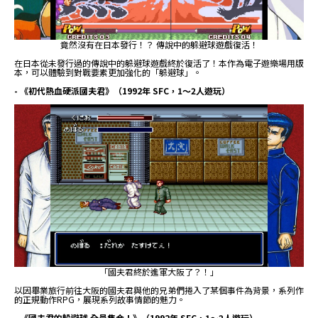
竟然沒有在日本發行！？ 傳說中的躲避球遊戲復活！
在日本從未發行過的傳說中的躲避球遊戲終於復活了！本作為電子遊樂場用版
本，可以體驗到對戰要素更加強化的「躲避球」。
- 《初代熱血硬派國夫君》（1992年 SFC，1～2人遊玩）
「國夫君終於進軍大阪了？！」
以因畢業旅行前往大阪的國夫君與他的兄弟們捲入了某個事件為背景，系列作
的正規動作RPG，展現系列故事情節的魅力。
- 《國夫君的躲避球 全員集合！》（1992年 SFC，1～2人遊玩）