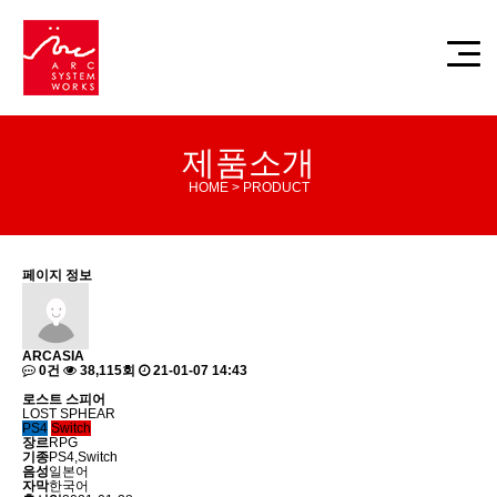
제품소개
HOME > PRODUCT
페이지 정보
ARCASIA
0건
38,115회
21-01-07 14:43
로스트 스피어
LOST SPHEAR
PS4
Switch
장르
RPG
기종
PS4,Switch
음성
일본어
자막
한국어