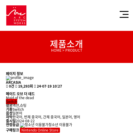
제품소개
HOME > PRODUCT
페이지 정보
ARCASIA
0건
19,293회
24-07-19 10:27
메이드 오브 더 데드
Maid of the dead
Switch
장르
액션,슈팅
기종
Switch
음성
일본어
자막
한국어, 번체 중국어, 간체 중국어, 일본어, 영어
출시일
2024-08-22
연령등급
청소년 이용불가
구매링크
Nintendo Online Store