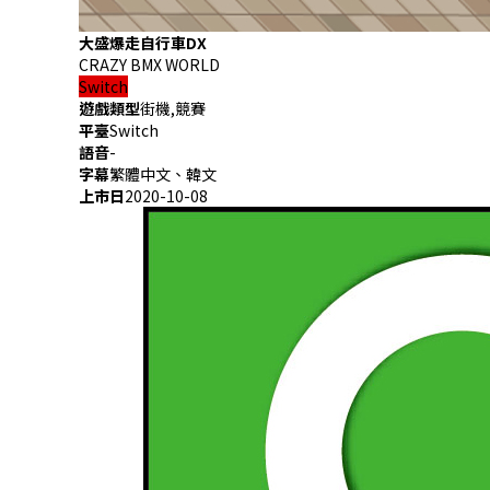
大盛爆走自行車DX
CRAZY BMX WORLD
Switch
遊戲類型
街機,競賽
平臺
Switch
語音
-
字幕
繁體中文、韓文
上市日
2020-10-08