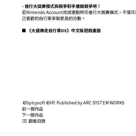
- 進行大獎賽模式與競爭對手展開競爭吧！
若Nintendo Account完成連動時可進行大獎賽模
己喜歡的自行車爭取更高的分數。
■ 《大盛爆走自行車DX》中文版遊戲畫面
©Spicysoft ©HY. Published by ARC SYSTEM WORKS
前一個作品
下一個作品
觀看目錄