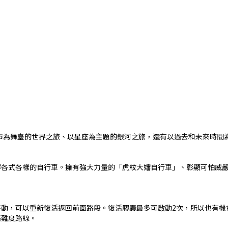
市為舞臺的世界之旅、以星座為主題的銀河之旅，還有以過去和未來時間為
得各式各樣的自行車。擁有強大力量的「虎紋大嬸自行車」、彰顯可怕威
啓動，可以重新復活返回前面路段。復活膠囊最多可啟動2次，所以也有機
高難度路線。