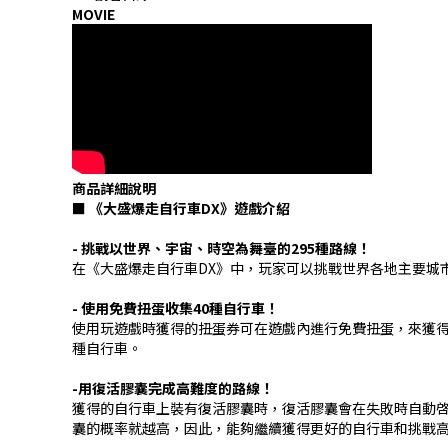
MOVIE
商品詳細說明
■ 《大盛爆走自行車DX》遊戲介紹
- 挑戰以世界、宇宙、時空為舞臺的295種路線！
在《大盛爆走自行車DX》中，玩家可以挑戰世界各地主要城
- 使用免費扭蛋收集40種自行車！
使用玩遊戲時獲得的扭蛋券可在遊戲內進行免費扭蛋，來獲
種自行車。
-用復活膠囊完成高難度的路線！
獲得的自行車上裝有復活膠囊時，復活膠囊會在失敗時自動
囊的概率就越高，因此，能夠繼續獲得更好的自行車和挑戰