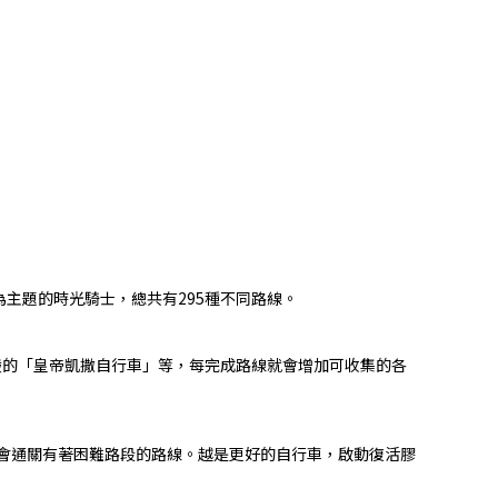
主題的時光騎士，總共有295種不同路線。
嚴的「皇帝凱撒自行車」等，每完成路線就會增加可收集的各
會通關有著困難路段的路線。越是更好的自行車，啟動復活膠