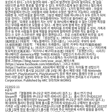
포인트가 된다.- 3가지 발견의 테마 – 필드의 발견막힌 길이라 할지라도, 한 걸음
내딛으면 숨겨진 통로를 ‘발견’할 수 있다. 부자연스럽게 놓인 물건이나 필드에서
찾을 수 있는 위화감 등 퍼즐 요소도 준비되어 있다.- 3가지 발견의 테마 – 마을의
발견마을에서 만나는 사람들의 대화 속에서 수많은 ‘발견’이 가능하다. 사람들과
대화한 후, 이전 마을로 돌아가면, 그동안 해왔던 대화 하나하나가 모두 힌트가 되어
있을 것이다.- 다양한 모험의 무대플레이어는 ‘자연으로 둘러싸인 숲’, ‘얼어붙을
듯한 설원’, ‘모래로 소용돌이 치는 사막’ 등 RPG에서 빼놓을 수 없는 다양한 특징을
지닌 무대를 배경으로 모험할 수 있다.- 세 명이 모여 함께 하는 로컬 멀티
플레이최대 세 명이 한자리에 모여 각 캐릭터를 조작해 함께 모험할 수 있어, 가족과
친구 등 주위 사람들과 함께 역할을 분담하며 협력하면 강력한 적도 물리칠 수
있다.※ 모든 스크린샷은 개발 중인 화면입니다.- 주요 스태프세계관 비주얼: 유키
노부테루(結城信輝) (대표작: 『성검전설 3』)캐릭터 디자인: 카자마 라이타
(風間雷太) (대표작: 『제노블레이드 크로니클스』)시나리오: 쿠보타 유라
(久保田悠羅) (대표작: 『옥토패스 트래블러』)음악: 키쿠타 히로키(菊田裕樹)
(대표작: 『성검전설 3』)트리거 디자인: 니시다 아츠코(にしだあつこ)／키타카제
토모히로(北風友裕)／미즈타니 메구미(水谷恵) (대표작: 『포켓몬스터』 시리즈)
애니메이션: domerica개발: THREE RINGS「성탑신기 트리니티 트리거」
한국어판에 대한 자세한 정보는 아크시스템웍스 아시아지점 홈페이지 및 공식
블로그(https://blog.naver.com/asw_asia), 페이스북
(https://www.facebook.com/ASWASIA/), 그리고 트위터
(https://twitter.com/ASW_ASIA)에서 확인할 수 있다. 타이틀 명 성탑신기
트리니티 트리거 출시일 2023년 1월 19일 (목) 출시 예정 대응 기종 Nintendo
Switch™, PlayStation®4, PlayStation®5 장르 액션 RPG 플레이 인원 1~3명
언어 사양 음성: 일본어 자막: 한국어, 번체 중국어, 일본어 권리표기 © FURYU
Corporation. Published by ARC SYSTEM WORKS
22
2022.11
#공지
Steam판 「열혈경파 쿠니오군 외전 리버시티 걸즈 2」 출시 연기 안내
Steam판 「열혈경파 쿠니오군 외전 리버시티 걸즈 2」 출시 연기 안내2022년
12월 1일 출시 예정이었던 Steam판 「열혈경파 쿠니오군 외전 리버시티 걸즈 2」
에 대하여,퀄리티 향상을 위해 출시를 연기하게 되었습니다.구체적인 출시일은
가까운 시일 내에 다시 안내드리겠습니다.다른 플랫폼에 대해서는 예정대로 2022년
12월 1일에 정상 출시됩니다.출시를 기다려 주신 여러분께 사죄의 말씀을 올리며,