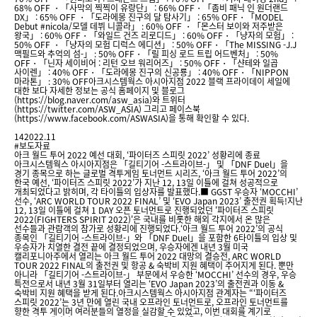
68% OFF ・「사막의 찍찍이 유랑단」 : 66% OFF・「좀비 패닉 인 원더랜드
DX」 : 65% OFF ・「도라에몽 진구의 달 탐사기」 : 65% OFF・「MODEL
Debut #nicola/모델 데뷔 니콜라」 : 60% OFF ・「몬스터 보이와 저주받은
왕국」 : 60% OFF・「와일드 건즈 리로디드」 : 60% OFF・「냥자의 모험」 :
50% OFF ・「냥자의 모험 디럭스 에디션」 : 50% OFF・「The MISSING -J.J
맥필드와 추억의 섬-」 : 50% OFF・「릴 피싱 로드 트립 어드벤처」 : 50%
OFF・「닌자 세이비어 : 리턴 오브 워리어즈」 : 50% OFF・「샨테와 일곱
사이렌」 : 40% OFF・「도라에몽 진구의 신공룡」 : 40% OFF・「NIPPON
마라톤」 : 30% OFF아크시스템웍스 아시아지점 2022 블랙 프라이데이 세일에
대한 보다 자세한 정보는 공식 홈페이지 및 블로그
(https://blog.naver.com/asw_asia)와 트위터
(https://twitter.com/ASW_ASIA) 그리고 페이스북
(https://www.facebook.com/ASWASIA)을 통해 확인할 수 있다.
14
2022.11
#보도자료
아크 월드 투어 2022 예선 대회, ‘파이터즈 스피릿 2022’ 성황리에 종료
아크시스템웍스 아시아지점은 「길티기어 -스트라이브-」 및 「DNF Duel」을
경기 종목으로 하는 글로벌 격투게임 토너먼트 시리즈, ‘아크 월드 투어 2022’의
한국 예선, ‘파이터즈 스피릿 2022’가 지난 12, 13일 이틀에 걸쳐 성공적으로
개최되었다고 밝히며, 각 타이틀의 입상자를 발표했다.■ GGST 우승자 ‘MOCCHI’
선수, ‘ARC WORLD TOUR 2022 FINAL’ 및 ‘EVO Japan 2023’ 출전권 획득!지난
12, 13일 이틀에 걸쳐 1 DAY 오픈 토너먼트로 진행되었던 '파이터즈 스피릿
2022(FIGHTERS SPIRIT 2022)'은 국내를 비롯한 해외 각지에서 온 많은
선수들과 관람객의 참가로 성황리에 진행되었다.‘아크 월드 투어 2022’의 공식
종목인 「길티기어 -스트라이브-」와 「DNF Duel」을 포함한 6타이틀의 입상 및
우승자가 치열한 결전 끝에 결정되었으며, 우승자에겐 내년 3월 미국
캘리포니아주에서 열리는 아크 월드 투어 2022 대망의 결승전, ARC WORLD
TOUR 2022 FINAL의 출전권 및 항공 & 숙박비 지원 혜택이 주어지게 된다. 뿐만
아니라 「길티기어 -스트라이브-」 부문에서 우승한 ‘MOCCHI’ 선수의 경우, 우승
특전으로서 내년 3월 31일부터 열리는 ‘EVO Japan 2023’의 출전권과 이동 &
숙박비 지원 혜택을 받게 된다.아크시스템웍스 아시아지점 관계자는 “‘파이터즈
스피릿 2022’는 3년 만에 열린 국내 오프라인 토너먼트로, 오프라인 토너먼트를
향한 격투 게이머 여러분들의 열정을 실감할 수 있었고, 이번 대회를 계기로