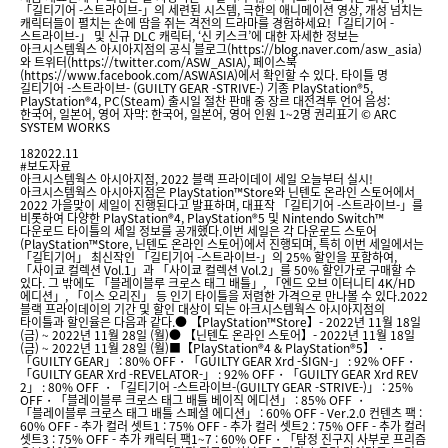
「길티기어 -스트라이브-」의 세련된 시스템, 극한의 애니메이션 영상, 개성 넘치는
캐릭터들이 펼치는 손에 땀을 쥐는 격전의 드라마를 경험하세요!「길티기어 -
스트라이브-」 및 신규 DLC 캐릭터, ‘신 키스크’에 대한 자세한 정보는
아크시스템웍스 아시아지점의 공식 블로그(https://blog.naver.com/asw_asia)
와 트위터(https://twitter.com/ASW_ASIA), 페이스북
(https://www.facebook.com/ASWASIA)에서 확인할 수 있다. 타이틀 명
길티기어 -스트라이브- (GUILTY GEAR -STRIVE-) 기종 PlayStation®5,
PlayStation®4, PC(Steam) 출시일 절찬 판매 중 장르 대전격투 언어 음성:
한국어, 일본어, 영어 자막: 한국어, 일본어, 영어 인원 1~2명 권리표기 © ARC
SYSTEM WORKS
18
2022.11
#보도자료
아크시스템웍스 아시아지점, 2022 블랙 프라이데이 세일 오늘부터 실시!
아크시스템웍스 아시아지점은 PlayStation™Store와 닌텐도 온라인 스토어에서
2022 가을맞이 세일이 진행된다고 발표하며, 대표작 「길티기어 -스트라이브-」를
비롯하여 다양한 PlayStation®4, PlayStation®5 및 Nintendo Switch™
다운로드 타이틀의 세일 정보를 공개했다.이번 세일은 각 다운로드 스토어
(PlayStation™Store, 닌텐도 온라인 스토어)에서 진행되며, 특히 이번 세일에서는
「길티기어」 최신작인 「길티기어 -스트라이브-」의 25% 할인을 포함하여,
「사이쿄 컬렉션 Vol.1」과 「사이쿄 컬렉션 Vol.2」를 50% 할인가로 구매할 수
있다. 그 밖에도 「블레이블루 크로스 태그 배틀」, 「엔드 오브 이터니티 4K/HD
에디션」, 「이스 오리진」 등 인기 타이틀을 저렴한 가격으로 만나볼 수 있다.2022
블랙 프라이데이의 기간 및 할인 대상이 되는 아크시스템웍스 아시아지점의
타이틀과 할인율은 다음과 같다.● 【PlayStation™Store】- 2022년 11월 18일
(금) ~ 2022년 11월 28일 (월)● 【닌텐도 온라인 스토어】- 2022년 11월 18일
(금) ~ 2022년 11월 28일 (월)■【PlayStation®4 & PlayStation®5】・
「GUILTY GEAR」 : 80% OFF・「GUILTY GEAR Xrd -SIGN-」 : 92% OFF・
「GUILTY GEAR Xrd -REVELATOR-」 : 92% OFF・「GUILTY GEAR Xrd REV
2」 : 80% OFF ・「길티기어 -스트라이브-(GUILTY GEAR -STRIVE-)」 : 25%
OFF・「블레이블루 크로스 태그 배틀 베이직 에디션」 : 85% OFF ・
「블레이블루 크로스 태그 배틀 스페셜 에디션」 : 60% OFF - Ver.2.0 컨텐츠 팩 :
60% OFF - 추가 컬러 셋트1 : 75% OFF - 추가 컬러 셋트2 : 75% OFF - 추가 컬러
셋트3 : 75% OFF - 추가 캐릭터 팩1~7 : 60% OFF・「탐정 진구지 사부로 프리즘