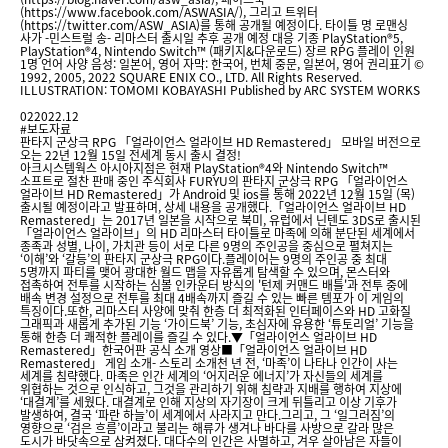
(https://www.facebook.com/ASWASIA/), 그리고 트위터
(https://twitter.com/ASW_ASIA)를 통해 공개될 예정이다. 타이틀 명 로맨싱
사가 -민스트럴 송- 리마스터 출시일 추후 공개 예정 대응 기종 PlayStation®5,
PlayStation®4, Nintendo Switch™ (패키지&다운로드) 장르 RPG 플레이 인원
1명 언어 사양 음성: 일본어, 영어 자막: 한국어, 번체 중문, 일본어, 영어 권리표기 ©
1992, 2005, 2022 SQUARE ENIX CO., LTD. All Rights Reserved.
ILLUSTRATION: TOMOMI KOBAYASHI Published by ARC SYSTEM WORKS
02
2022.12
#보도자료
판타지 군상극 RPG 「얼라이언스 얼라이브 HD Remastered」 모바일 버전으로
오는 22년 12월 15일 전세계 동시 출시 결정!
아크시스템웍스 아시아지점은 현재 PlayStation®4와 Nintendo Switch™
소프트로 절찬 판매 중인 주식회사 FURYU의 판타지 군상극 RPG 「얼라이언스
얼라이브 HD Remastered」가 Android 및 ios를 통해 2022년 12월 15일 (목)
출시될 예정이라고 발표하며, 상세 내용을 공개했다.「얼라이언스 얼라이브 HD
Remastered」는 2017년 일본을 시작으로 북미, 유럽에서 닌텐도 3DS로 출시된
「얼라이언스 얼라이브」의 HD 리마스터 타이틀로 마족에 의해 분단된 세계에서
종족과 성별, 나이, 가치관 등이 서로 다른 9명의 주인공을 중심으로 펼쳐지는
‘이해’와 ‘갈등’의 판타지 군상극 RPG이다.플레이어는 9명의 주인공 중 최대
5명까지 파티를 맺어 광대한 월드 맵을 자유롭게 탐색할 수 있으며, 몬스터와
접촉하여 전투를 시작하는 심볼 인카운터 방식의 '턴제 커맨드 배틀'과 전투 중에
배속 변경 설정으로 전투를 최대 4배속까지 즐길 수 있는 빠른 템포가 이 게임의
특징이다.또한, 리마스터 사양에 맞춰 한층 더 최적화된 인터페이스와 HD 고화질
그래픽과 새롭게 추가된 기능 ‘가이드북’ 기능, 초심자에 유용한 ‘튜토리얼’ 기능을
통해 한층 더 쾌적한 플레이를 즐길 수 있다.▼「얼라이언스 얼라이브 HD
Remastered」한국어판 공식 소개 영상■「얼라이언스 얼라이브 HD
Remastered」 게임 소개- 스토리 소개천 년 전, ‘마족’이 나타나 인간이 사는
세계를 침략했다. 마족은 인간 세계의 ‘어지러운 에너지’가 자신들의 세계를
위협하는 것으로 인식하고, 그것을 관리하기 위해 침략과 지배를 행하여 지상에
‘대결계’를 세웠다. 대결계로 인해 지상의 자기장이 크게 뒤틀리고 이상 기후가
발생하여, 결국 ‘파란 하늘’이 세계에서 사라지고 만다.그리고, 그 ‘일그러짐’의
영향으로 ‘검은 흐름’이라고 불리는 해류가 생겨나 바다를 사방으로 갈라 많은
도시가 바닷속으로 삼켜졌다. 대다수의 인간은 사멸하고, 겨우 살아남은 자들이