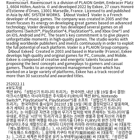
Ravenscourt. Ravenscourt is a division of PLAION GmbH, Embracer Platz
1, 6604 Höfen, Austria. © and developed 2022 by Exkee, 27 cours Honoré
d'Estienne d'Orves, 13001 Marseille, France. Licensed to and published
in Asia by ARC SYSTEM WORKS. 【About Voxler】Voxler is a French
developer of music games. The company was created in 2005 and the
team focuses its energy on developing great games based on advanced
technology. Voxler develops or has developed several games on all
platforms (Switch™, PlayStation®4, PlayStation®5, and Xbox One®) and
on iOS, Android and PC. The team's key commitment is to give players
unforgettable moments in high-quality games. The studio works with
leading worldwide publishers and invests continuously in order to exploit
the full potential of each platform. Voxler is a PLAION Group company.
【About Exkee】Created in 2003 and based in Marseille (France), Exkee
develops high quality and original games for PC, Console, and Mobile.
Exkee is composed of creative and energetic talents focused on
proposing the best concepts and gameplays to gamers and casual
gamers. Thanks to an experienced management team which has
worked on a large variety of platforms, Exkee has a track record of
more than 30 successful and awarded titles.
25
2022.11
#보도자료
액션 RPG 「성탑신기 트리니티 트리거」 한국어판, 내년 1월 19일 출시 결정!
아크시스템웍스 아시아지점은 주식회사 FURYU의 액션 RPG, Nintendo
Switch™, PlayStation®4, PlayStation®5용 소프트 「성탑신기 트리니티
트리거」 한국어판의 출시일이 2023년 1월 19일 (목)로 결정되었다고 발표하며,
추가 캐릭터 소개 및 한국어 게임 스크린샷을 공개했다.「성탑신기 트리니티
트리거」는 아름다운 자연과 신들의 무기가 탑처럼 박혀 존재하는 '트리니티아'를
무대로, 주인공 ‘시안’이 ‘트리거’라고 불리는 신비한 생물과 함께 자신의 가혹한
운명을 바꾸기 위한 여행을 떠나는 이야기를 다루는 FURYU의 완전 신작 액션
RPG이다.주요 개발진으로, 캐릭터 디자인에 카자마 라이타(風間雷太) 씨 (대표작:
『제노블레이드 크로니클스』), 시나리오에 쿠보타 유라(久保田悠羅) 씨 (대표작:
『옥토패스 트래블러』), 음악에 키쿠타 히로키(菊田裕樹) 씨 (대표작: 『성검전설
3』), 그리고 세계관 비주얼로 유키 노부테루(結城信輝) 씨 (대표작: 『성검전설