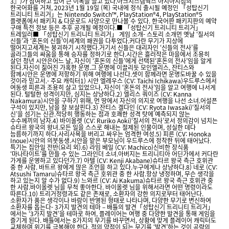
3』)가 참여하고 있어 큰 이목을 끌고 있다.아크시스템웍스 아시아지점의
한국어화를 거쳐, 2023년 1월 19일 (목) 국내에 정식 출시될 예정인 「성탑신기
트리니티 트리거」는 Nintendo Switch™, PlayStation®4, PlayStation®5
플랫폼에서 패키지 & 다운로드 사양으로 만나볼 수 있다. 한국어판 패키지판의 예약
구매 특전 정보 등은 추후 공개될 예정이다.■ 「성탑신기 트리니티 트리거」
트레일러■ 「성탑신기 트리니티 트리거」 게임 소개- 스토리 소개먼 옛날 ‘질서의
신들’과 ‘혼돈의 신들’이세계의 패권을 다투었다.커다란 무기가 지상에
떨어지고세계는 붕괴하기 시작했다.거기서 신들은 대리자인 ‘신들의 전사’를
골라그들의 싸움을 통해 승자를 정하기로 한다.시간은 흘러작은 마을에서 조용히
살던 청년 시안은어느 날, 자신이 ‘혼돈의 신들’에게 선택된‘혼돈의 전사’임을 알게
된다.자신이 짊어진 가혹한 운명.그 운명에 이끌리듯 모인엘리스, 잔티스와
함께시안은 운명에 저항하기 위해 여행에 나선다.셋이 함께라면 운명도바꿀 수 있을
것이라 믿고서.- 주요 캐릭터1) 시안 엘레우스 (CV: Taichi Ichikawa)우드루스에서
여동생 피른과 조용히 살고 있었으나, 자신이 ‘혼돈의 전사’임을 알고 여행에 나서게
된다. 털털한 성격이지만, 심지는 상냥하다.2) 엘리스 쿼이즈 (CV: Kanna
Nakamura)시안을 구하기 위해, 먼 땅에서 자신의 의지로 여행을 나선 소녀.어설픈
구석이 있지만, 남을 잘 보살핀다.3) 잔티스 겔다인 (CV: Ryota Iwasaki)‘질서의
신’을 섬기는 신관.적당히 행동하는 점과 호쾌한 성격 탓에 예측되지 않는
수수께끼의 남자.4) 바이올렛 (CV: Ruriko Aoki)‘질서의 전사’로서 정의감이 넘치는
슈타르 왕국의 왕녀.모든 일을 스스로 해내는 절제된 인물이며, 성실한 데다
늠름하기까지 하다.사리사욕을 버리고 싸우는 엄격한 여성.5) 피른 (CV: Honoka
Inoue)시안의 의붓동생.시안을 맡은 부모님이 우드루스에 정착한 뒤에 태어났다.
특기는 집안일 전반(요리 외).6) 라임 베일 (CV: Machico)신비한 장식품
‘마나타이트’를 만들 수 있는 그라인더 소녀.아버지는 트리니티아 어딘가에서 커다란
가게를 운영하고 있다던가.7) 아텔 (CV: Kenji Akabane)슈타르 왕국 측근 호위관
중 한 사람. 바트르 왕에게 많은 조언을 하고 있다.누구에게나 상냥하다.8) 네로 (CV:
Atsushi Tamaru)슈타르 왕국 측근 호위관 중 한 사람.항상 냉정하며, 무슨 생각을
하고 있는지 알 수가 없다.9) 느와르 (CV: Ai Kakuma)슈타르 왕국 측근 호위관 중
한 사람.바이올렛 님을 무척 좋아한다. 바이올렛 님을 위해서라면 어떤 명령이라도
따른다.10) 트리거정령과도 같은 존재로, 소환자의 강한 의지로부터 태어난다.
소환자가 품은 생각이나 바람이 반영된 형태로 나타나며, 다양한 무기로 변신하여
소환자를 돕는다- 3가지 발견의 테마 – 배틀의 발견「성탑신기 트리니티 트리거」
에서는 ‘3가지 발견’을 테마로 하여, 플레이어는 여행 중 다양한 발견을 통해 게임을
즐기게 된다. 배틀에서는 8가지의 무기를 바꾸면서, 상황에 맞게 플레이어 캐릭터도
교체하며 위기를 극복해야 한다. 적의 약점이 되는 무기를 ‘발견’하는 것이 공략의