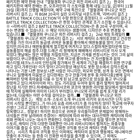
패키지판 예약 판매 안내​「열혈경파 쿠니오군 외전 리버시티 걸즈 2」 한국어
패키지판의 예약 판매는 온, 오프라인의 각 스토어를 통해 내일 (11일, 금)부터 11월
29일 (화)까지 진행될 예정이며, 예약 구매 특전으로 「열혈경파 쿠니오군 외전
리버시티 걸즈 2」의 BGM 20곡이 실린 오리지널 사운드트랙, ‘리버시티 걸즈 2
BATTLE TRACK COLLECTION’이 수량 한정으로 증정된다. ※ <리버시티 걸즈 2
BATTLE TRACK COLLECTION>은 한정 수량인 관계로 조기 소진될 수 있습니다.
※ <리버시티 걸즈 2 BATTLE TRACK COLLECTION>은 총 20곡 구성이며, 곡
수는 변경될 수 있습니다. ※ 해당 이미지는 샘플이며, 디자인은 추후 변경될 수
있습니다.■ 「열혈경파 쿠니오군 외전 리버시티 걸즈 2」 2nd 게임 트레일러 ■
「열혈경파 쿠니오군 외전 리버시티 걸즈 2」 서브 캐릭터 소개미호코밝고 건강한
성격을 가진 미사코의 동급생.귀여운 동물을 좋아해서 애완동물을 많이 기르고
있지만,미사코나 애완동물에게 껄끄럽게 여겨지고 있다.스컬마게돈업타운에 있는
골동품점의 해골 점주.더블 드래곤 리 형제에게 패배해서 리버시티로 이사 오게
되었다.옛날에는 많은 악행을 저질렀지만, 지금은 가게를 번창시키는 것이 그의 삶의
보람이다.쿠니코행동력이 넘치는 갸루 여고생.좋아하는 건 자선활동과 음악
페스티벌.테크노스사의 인턴십에 참가해서 전 세계의 기근을 해결하기 위한 연구를
하고 있다.갸루인데? 이거 맞아?고다이항상 예상치도 못한 장소에서 갑작스럽게
나타나는 기분 나쁜 정보상.나쁜 사람은 아니지만, 외모와 언행, 성격 등 모든 면에서
쿠니오 일행에게 미움받고 있다현재는 친구 만들기에 분투 중.야마다중2병에 깊이
빠져버린 탓에 흑마술을 다룰 수 있게 된 남고생.실연으로 앙심을 품고 쿠니오를
원망하고 있다.여자아이와 어느 정도 거리감을 두어야 할지 몰라 멀찍이 떨어져서
장난을 치기만 한다.하세베&마미미사코와 쿄코의 영원한 라이벌.빌딩에서 떨어졌을
때 착지에 실패하여 마미의 다리가 부러졌다.쿠니오와 리키를 쉽게 포기할 리가
없는데, 다음에는 어떤 수작을 걸어오는 걸까...■ 「열혈경파 쿠니오군 외전
리버시티 걸즈 2」 게임 소개​​- 스토리 소개 쿠니오와 리키의 유괴사건은 단지 모든
것의 시작일 뿐이었다...가 아니라 요즘 리버시티가 좀 이상하지 않아? 학교에 야쿠자
선생!? 그리고 갑자기 퇴학!? 게다가 사부코의 아버지인 산와회 보스 '사부'가
탈옥했다고... 정말로? 하지만 최강으로 귀여운 우리들이라면 문제없어! 방해하는
녀석들은 전부 날려버려 주겠어!!- 캐릭터에 따라 바뀌는 대사선택한 캐릭터에 따라
회화 씬에서 나오는 대사가 변화한다. 마음에 드는 캐릭터로 팀을 맺으면 본작의
스토리, 캐릭터 간의 다양한 대화뿐만 아니라 리버시티에서 펼쳐지는 좌충우돌
이야기를 즐길 수 있다.- 한층 더 진화한 코믹풍 컷신과 캐릭터 연출「리버시티
걸즈」 시리즈 특유의 코믹풍 컷신 이외에도 캐릭터의 표정과 행동에도 애니메이션
연출이 추가되는 등 한층 더 진화한 비주얼을 즐겨볼 수 있으며, 그 외에도
스마트폰과 SNS를 테마로 제작된 「리버시티 걸즈」 만의 팝 비주얼 게임 UI도