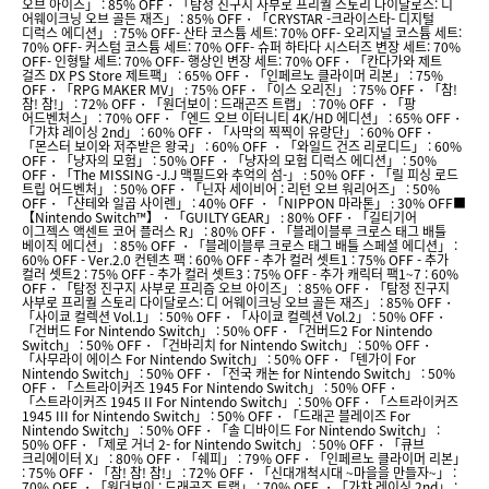
오브 아이즈」 : 85% OFF・「탐정 진구지 사부로 프리퀄 스토리 다이달로스: 디
어웨이크닝 오브 골든 재즈」 : 85% OFF・「CRYSTAR -크라이스타- 디지털
디럭스 에디션」 : 75% OFF- 산타 코스튬 세트: 70% OFF- 오리지널 코스튬 세트:
70% OFF- 커스텀 코스튬 세트: 70% OFF- 슈퍼 하타다 시스터즈 변장 세트: 70%
OFF- 인형탈 세트: 70% OFF- 행상인 변장 세트: 70% OFF・「칸다가와 제트
걸즈 DX PS Store 제트팩」 : 65% OFF・「인페르노 클라이머 리본」 : 75%
OFF・「RPG MAKER MV」 : 75% OFF・「이스 오리진」 : 75% OFF・「참!
참! 참!」 : 72% OFF・「원더보이 : 드래곤즈 트랩」 : 70% OFF ・「팡
어드벤처스」 : 70% OFF・「엔드 오브 이터니티 4K/HD 에디션」 : 65% OFF・
「가챠 레이싱 2nd」 : 60% OFF・「사막의 찍찍이 유랑단」 : 60% OFF・
「몬스터 보이와 저주받은 왕국」 : 60% OFF ・「와일드 건즈 리로디드」 : 60%
OFF・「냥자의 모험」 : 50% OFF ・「냥자의 모험 디럭스 에디션」 : 50%
OFF・「The MISSING -J.J 맥필드와 추억의 섬-」 : 50% OFF・「릴 피싱 로드
트립 어드벤처」 : 50% OFF・「닌자 세이비어 : 리턴 오브 워리어즈」 : 50%
OFF・「샨테와 일곱 사이렌」 : 40% OFF ・「NIPPON 마라톤」 : 30% OFF■
【Nintendo Switch™】・「GUILTY GEAR」 : 80% OFF・「길티기어
이그젝스 액센트 코어 플러스 R」 : 80% OFF・「블레이블루 크로스 태그 배틀
베이직 에디션」 : 85% OFF ・「블레이블루 크로스 태그 배틀 스페셜 에디션」 :
60% OFF - Ver.2.0 컨텐츠 팩 : 60% OFF - 추가 컬러 셋트1 : 75% OFF - 추가
컬러 셋트2 : 75% OFF - 추가 컬러 셋트3 : 75% OFF - 추가 캐릭터 팩1~7 : 60%
OFF・「탐정 진구지 사부로 프리즘 오브 아이즈」 : 85% OFF・「탐정 진구지
사부로 프리퀄 스토리 다이달로스: 디 어웨이크닝 오브 골든 재즈」 : 85% OFF・
「사이쿄 컬렉션 Vol.1」 : 50% OFF・「사이쿄 컬렉션 Vol.2」 : 50% OFF・
「건버드 For Nintendo Switch」 : 50% OFF・「건버드2 For Nintendo
Switch」 : 50% OFF・「건바리치 for Nintendo Switch」 : 50% OFF・
「사무라이 에이스 For Nintendo Switch」 : 50% OFF・「텐가이 For
Nintendo Switch」 : 50% OFF・「전국 캐논 for Nintendo Switch」 : 50%
OFF・「스트라이커즈 1945 For Nintendo Switch」 : 50% OFF・
「스트라이커즈 1945 II For Nintendo Switch」 : 50% OFF・「스트라이커즈
1945 III for Nintendo Switch」 : 50% OFF・「드래곤 블레이즈 For
Nintendo Switch」 : 50% OFF・「솔 디바이드 For Nintendo Switch」 :
50% OFF・「제로 거너 2- for Nintendo Switch」 : 50% OFF・「큐브
크리에이터 X」 : 80% OFF・「쉐피」 : 79% OFF・「인페르노 클라이머 리본」
: 75% OFF・「참! 참! 참!」 : 72% OFF・「신대개척시대 ~마을을 만들자~」 :
70% OFF ・「원더보이 : 드래곤즈 트랩」 : 70% OFF ・「가챠 레이싱 2nd」 :