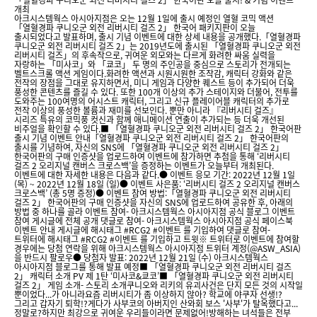
개최
아크시스템웍스 아시아지점은 오는 12월 1일에 출시 예정인 열혈 코믹 액션
「열혈경파 쿠니오군 외전 리버시티 걸즈 2」 한국어 패키지판이 오늘
출시되었다고 발표하며, 출시 기념 이벤트에 대한 상세 내용을 공개했다.「열혈경파
쿠니오군 외전 리버시티 걸즈 2」는 2019년도에 출시된 「열혈경파 쿠니오군 외전
리버시티 걸즈」의 후속작으로, 귀여운 외모와는 다르게 화려한 싸움 실력을
자랑하는 「미사코」와 「쿄코」 두 명의 주인공을 중심으로 스토리가 전개되는
벨트스크롤 액션 게임이다.화려한 액션과 시원시원한 조작감, 캐릭터 강화와 같은
전작의 장점을 그대로 유지하면서, 미니 게임과 다양한 퀘스트 등이 추가되어 더욱
풍성한 콘텐츠를 즐길 수 있다. 또한 100개 이상의 추가 스테이지와 더불어, 전투를
도와주는 100여명의 어시스트 캐릭터, 그리고 신규 플레이어블 캐릭터의 추가로
전작 이상의 풍성한 볼륨과 재미를 선보인다. 뿐만 아니라 『리버시티 걸즈』
시리즈 특유의 코믹풍 컷신과 함께 애니메이션 연출이 추가되는 등 더욱 개선된
비주얼을 확인할 수 있다.■ 「열혈경파 쿠니오군 외전 리버시티 걸즈 2」 한국어판
출시 기념 이벤트 안내「열혈경파 쿠니오군 외전 리버시티 걸즈 2」 한국어판의
출시를 기념하여, 자신의 SNS에 「열혈경파 쿠니오군 외전 리버시티 걸즈 2」
한국어판의 구매 인증샷을 업로드하여 이벤트에 참가하면 추첨을 통해 ‘리버시티
걸즈 2 오리지널 캔버스 크로스백’을 증정하는 이벤트가 오늘부터 개최된다.
이벤트에 대한 자세한 내용은 다음과 같다.● 이벤트 응모 기간: 2022년 12월 1일
(목) ~ 2022년 12월 18일 (일)● 이벤트 사은품: ‘리버시티 걸즈 2 오리지널 캔버스
크로스백’ (총 5명 증정)● 이벤트 참여 방법:「열혈경파 쿠니오군 외전 리버시티
걸즈 2」 한국어판의 구매 인증샷을 자신의 SNS에 업로드하여 공유한 후, 아래의
방법 중 하나를 골라 이벤트 참여- 아크시스템웍스 아시아지점 공식 블로그 이벤트
참여 게시글에 전체 공개 댓글로 참여- 아크시스템웍스 아시아지점 공식 페이스북
이벤트 안내 게시글에 해시태그 #RCG2 #이벤트 를 기입하여 댓글로 참여-
트위터에 해시태그 #RCG2 #이벤트 를 기입하고 트윗※ 트위터로 이벤트에 참여할
경우에는 당첨 연락을 위해 아크시스템웍스 아시아지점 트위터 계정(@ASW_ASIA)
을 반드시 팔로우● 당첨자 발표: 2022년 12월 21일 (수) 아크시스템웍스
아시아지점 블로그를 통해 발표 예정■ 「열혈경파 쿠니오군 외전 리버시티 걸즈
2」 캐릭터 소개 PV 제 1탄 ‘미사코&쿄코’■ 「열혈경파 쿠니오군 외전 리버시티
걸즈 2」 게임 소개- 스토리 소개쿠니오와 리키의 유괴사건은 단지 모든 것의 시작일
뿐이었다...가 아니라요즘 리버시티가 좀 이상하지 않아? 학교에 야쿠자 선생!?
그리고 갑자기 퇴학!?게다가 사부코의 아버지인 산와회 보스 '사부'가 탈옥했다고...
정말로?하지만 최강으로 귀여운 우리들이라면 문제없어!방해하는 녀석들은 전부