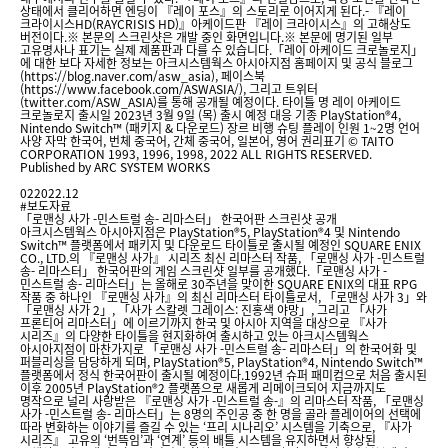
상태에서 클리어하면 엔딩이 『레이 포스』의 스토리로 이어지게 된다.- 『레이
크라이시스HD(RAYCRISIS HD)』아케이드판 『레이 크라이시스』의 고해상도
버전이다.※ 본문의 스크린샷은 개발 중인 화면입니다.※ 본문에 명기된 일부
고유명사나 표기는 실제 제품판과 다를 수 있습니다.「레이 아케이드 크로놀로지」
에 대한 보다 자세한 정보는 아크시스템웍스 아시아지점 홈페이지 및 공식 블로그
(https://blog.naver.com/asw_asia), 페이스북
(https://www.facebook.com/ASWASIA/), 그리고 트위터
(twitter.com/ASW_ASIA)를 통해 공개될 예정이다. 타이틀 명 레이 아케이드
크로놀로지 출시일 2023년 3월 9일 (목) 출시 예정 대응 기종 PlayStation®4,
Nintendo Switch™ (패키지 & 다운로드) 장르 비행 슈팅 플레이 인원 1~2명 언어
사양 자막 한국어, 번체 중국어, 간체 중국어, 일본어, 영어 권리표기 © TAITO
CORPORATION 1993, 1996, 1998, 2022 ALL RIGHTS RESERVED.
Published by ARC SYSTEM WORKS
02
2022.12
#보도자료
「로맨싱 사가 -민스트럴 송- 리마스터」 한국어판 스크린샷 공개
아크시스템웍스 아시아지점은 PlayStation®5, PlayStation®4 및 Nintendo
Switch™ 플랫폼에서 패키지 및 다운로드 타이틀로 출시될 예정인 SQUARE ENIX
CO., LTD.의 『로맨싱 사가』 시리즈 최신 리마스터 작품, 「로맨싱 사가 -민스트럴
송- 리마스터」 한국어판의 게임 스크린샷 일부를 공개했다.「로맨싱 사가 -
민스트럴 송- 리마스터」는 올해로 30주년을 맞이한 SQUARE ENIX의 대표 RPG
작품 중 하나인 『로맨싱 사가』의 최신 리마스터 타이틀로서, 「로맨싱 사가 3」와
「로맨싱 사가 2」, 「사가 스칼렛 그레이스: 진홍색 야망」, 그리고 「사가
프론티어 리마스터」에 이르기까지 한국 및 아시아 지역을 대상으로 『사가
시리즈』의 다양한 타이틀을 현지화하여 출시하고 있는 아크시스템웍스
아시아지점이 마찬가지로 「로맨싱 사가 -민스트럴 송- 리마스터」의 한국어화 및
퍼블리싱을 담당하게 되며, PlayStation®5, PlayStation®4, Nintendo Switch™
플랫폼에서 정식 한국어판이 출시될 예정이다.1992년 슈퍼 패미컴으로 처음 출시된
이후 2005년 PlayStation®2 플랫폼으로 새롭게 리메이크되어 지금까지도
명작으로 널리 사랑받은 『로맨싱 사가 -민스트럴 송-』의 리마스터 작품, 「로맨싱
사가 -민스트럴 송- 리마스터」는 8명의 주인공 중 한 명을 골라 플레이어의 선택에
따라 변화하는 이야기를 즐길 수 있는 ‘프리 시나리오’ 시스템을 기축으로, 『사가
시리즈』 고유의 ‘번뜩임’과 ‘연계’ 등의 배틀 시스템을 유지하면서 향상된