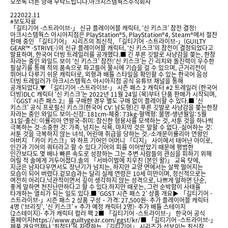
모쪼록 너른 양해 부탁드립니다.아크시스템웍스주식회사
22
2022.11
#보도자료
「길티기어 -스트라이브-」 신규 플레이어블 캐릭터, ‘신 키스크’ 참전 결정!
아크시스템웍스 아시아지점은 PlayStation®5, PlayStation®4, Steam®에서 절찬
판매 중인 「길티기어」 시리즈의 최신작, 「길티기어 -스트라이브-」(GUILTY
GEAR™ -STRIVE-)의 신규 플레이어블 캐릭터, ‘신 키스크’의 참전이 결정되었다고
발표하며, 한국어 더빙 트레일러를 공개했다.■ 긴 푸른 깃발로 사냥감을 쫒는, 한창
자라는 중인 와일드 보이 ‘신 키스크’ 참전!‘신 키스크’는 긴 리치와 돌진력이 우수한
필살기를 통해 적의 품속으로 파고들어 불시에 기습을 걸 수 있으며, 근거리전이
뛰어나 다루기 쉬운 캐릭터로, 외형과 배틀 스타일을 확인할 수 있는 한국어 음성
더빙 트레일러가 아크시스템웍스 아시아지점 공식 유튜브 채널을 통해
공개되었다.▼ 「길티기어 -스트라이브-」 시즌 패스 2 캐릭터 #2 트레일러 (한국어
더빙)DLC 캐릭터 ‘신 키스크’는 2022년 11월 24일 (목)부터 단품 판매가 시작되며,
『GGST 시즌 패스 2』를 구매한 경우 별도 구매 없이 플레이할 수 있다.■ ‘신
키스크’ 공식 프로필신 키스크(한국어 CV: 남도형)긴 푸른 깃발로 사냥감을 쫒는한창
자라는 중인 와일드 보이-신장: 181cm-체중: 73kg-혈액형: 불명-생년월일: 5월
31일-출신: 이률리아 연왕국-취미: 참신한 형용사를 모색하는 것, 서툰 것을 하나씩
극복하는 것-소중한 것: 가족, 넘치는 식욕, 마지막 것은 말할 수 없다.-싫어하는 것:
서툰 것을 극복하지 않는 녀석, 어린애 취급을 당하는 것.-소개문이률리아 연왕인
아버지 「카이 키스크」와 하프 기어인 어머니 「디지」 사이에서 태어난 아이로,
인간과 기어의 쿼터라고 할 수 있다.기어의 피를 이어받았기 때문에 평범한
인간보다도 몇 배나 빠른 속도로 성장하는 그는 주변 사람들의 관심을 피하기 위해
어릴 적 솔에게 거두어졌다.솔의 「서바이벌에 치우친 (본인 왈)」 교육 탓에,
지금은 남자다우면서도 장난기가 넘치는, 하지만 교양 면에서는 살짝 떨어지는
모습이 되어 버렸다.겉모습과는 달리 실제 연령은 10세 미만이며, 정신적으로는
여전히 어리다.낙관적이면서 깊이 생각하지 않는 성격으로, 나쁘게 말하면 단순,
좋게 말하면 천진난만하다고 할 수 있다.하지만 때로는, 그런 순박함이 사태를
타개하는 열쇠가 되는 일도 있다.■ ‘GGST 시즌 패스 2’ 상품 개요▶ 「길티기어 -
스트라이브-」시즌 패스 2 상품 구성・가격: 27,500원- 추가 플레이어블 캐릭터
4명 (‘브리짓’, ‘신 키스크’ + 추가 예정 캐릭터 2명)- 추가 배틀 스테이지
(2스테이지)- 추가 캐릭터 컬러 팩 2■ 「길티기어 -스트라이브-」 한국어 공식
홈페이지https://www.guiltygear.com/ggst/kr/■ 「길티기어 -스트라이브-」
제품 개요언제나 ‘최첨단’을 자랑하는 『길티기어』 시리즈가 선보이는 최신작,