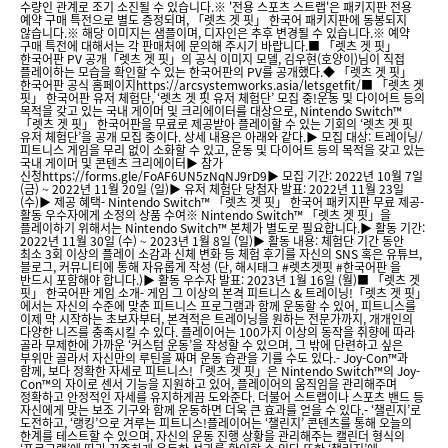
수량인 관계로 조기 소진될 수 있습니다.※ '전용 스포츠 스트랩'은 패키지판 전용
예약 구매 특전으로 별도 증정되며, 「렛츠 겟 핏」 한국어 패키지판에 동봉되지
않습니다.※ 해당 이미지는 샘플이며, 디자인은 추후 변경될 수 있습니다.※ 예약
구매 특전에 대해서는 각 판매처에 문의해 주시기 바랍니다.■ 「렛츠 겟 핏」
한국어판 PV 공개「렛츠 겟 핏」의 공식 이미지 모델, 김우현(호양이)님이 직접
플레이하는 모습을 확인할 수 있는 한국어판의 PV를 공개했다.◆ 「렛츠 겟 핏」
한국어판 공식 홈페이지https://arcsystemworks.asia/letsgetfit/■ 「렛츠 겟
핏」 한국어판 유저 체험단, ‘렛츠 겟 핏 유저 체험단’ 모집 중!운동 및 다이어트 등의
목적을 갖고 있는 국내 게이머 및 크리에이터를 대상으로, Nintendo Switch™
「렛츠 겟 핏」 한국어판을 무료로 제공받아 플레이할 수 있는 기회의 ‘렛츠 겟 핏
유저 체험단’을 공개 모집 중이다. 상세 내용은 아래와 같다.▶ 모집 대상: 트레이닝/
피트니스 게임을 무리 없이 소화할 수 있고, 운동 및 다이어트 등의 목적을 갖고 있는
국내 게이머 및 콘텐츠 크리에이터▶ 참가
신청https://forms.gle/FoAF6UN5zNqNJ9rD9▶ 모집 기간: 2022년 10월 7일
(금) ~ 2022년 11월 20일 (일)▶ 유저 체험단 당첨자 발표: 2022년 11월 23일
(수)▶ 제공 혜택- Nintendo Switch™ 「렛츠 겟 핏」 한국어 패키지판 무료 제공-
활동 우수자에게 소정의 상품 수여※ Nintendo Switch™ 「렛츠 겟 핏」을
플레이하기 위해서는 Nintendo Switch™ 본체가 별도로 필요합니다.▶ 활동 기간:
2022년 11월 30일 (수) ~ 2023년 1월 8일 (일)▶ 활동 내용: 체험단 기간 동안
최소 3회 이상의 플레이 소감과 신체 변화 등 체험 후기를 자신의 SNS 혹은 유튜브,
블로그, 커뮤니티에 통해 자유롭게 작성 (단, 해시태그 #렛츠겟핏 #한국어판 을
반드시 포함해야 합니다.)▶ 활동 우수자 발표: 2023년 1월 16일 (월)■ 「렛츠 겟
핏」 한국어판 게임 소개- 게임 그 이상의 본격 피트니스 & 트레이닝!「렛츠 겟 핏」
에서는 자신의 수준에 맞춘 피트니스 프로그램과 함께 운동할 수 있어, 피트니스를
이제 막 시작하는 초보자부터, 본격적은 트레이닝을 원하는 전문가까지, 개개인의
다양한 니즈를 충족시킬 수 있다. 플레이어는 100가지 이상의 동작을 취향에 따라
골라 무제한에 가까운 ‘커스텀 운동’을 작성할 수 있으며, 그 밖에 단련하고 싶은
부위만 골라서 자신만의 루틴을 짜며 운동 습관을 기를 수도 있다.- Joy-Con™과
함께, 보다 정확한 자세로 피트니스!「렛츠 겟 핏」은 Nintendo Switch ™의 Joy-
Con™의 자이로 센서 기능을 지원하고 있어, 플레이어의 움직임을 관리해주며
정확하고 안정적인 자세를 유지하게끔 도와준다. 더불어 스트랩이나 스포츠 밴드 등
자신에게 맞는 보조 기구와 함께 운동하면 더욱 큰 효과를 얻을 수 있다.- ‘챌린지’로
도전하고, ‘랭킹’으로 겨루는 피트니스!플레이어는 ‘챌린지’ 콘텐츠를 통해 오늘의
한계를 테스트할 수 있으며, 자신의 운동 진행 상황을 관리해주는 캘린더 형식의