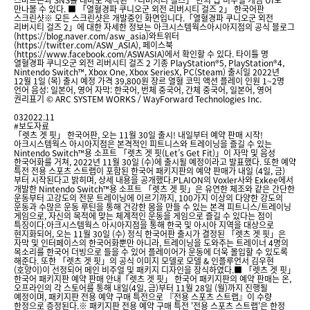
만나볼 수 있다. ■ 「열혈경파 쿠니오군 외전 리버시티 걸즈 2」 한국어판
스크린샷※ 모든 스크린샷은 개발중인 화면입니다.「열혈경파 쿠니오군 외전
리버시티 걸즈 2」에 대한 자세한 정보는 아크시스템웍스아시아지점의 공식 블로그
(https://blog.naver.com/asw_asia)와트위터
(https://twitter.com/ASW_ASIA), 페이스북
(https://www.facebook.com/ASWASIA)에서 확인할 수 있다. 타이틀 명
열혈경파 쿠니오군 외전 리버시티 걸즈 2 기종 PlayStation®5, PlayStation®4,
Nintendo Switch™, Xbox One, Xbox SeriesX, PC(Steam) 출시일 2022년
12월 1일 (목) 출시 예정 가격 39,800원 장르 열혈 코믹 액션 플레이 인원 1~2명
언어 음성: 일본어, 영어 자막: 한국어, 번체 중국어, 간체 중국어, 일본어, 영어
권리표기 © ARC SYSTEM WORKS / WayForward Technologies Inc.
03
2022.11
#보도자료
「렛츠 겟 핏」 한국어판, 오는 11월 30일 출시! 내일부터 예약 판매 시작!
아크시스템웍스 아시아지점은 본격적인 피트니스와 트레이닝을 즐길 수 있는
Nintendo Switch™용 소프트 「렛츠 겟 핏(Let’s Get Fit)」이 자막 및 음성
한국어화를 거쳐, 2022년 11월 30일 (수)에 출시될 예정이라고 발표했다. 또한 예약
특전 전용 스포츠 스트랩이 포함된 한국어 패키지판의 예약 판매가 내일 (4일, 금)
부터 시작된다고 밝히며, 상세 내용을 공개했다.PLAION의 Voxler사와 Exkee에서
개발한 Nintendo Switch™용 소프트 「렛츠 겟 핏」은 유연한 체조와 같은 간단한
운동부터 고강도의 전문 트레이닝에 이르기까지, 100가지 이상의 다양한 강도의
운동과 수많은 운동 루틴을 통해 건강한 몸을 만들 수 있는 본격 피트니스/트레이닝
게임으로, 자신의 목적에 맞는 체계적인 운동을 게임으로 즐길 수 있다는 점이
특징이다.아크시스템웍스 아시아지점을 통해 한국 및 아시아 지역을 대상으로
현지화되어, 오는 11월 30일 (수) 정식 한국어판 출시가 결정된 「렛츠 겟 핏」은
자막 및 인터페이스의 한국어화뿐만 아니라, 트레이닝을 도와주는 트레이너 4명의
목소리를 한국어 더빙으로 들을 수 있어 플레이어가 운동에 더욱 몰입할 수 있도록
해준다. 또한 「렛츠 겟 핏」의 공식 이미지 모델로 모델 & 인플루언서 김우현
(호양이)이 선정되어 메인 비주얼 및 패키지 디자인을 장식하였다.■ 「렛츠 겟 핏」
한국어 패키지판 예약 판매 안내「렛츠 겟 핏」 한국어 패키지판의 예약 판매는 온,
오프라인의 각 스토어를 통해 내일(4일, 금)부터 11월 28일 (월)까지 진행될
예정이며, 패키지판 전용 예약 구매 특전으로 『전용 스포츠 스트랩』이 수량
한정으로 증정된다.※ 패키지판 전용 예약 구매 특전 '전용 스포츠 스트랩'은 한정