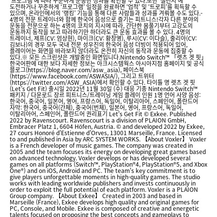
‘프로그램’에 따라 꾸준하게 운동한 성과를 확인할 수 있다.또한 ‘챌린지’에
도전하거나 꾸준하게 ‘프로그램’ 일정을 완료하면 ‘업적’ 및 ‘트로피’를 획득할 수
있으며, 온라인에서의 ‘랭킹’ 기능을 통해 다른 사람들과 성과를 겨뤄볼 수도 있다.-
4명의 전문 트레이너와 함께 한국어 음성으로 즐기는 피트니스!각자 다른 분야의
운동을 전문으로 하는 4명의 코치의 지시에 따라, 간단한 몸풀기부터 고강도의
운동까지 동작을 보고 따라하기만 하더라도 큰 운동 효과를 볼 수 있다. 4명의
트레이너, 제프(CV: 엄상현), 마이크(CV: 황창영), 루시(CV: 이다슬), 줄리아(CV:
김보나)의 경우 모두 국내 전문 성우진의 한국어 음성 더빙이 적용되어 있어,
플레이어는 화면을 바라보지 않더라도 온전히 자신의 동작과 운동에 집중할 수
있다.※ 모든 스크린샷은 개발중인 화면입니다.Nintendo Switch™ 「렛츠 겟 핏」
한국어판에 대한 보다 자세한 정보는 아크시스템웍스 아시아지점 홈페이지 및 공식
블로그(https://blog.naver.com/asw_asia), 페이스북
(https://www.facebook.com/ASWASIA/), 그리고 트위터
(https://twitter.com/ASW_ASIA)에서 확인할 수 있다. 타이틀 명 렛츠 겟 핏
(Let’s Get Fit) 출시일 2022년 11월 30일 (수) 대응 기종 Nintendo Switch™
패키지 / 다운로드 장르 피트니스/트레이닝 게임 플레이 인원 1명 언어 사양 음성:
한국어, 중국어, 일본어, 영어, 프랑스어, 독일어, 이탈리아어, 스페인어, 폴란드어
자막: 한국어, 중국어(간체), 중국어(번체), 일본어, 영어, 프랑스어, 독일어,
이탈리아어, 스페인어, 폴란드어 권리표기 Let's Get Fit © Exkee. Published
2022 by Ravenscourt. Ravenscourt is a division of PLAION GmbH,
Embracer Platz 1, 6604 Höfen, Austria. © and developed 2022 by Exkee,
27 cours Honoré d'Estienne d'Orves, 13001 Marseille, France. Licensed
to and published in Asia by ARC SYSTEM WORKS. 【About Voxler】 Voxler
is a French developer of music games. The company was created in
2005 and the team focuses its energy on developing great games based
on advanced technology. Voxler develops or has developed several
games on all platforms (Switch™, PlayStation®4, PlayStation®5, and Xbox
One®) and on iOS, Android and PC. The team's key commitment is to
give players unforgettable moments in high-quality games. The studio
works with leading worldwide publishers and invests continuously in
order to exploit the full potential of each platform. Voxler is a PLAION
Group company. 【About Exkee】 Created in 2003 and based in
Marseille (France), Exkee develops high quality and original games for
PC, Console, and Mobile. Exkee is composed of creative and energetic
talents focused on proposing the best concepts and gameplays to