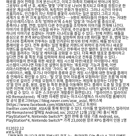
해로를 끊어 전력을 크게 분산시키고, 이윽고 마족의 지배에서 벗어나게 된다.
그로부터 수백 년 후, 세계는 몇몇 ‘구역’으로 나뉘어 통치되고 마족을 정점으로 한
새로운 계급사회가 만들어져, 독립적인 문화가 형성된다. 그러나 시간이 아무리
흐를지라도, 인간들이 지닌 저항의 불꽃이 사라지는 일은 없었다.그리고 지금,
세계가 또 한 번 크게 움직이기 시작한다…- 9명의 캐릭터들이 만들어 가는 거대한
군상극!레지스탕스 조직 ‘밤까마귀’에 소속된 ‘갈릴’과 ‘아슈라’를 중심으로,
종족이나 성별, 연령, 입장이 다른 주인공들을 조작하여 이야기를 전개해 나간다.
이야기의 흐름에 따라 시점을 바꾸는 가운데, 주인공들의 운명이 차례로 교차하며
하나의 이야기로 집결되는 거대한 시나리오를 즐길 수 있다.- 턴제 커맨드 배틀을
중심으로 한 본격 RPG!장비와 진형을 설정하여 최대 5명 파티를 맺은 후, 맵에 있는
몬스터와 접촉하여 전투하는 심볼 인카운터 방식와 턴제 커맨드 배틀 방식으로
플레이할 수 있다. 전투 중에는 일정 확률로 커맨드의 위력이 증가하거나 새로운
커맨드를 습득하는 ‘각성’ 시스템, 그리고 전투에서 얻은 탤런트 포인트로 캐릭터의
능력을 올려주는 ‘자질’로 캐릭터를 강화할 수 있다. 더욱 빠른 템포로 플레이하고
싶다면 전투 중 특정 키를 입력하여 최대 4배속으로 전투를 진행할 수 있다.-
플레이어들의 편의를 위한 새로운 게임 시스템 마련!새로운 아이템이나 게임
시스템이 나타나면 자동으로 설명이 등장하는 ‘튜토리얼’ 기능과 함께, 이번
리마스터판에서 새롭게 추가된 ‘가이드 북’ 기능에서는 기본 조작부터 캐릭터
스테이터스, 배틀, 무기나 아이템의 종류와 같은 게임 시스템에 대한 정보를 플레이
중 언제라도 확인할 수 있다.- ‘탈 것’을 얻어 자유롭게 모험하라!‘검은 흐름’에 의해
사방으로 갈라진 구역을 모험하기 위해, 플레이어는 게임에 등장하는 다양한 ‘탈
것’을 얻어 공중, 용암, 설원 등 특정 환경을 이동해야 한다. 플레이 도중 탈 것을 얻게
되면 이전에 가지 못한 곳을 갈 수 있는 등 행동반경이나 시야가 넓어져 보다 다양한
곳에 갈 수 있다. ※ 모든 스크린샷은 개발중인 화면입니다.「얼라이언스 얼라이브
HD Remastered」에 대한 자세한 정보는 아크시스템웍스 아시아지점 홈페이지
및 공식 블로그(https://blog.naver.com/asw_asia), 페이스북
(https://www.facebook.com/ASWASIA/), 그리고 트위터
(twitter.com/ASW_ASIA)를 통해 확인할 수 있다. 타이틀 명 얼라이언스 얼라이브
HD Remastered 발매일 Android, ios: 2022년 12월 15일 (목) 출시 예정
PlayStation®4, Nintendo Switch™: 절찬 판매 중 대응 기종 Android, ios,
PlayStation®4, Nintendo Switch™ 가격 23,000원 장르 RPG 플레이 인원 1명
01
2022.12
#보도자료
「열혈경파 쿠니오군 외전 리버시티 걸즈 2」 한국어판 오늘 출시! & 기념 이벤트