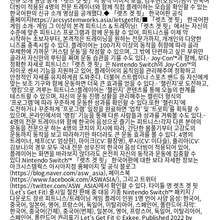
신규 소개 영상 공개「렛츠 겟 핏」의 공식 이미지 모델, 김우현(호양이)님이 한국어
더빙이 적용된 4명의 전문 트레이너와 함께 직접 플레이하는 모습을 확인할 수 있는
한국어판의 신규 소개 영상을 공개했다.◆ 「렛츠 겟 핏」 한국어판 공식
홈페이지https://arcsystemworks.asia/letsgetfit/■ 「렛츠 겟 핏」 한국어판
게임 소개- 게임 그 이상의 본격 피트니스 & 트레이닝!「렛츠 겟 핏」에서는 자신의
수준에 맞춘 피트니스 프로그램과 함께 운동할 수 있어, 피트니스를 이제 막
시작하는 초보자부터, 본격적은 트레이닝을 원하는 전문가까지, 개개인의 다양한
니즈를 충족시킬 수 있다. 플레이어는 100가지 이상의 동작을 취향에 따라 골라
무제한에 가까운 ‘커스텀 운동’을 작성할 수 있으며, 그 밖에 단련하고 싶은 부위만
골라서 자신만의 루틴을 짜며 운동 습관을 기를 수도 있다.- Joy-Con™과 함께, 보다
정확한 자세로 피트니스!「렛츠 겟 핏」은 Nintendo Switch의 Joy-Con™의
자이로 센서 기능을 지원하고 있어, 플레이어의 움직임을 관리해주며 정확하고
안정적인 자세를 유지하게끔 도와준다. 더불어 스트랩이나 스포츠 밴드 등 자신에게
맞는 보조 기구와 함께 운동하면 더욱 큰 효과를 얻을 수 있다.- ‘챌린지’로 도전하고,
‘랭킹’으로 겨루는 피트니스!플레이어는 ‘챌린지’ 콘텐츠를 통해 오늘의 한계를
테스트할 수 있으며, 자신의 운동 진행 상황을 관리해주는 캘린더 형식의
‘프로그램’에 따라 꾸준하게 운동한 성과를 확인할 수 있다.또한 ‘챌린지’에
도전하거나 꾸준하게 ‘프로그램’ 일정을 완료하면 ‘업적’ 및 ‘트로피’를 획득할 수
있으며, 온라인에서의 ‘랭킹’ 기능을 통해 다른 사람들과 성과를 겨뤄볼 수도 있다.-
4명의 전문 트레이너와 함께 한국어 음성으로 즐기는 피트니스!각자 다른 분야의
운동을 전문으로 하는 4명의 코치의 지시에 따라, 간단한 몸풀기부터 고강도의
운동까지 동작을 보고 따라하기만 하더라도 큰 운동 효과를 볼 수 있다. 4명의
트레이너, 제프(CV: 엄상현), 마이크(CV: 황창영), 루시(CV: 이다슬), 줄리아(CV:
김보나)의 경우 모두 국내 전문 성우진의 한국어 음성 더빙이 적용되어 있어,
플레이어는 화면을 바라보지 않더라도 온전히 자신의 동작과 운동에 집중할 수
있다.Nintendo Switch™ 「렛츠 겟 핏」 한국어판에 대한 보다 자세한 정보는
아크시스템웍스 아시아지점 홈페이지 및 공식 블로그
(https://blog.naver.com/asw_asia), 페이스북
(https://www.facebook.com/ASWASIA/), 그리고 트위터
(https://twitter.com/ASW_ASIA)에서 확인할 수 있다. 타이틀 명 렛츠 겟 핏
(Let’s Get Fit) 출시일 절찬 판매 중 대응 기종 Nintendo Switch™ 패키지 /
다운로드 장르 피트니스/트레이닝 게임 플레이 인원 1명 언어 사양 음성: 한국어,
중국어, 일본어, 영어, 프랑스어, 독일어, 이탈리아어, 스페인어, 폴란드어 자막:
한국어, 중국어(간체), 중국어(번체), 일본어, 영어, 프랑스어, 독일어, 이탈리아어,
스페인어, 폴란드어 권리표기 Let's Get Fit © Exkee. Published 2022 by