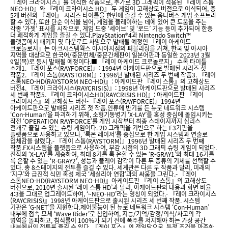
『레이 크라이시스』를 이식한 작품으로, 추가로 3D 그래픽이 적용된 『레이 스톰
NEO-HD』와 『레이 크라이시스 HD』 두 게임이 고해상도 버전으로 이식되어, 총
5개 버전의 『레이』 시리즈 타이틀을 한번에 즐길 수 있는 옴니버스 게임 소프트라
할 수 있다. 또한 단순 이식을 넘어, 게임을 플레이하는 데에 있어 큰 도움을 주는
각종 ‘가젯’ 표시를 시작으로, 게임 도중 ‘세이브’ 및 ‘로드’ 기능 등이 추가되어 한층
더 쾌적하게 게임을 즐길 수 있다.PlayStation®4과 Nintendo Switch™
플랫폼에서 패키지 및 다운로드 사양으로 발매될 예정인 「레이 아케이드
크로놀로지」는 아크시스템웍스 아시아지점의 퍼블리싱을 거쳐, 한국 및 아시아
지역을 대상으로 한국어/중문번체/중문간체판이 일본어판과 동일한 2023년 3월
9일(목)로 동시 발매될 예정이다.■ 「레이 아케이드 크로놀로지」 수록 타이틀
소개1. 『레이 포스(RAYFORCE)』: 1994년 아케이드판으로 발매된 시리즈 첫
작품2. 『레이 스톰(RAYSTORM)』: 1996년 발매된 시리즈 두 번째 작품3. 『레이
스톰NEO-HD(RAYSTORM NEO-HD)』: 아케이드판 『레이 스톰』의 고해상도
버전4. 『레이 크라이시스(RAYCRISIS)』: 1998년 아케이드판으로 발매된 시리즈
세 번째 작품5. 『레이 크라이시스HD(RAYCRISIS HD)』: 아케이드판 『레이
크라이시스』의 고해상도 버전- 『레이 포스(RAYFORCE)』1994년
아케이드판으로 발매된 시리즈 첫 작품.인류에 반기를 든 뉴로 네트워크 시스템
‘Con-Human’을 파괴하기 위해, 소형기동병기 ‘X-LAY’를 혹성 중심에 돌입시키는
작전 ‘OPERATION RAYFORCE’를 게임 시작부터 최종 스테이지까지 심리스
전개로 즐길 수 있는 슈팅 게임이다. 2D 그래픽을 기반으로 하는 F3기판을
플랫폼으로 사용하고 있으나, ‘록온 레이저’를 중심으로 한 게임 시스템과 연출로
입체감을 살렸다.- 『레이 스톰(RAYSTORM)』1996년 발매된 시리즈 두 번째
작품.FX시스템을 플랫폼으로 사용하여, 부감 시점의 3D 그래픽 슈팅 게임이 되었다.
전작의 ‘X-LAY’를 계승하여, 최대 8기를 록 온할 수 있는 ‘R-GRAY1’와 최대 16기를
록 온할 수 있는 ‘R-GRAY2’, 성능과 플레이 감각이 다른 두 종류의 기체를 선택할 수
있다. 총 8스테이지의 전투를 즐길 수 있다. 세계관은 다른 두 작품과 달리, 미래의
‘지구’와 급진적 식민 혹성 제국 ‘세실리아 연합’과의 싸움을 그린다.- 『레이
스톰NEO-HD(RAYSTORM NEO-HD)』아케이드판 『레이 스톰』의 고해상도
버전으로, 2010년 출시된 ‘레이 스톰 HD’과 달리, 아케이드판의 내용과 화면 비율
4:3을 그대로 업그레이드하여, ‘~NEO-HD’라는 명칭이 되었다.- 『레이 크라이시스
(RAYCRISIS)』1998년 아케이드판으로 출시된 시리즈 세 번째 작품. 시스템
기판은 ‘G-NET’을 지원한다.제어불능이 된 뉴로 네트워크 시스템 ‘Con-Human’
내부에 접속 모체 ‘Wave Rider’로 침입하여, 지능/기억/감정/의식/사고의 각
영역을 돌파하고, 침식률이 100%가 되기 전에 폭주를 저지해야 하는 가상 공간
내부에서의 전투를 즐길 수 있다. 『레이 포스』의 전일담으로, 특정 조건을 만족한