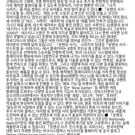
고해상도의 그래픽, 각종 편의성의 향상 및 신규 요소 추가 등 전반적인 부분에서
더욱 쾌적한 플레이를 할 수 있도록 진화되어, 기존의 팬뿐만 아니라 『사가
시리즈』를 처음 접하는 신규 유저들도 부담 없이 즐길 수 있다.■ 「로맨싱 사가 -
민스트럴 송- 리마스터」 게임 소개- 스토리 소개‘신은 인간을 만들고, 인간은
이야기를 만든다.’창조신 멀더가 만든 세계, 마르디아스.일찍이 이 땅에는 악의 화신,
세 사악한 신 ‘데스’, ‘사루인’, ‘세라하’와 신들의 왕 ‘에롤’과의 전투가 있었습니다.
기나긴 싸움 끝에, 데스와 세라하는 힘을 봉인 당했고, 남은 사루인도 10종류의 보석
‘데스티니 스톤’의 힘과 영웅 ‘미르자’의 목숨과 맞바꾸어 봉인되었습니다.그로부터
1000년…데스티니 스톤은 전 세계 각지로 뿔뿔이 흩어지고, 다시 한번 사악한 신의
힘이 부활하고 있습니다.운명에 조종당하듯, 각자 여행을 떠나는 8인.광대한
마르디아스의 땅에서 그들은 어떤 이야기를 엮어낼 것인가…그것은 플레이어
여러분의 선택에 달려 있습니다.- 『로맨싱 사가』 시리즈의 집대성「로맨싱 사가 -
민스트럴 송- 리마스터」에서 플레이어는 8명의 주인공 중 1명을 이야기의
주인공으로 선택하여 스토리를 진행하게 되며, ‘프리 시나리오’ 시스템에 따라
플레이어의 행동에 따라 다방면으로 변화해 나가는 이야기를 즐길 수 있다. 더불어
본 시리즈의 유명한 시스템으로서, 배틀 중 기술을 습득할 수 있는 ‘번뜩임’, 동료와
함께 연속으로 기술을 퍼붓는 ‘연계’, 그리고 대열에 따라 서로 다른 효과를 발휘하는
‘포메이션’ 등 『사가 시리즈』를 대표하는 게임 시스템을 통해 뛰어난 전략성이
돋보이는 배틀을 즐길 수 있다.- 한층 쾌적해진 플레이리마스터를 거쳐 한층 향상된
비주얼과 그래픽을 만나볼 수 있으며 풀HD화뿐만 아닌 UI를 재구축하고 미니맵을
추가하는 등 시각적으로도 더 쾌적한 플레이가 가능하다. 또한 필드와 배틀, 이벤트
장면 등에서 더 빠르게 진행할 수 있는 ‘배속 기능’을 비롯하여, 게임 클리어 후
데이터를 인계하여 새롭게 플레이할 수 있는 ‘New Game+’ 등 쾌적한 게임
플레이를 도와주는 다양한 요소와 편의 기능이 추가되었다.- 리마스터판의 신규
요소리마스터판에서는 개성적인 5명의 인물 ‘셰릴’, ‘모니카’, ‘마린’, ‘프라마’,
‘알도라’가 새롭게 플레이어블 캐릭터로 추가되어, 총 30명 이상의 캐릭터를
자유롭게 편성하여 모험을 즐길 수 있다. 뿐만 아니라, 영웅 ‘미르자’에 대한 이야기를
‘알도라’의 시점에서 엿볼 수 있는 신규 이벤트, 원작보다 한층 더 어려운 보스전,
추가 무기와 클래스, 아이템 등 원작을 이미 플레이했던 기존의 플레이어도 새롭게
도전하며 즐길 수 있는 콘텐츠와 각종 요소가 충실히 마련되어 있다.■ 「로맨싱
사가 -민스트럴 송- 리마스터」 한국어 스크린샷※ 본문의 스크린샷은 Nintendo
Switch™판의 개발 중인 화면입니다.※ 본문에 명기된 일부 고유명사나 표기는 실제
제품판과 다를 수 있습니다.「로맨싱 사가 -민스트럴 송- 리마스터」 한국어판에
대한 보다 자세한 정보는 아크시스템웍스 아시아지점 홈페이지 및 공식 블로그
(https://blog.naver.com/asw_asia), 페이스북