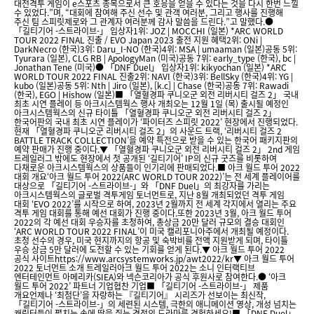
대전격투 게임이 e스포츠 종목으로서 큰 호응을 얻을 수 있다는 것을 다시 한번 느낄
수 있었다.”며, “대회에 참여해 주신 선수 및 관객 여러분, 그리고 행사를 진행해
주신 팀 스피릿제로와 그 관계자 여러분께 감사 말씀을 드린다.”고 말했다.●
「길티기어 -스트라이브-」 입상자1위: JOZ | MOCCHI (일본) *ARC WORLD
TOUR 2022 FINAL 진출 / EVO Japan 2023 출전 지원 혜택2위: ONi |
DarkNecro (한국)3위: Daru_I-NO (한국)4위: MSA | umaaman (일본)공동 5위:
Tyurara (일본), CLG RB | ApologyMan (미국)공동 7위: early_type (한국), bc |
Jonathan Tene (미국)● 「DNF Duel」 입상자1위: kikyochan (일본) *ARC
WORLD TOUR 2022 FINAL 진출2위: NAVI (한국)3위: BellSky (한국)4위: YG |
kubo (일본)공동 5위: Nth | Jiro (일본), [k.c] | Chase (한국)공동 7위: Rawadi
(한국), EGO | Hishow (일본)■ 「열혈경파 쿠니오군 외전 리버시티 걸즈 2」 국내
최초 시연 플레이 등 아크시스템웍스 행사 개최오는 12월 1일 (목) 출시될 예정인
아크시스템웍스의 신규 타이틀 「열혈경파 쿠니오군 외전 리버시티 걸즈 2」
한국어판의 국내 최초 시연 플레이가 ‘파이터즈 스피릿 2022’ 현장에서 진행되었다.
현재 「열혈경파 쿠니오군 리버시티 걸즈 2」의 사운드 트랙, ‘리버시티 걸즈 2
BATTLE TRACK COLLECTION’을 예약 특전으로 받을 수 있는 한국어 패키지판의
예약 판매가 진행 중이다.▼ 「열혈경파 쿠니오군 외전 리버시티 걸즈 2」 2nd 게임
트레일러그 밖에도 현장에서 첫 공개된 ‘길티기어’ IP의 신규 굿즈를 비롯하여
다채로운 아크시스템웍스의 상품들이 인기리에 판매되었다.■ 아크 월드 투어 2022
대회 개요‘아크 월드 투어 2022(ARC WORLD TOUR 2022)’는 전 세계 플레이어를
대상으로 「길티기어 -스트라이브-」와 「DNF Duel」의 최강자를 가리는
아크시스템웍스의 글로벌 격투게임 토너먼트로, 지난 8월 개최되었던 격투 게임
대회 ‘EVO 2022’를 시작으로 하여, 2023년 2월까지 전 세계 각지에서 열리는 주요
격투 게임 대회를 통해 예선 대회가 진행 중이다.또한 2023년 3월, 아크 월드 투어
2022의 각 예선 대회 우승자를 초청하여, 총상금 20만 달러 규모의 결승 대회인
‘ARC WORLD TOUR 2022 FINAL’이 미국 캘리포니아주에서 개최될 예정이다.
초청 선수의 경우, 미국 현지까지의 항공 및 숙박비를 전액 지원받게 되며, 타이틀
우승 상금 5만 달러에 도전할 수 있는 기회를 얻게 된다.▼ 아크 월드 투어 2022
공식 사이트https://www.arcsystemworks.jp/awt2022/kr▼ 아크 월드 투어
2022 토너먼트 소개 트레일러아크 월드 투어 2022는 소니 인터랙티브
엔터테인먼트 아메리카(SIEA)와 넥슨코리아가 공식 후원사로 참여한다.● ‘아크
월드 투어 2022’ 파트너 기업협찬 기업■ 「길티기어 -스트라이브-」 제품
개요언제나 ‘최첨단’을 자랑하는 『길티기어』 시리즈가 선보이는 최신작,
「길티기어 -스트라이브-」의 세련된 시스템, 극한의 애니메이션 영상, 개성 넘치는
캐릭터들이 펼치는 손에 땀을 쥐는 격전의 드라마를 경험하세요!■ 「DNF Duel」