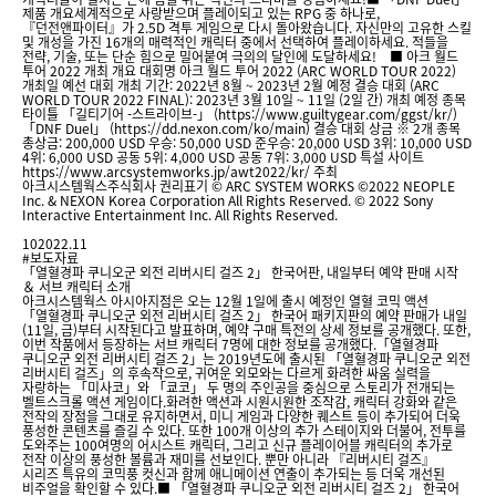
제품 개요세계적으로 사랑받으며 플레이되고 있는 RPG 중 하나로,
『던전앤파이터』가 2.5D 격투 게임으로 다시 돌아왔습니다. 자신만의 고유한 스킬
및 개성을 가진 16개의 매력적인 캐릭터 중에서 선택하여 플레이하세요. 적들을
전략, 기술, 또는 단순 힘으로 밀어붙여 극의의 달인에 도달하세요! ■ 아크 월드
투어 2022 개최 개요 대회명 아크 월드 투어 2022 (ARC WORLD TOUR 2022)
개최일 예선 대회 개최 기간: 2022년 8월 ~ 2023년 2월 예정 결승 대회 (ARC
WORLD TOUR 2022 FINAL): 2023년 3월 10일 ~ 11일 (2일 간) 개최 예정 종목
타이틀 「길티기어 -스트라이브-」 (https://www.guiltygear.com/ggst/kr/)
「DNF Duel」 (https://dd.nexon.com/ko/main) 결승 대회 상금 ※ 2개 종목
총상금: 200,000 USD 우승: 50,000 USD 준우승: 20,000 USD 3위: 10,000 USD
4위: 6,000 USD 공동 5위: 4,000 USD 공동 7위: 3,000 USD 특설 사이트
https://www.arcsystemworks.jp/awt2022/kr/ 주최
아크시스템웍스주식회사 권리표기 © ARC SYSTEM WORKS ©2022 NEOPLE
Inc. & NEXON Korea Corporation All Rights Reserved. © 2022 Sony
Interactive Entertainment Inc. All Rights Reserved.
10
2022.11
#보도자료
「열혈경파 쿠니오군 외전 리버시티 걸즈 2」 한국어판, 내일부터 예약 판매 시작
＆ 서브 캐릭터 소개
아크시스템웍스 아시아지점은 오는 12월 1일에 출시 예정인 열혈 코믹 액션
「열혈경파 쿠니오군 외전 리버시티 걸즈 2」 한국어 패키지판의 예약 판매가 내일
(11일, 금)부터 시작된다고 발표하며, 예약 구매 특전의 상세 정보를 공개했다. 또한,
이번 작품에서 등장하는 서브 캐릭터 7명에 대한 정보를 공개했다.「열혈경파
쿠니오군 외전 리버시티 걸즈 2」는 2019년도에 출시된 「열혈경파 쿠니오군 외전
리버시티 걸즈」의 후속작으로, 귀여운 외모와는 다르게 화려한 싸움 실력을
자랑하는 「미사코」와 「쿄코」 두 명의 주인공을 중심으로 스토리가 전개되는
벨트스크롤 액션 게임이다.화려한 액션과 시원시원한 조작감, 캐릭터 강화와 같은
전작의 장점을 그대로 유지하면서, 미니 게임과 다양한 퀘스트 등이 추가되어 더욱
풍성한 콘텐츠를 즐길 수 있다. 또한 100개 이상의 추가 스테이지와 더불어, 전투를
도와주는 100여명의 어시스트 캐릭터, 그리고 신규 플레이어블 캐릭터의 추가로
전작 이상의 풍성한 볼륨과 재미를 선보인다. 뿐만 아니라 『리버시티 걸즈』
시리즈 특유의 코믹풍 컷신과 함께 애니메이션 연출이 추가되는 등 더욱 개선된
비주얼을 확인할 수 있다.■ 「열혈경파 쿠니오군 외전 리버시티 걸즈 2」 한국어