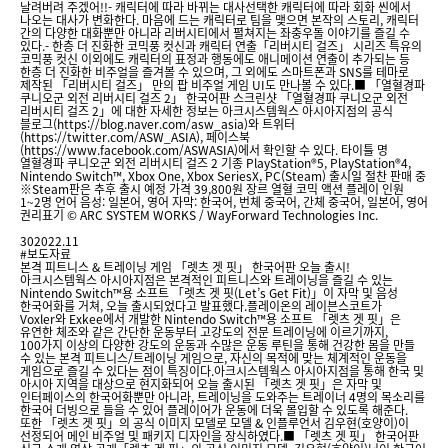
날려버려 주겠어!!- 캐릭터에 따라 바뀌는 대사선택한 캐릭터에 따라 회화 씬에서
나오는 대사가 변화한다. 마음에 드는 캐릭터로 팀을 맺으면 본작의 스토리, 캐릭터
간의 다양한 대화뿐만 아니라 리버시티에서 펼쳐지는 좌충우돌 이야기를 즐길 수
있다.- 한층 더 진화한 코믹풍 컷신과 캐릭터 연출「리버시티 걸즈」 시리즈 특유의
코믹풍 컷신 이외에도 캐릭터의 표정과 행동에도 애니메이션 연출이 추가되는 등
한층 더 진화한 비주얼을 즐겨볼 수 있으며, 그 외에도 스마트폰과 SNS를 테마로
제작된 「리버시티 걸즈」 만의 팝 비주얼 게임 UI도 만나볼 수 있다.■ 「열혈경파
쿠니오군 외전 리버시티 걸즈 2」 한국어판 스크린샷 「열혈경파 쿠니오군 외전
리버시티 걸즈 2」에 대한 자세한 정보는 아크시스템웍스 아시아지점의 공식
블로그(https://blog.naver.com/asw_asia)와 트위터
(https://twitter.com/ASW_ASIA), 페이스북
(https://www.facebook.com/ASWASIA)에서 확인할 수 있다. 타이틀 명
열혈경파 쿠니오군 외전 리버시티 걸즈 2 기종 PlayStation®5, PlayStation®4,
Nintendo Switch™, Xbox One, Xbox SeriesX, PC(Steam) 출시일 절찬 판매 중
※Steam판은 추후 출시 예정 가격 39,800원 장르 열혈 코믹 액션 플레이 인원
1~2명 언어 음성: 일본어, 영어 자막: 한국어, 번체 중국어, 간체 중국어, 일본어, 영어
권리표기 © ARC SYSTEM WORKS / WayForward Technologies Inc.
30
2022.11
#보도자료
본격 피트니스 & 트레이닝 게임 「렛츠 겟 핏」 한국어판 오늘 출시!
아크시스템웍스 아시아지점은 본격적인 피트니스와 트레이닝을 즐길 수 있는
Nintendo Switch™용 소프트 「렛츠 겟 핏(Let’s Get Fit)」이 자막 및 음성
한국어화를 거쳐, 오늘 출시되었다고 발표했다.플레이온의 레이븐스코트가
Voxler와 Exkee에서 개발한 Nintendo Switch™용 소프트 「렛츠 겟 핏」은
유연한 체조와 같은 간단한 운동부터 고강도의 전문 트레이닝에 이르기까지,
100가지 이상의 다양한 강도의 운동과 수많은 운동 루틴을 통해 건강한 몸을 만들
수 있는 본격 피트니스/트레이닝 게임으로, 자신의 목적에 맞는 체계적인 운동을
게임으로 즐길 수 있다는 점이 특징이다.아크시스템웍스 아시아지점을 통해 한국 및
아시아 지역을 대상으로 현지화되어 오늘 출시된 「렛츠 겟 핏」은 자막 및
인터페이스의 한국어화뿐만 아니라, 트레이닝을 도와주는 트레이너 4명의 목소리를
한국어 더빙으로 들을 수 있어 플레이어가 운동에 더욱 몰입할 수 있도록 해준다.
또한 「렛츠 겟 핏」의 공식 이미지 모델로 모델 & 인플루언서 김우현(호양이)이
선정되어 메인 비주얼 및 패키지 디자인을 장식하였다.■ 「렛츠 겟 핏」 한국어판