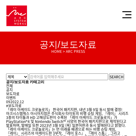
공지/보도자료
HOME > ARC PRESS
SEARCH
공지/보도자료 카테고리
전체
공지
보도자료
이벤트
09
2022.12
#보도자료
「레이 아케이드 크로놀로지」 한국어 패키지판, 내년 3월 9일 동시 발매 결정!
아크시스템웍스 아시아지점은 주식회사 타이토의 비행 슈팅 게임, 『레이』 시리즈
3종의 타이틀과 HD 고해상도판이 수록된 「레이 아케이드 크로놀로지」가
PlayStation®4 및 Nintendo Switch™ 사양의 한국어 패키지판으로 제작된다고
발표하며, 발매일 또한 2023년 3월 9일 (목) 일본어판과 동시 발매된다고 밝혔다.
「레이 아케이드 크로놀로지」는 먼 미래를 배경으로 하는 비행 슈팅 게임,
『레이』 시리즈의 아케이드판 3부작, 『레이 포스』, 『레이 스톰』, 그리고