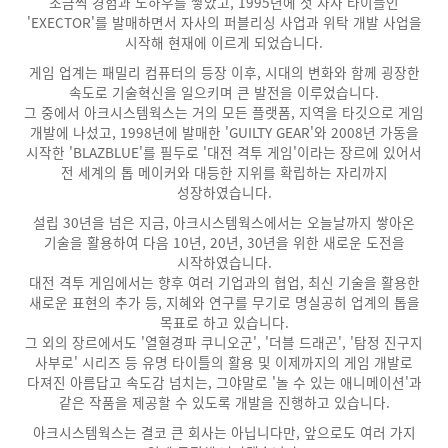
조금씩 경험과 노하우를 쌓았고, 1995년에 첫 자사 타이틀인
'EXECTOR'를 발매하면서 자사의 퍼블리싱 사업과 위탁 개발 사업을
시작해 현재에 이르게 되었습니다.
게임 업계는 패밀리 컴퓨터의 등장 이후, 시대의 변화와 함께 굉장한
속도로 기술혁신을 일으키며 큰 발전을 이루었습니다.
그 중에서 아크시스템웍스는 거의 모든 플랫폼, 지역을 타깃으로 게임
개발에 나섰고, 1998년에 발매한 'GUILTY GEAR'와 2008년 가동을
시작한 'BLAZBLUE'를 필두로 '대전 격투 게임'이라는 장르에 있어서
전 세계의 톱 메이커와 대등한 지위를 확립하는 자리까지
성장하였습니다.
설립 30년을 넘은 지금, 아크시스템웍스에서는 오늘날까지 쌓아온
기술을 활용하여 다음 10년, 20년, 30년을 위한 새로운 도전을
시작하였습니다.
대전 격투 게임에서는 향후 여러 기업과의 협업, 최신 기술을 활용한
새로운 표현의 추가 등, 지혜와 연구를 무기로 명실공히 업계의 톱을
목표로 하고 있습니다.
그 외의 장르에서도 '열혈경파 쿠니오군', '더블 드래곤', '탐정 진구지
사부로' 시리즈 등 유명 타이틀의 활용 및 이제까지의 게임 개발로
다져진 아름답고 속도감 넘치는, 그야말로 '놀 수 있는 애니메이션'과
같은 작품을 제공할 수 있도록 개발을 진행하고 있습니다.
아크시스템웍스는 결코 큰 회사는 아닙니다만, 앞으로도 여러 가지