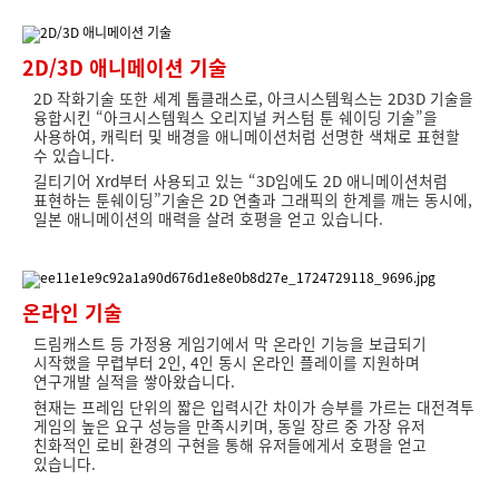
2D/3D 애니메이션 기술
2D 작화기술 또한 세계 톱클래스로, 아크시스템웍스는 2D3D 기술을
융합시킨 “아크시스템웍스 오리지널 커스텀 툰 쉐이딩 기술”을
사용하여, 캐릭터 및 배경을 애니메이션처럼 선명한 색채로 표현할
수 있습니다.
길티기어 Xrd부터 사용되고 있는 “3D임에도 2D 애니메이션처럼
표현하는 툰쉐이딩”기술은 2D 연출과 그래픽의 한계를 깨는 동시에,
일본 애니메이션의 매력을 살려 호평을 얻고 있습니다.
온라인 기술
드림캐스트 등 가정용 게임기에서 막 온라인 기능을 보급되기
시작했을 무렵부터 2인, 4인 동시 온라인 플레이를 지원하며
연구개발 실적을 쌓아왔습니다.
현재는 프레임 단위의 짧은 입력시간 차이가 승부를 가르는 대전격투
게임의 높은 요구 성능을 만족시키며, 동일 장르 중 가장 유저
친화적인 로비 환경의 구현을 통해 유저들에게서 호평을 얻고
있습니다.