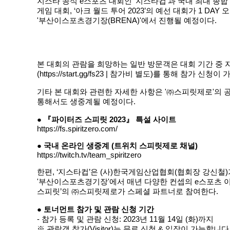
지스타 공식 e스포츠 대회인 ‘지스타컵’과 국내 최대 종합
게임 대회, ‘아크 월드 투어 2023’의 예선 대회가 1 DAY
'부산이스포츠경기장(BRENA)'에서 진행될 예정이다.
본 대회의 관람을 희망하는 일반 방문객은 대회 기간 중 자
(
https://start.gg/fs23
| 참가비 별도)를 통해 참가 신청이 
기타 본 대회와 관련한 자세한 사항은 '㈜스피릿제로'의 공식
통해서도 생중계될 예정이다.
● 『파이터즈 스피릿 2023』 특설 사이트
https://fs.spiritzero.com/
● 국내 온라인 생중계 (트위치 스피릿제로 채널)
https://twitch.tv/team_spiritzero
한편, ‘지스타컵’은 (사)한국게임산업협회(협회장 강신철
'부산이스포츠경기장'에서 매년 다양한 컨셉의 e스포츠 이벤
스피릿’의 ㈜스피릿제로가 스페셜 파트너로 참여한다.
● 토너먼트 참가 및 관람 신청 기간
- 참가 등록 및 관람 신청: 2023년 11월 14일 (화)까지
※ 관람객 참가(Visitor)는 무료 신청 & 입장이 가능합니다