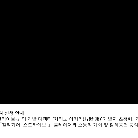
여 신청 안내
라이브-」의 개발 디렉터 ‘카타노 아키라(片野 旭)’ 개발자 초청회, ‘
 「길티기어 -스트라이브-」 플레이어와 소통의 기회 및 질의응답 등의