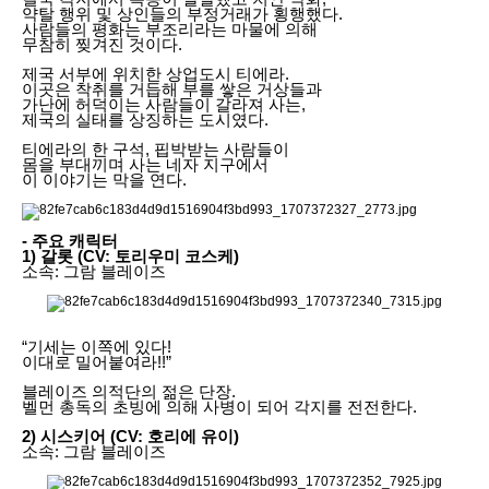
약탈 행위 및 상인들의 부정거래가 횡행했다.
사람들의 평화는 부조리라는 마물에 의해
무참히 찢겨진 것이다.
제국 서부에 위치한 상업도시 티에라.
이곳은 착취를 거듭해 부를 쌓은 거상들과
가난에 허덕이는 사람들이 갈라져 사는,
제국의 실태를 상징하는 도시였다.
티에라의 한 구석, 핍박받는 사람들이
몸을 부대끼며 사는 네자 지구에서
이 이야기는 막을 연다.
- 주요 캐릭터
1) 갈롯 (CV: 토리우미 코스케)
소속: 그람 블레이즈
“기세는 이쪽에 있다!
이대로 밀어붙여라!!”
블레이즈 의적단의 젊은 단장.
벨먼 총독의 초빙에 의해 사병이 되어 각지를 전전한다.
2) 시스키어 (CV: 호리에 유이)
소속: 그람 블레이즈