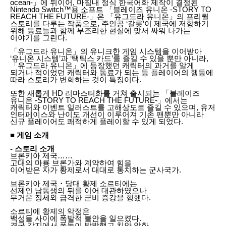
ocean-」에 뒤이어, 마침내 정식 한국어화 제작이 결정된
Nintendo Switch™용 소프트 「블레이즈 유니온 -STORY TO
REACH THE FUTURE-」은 「유그드라 유니온」의 프리퀄
스토리를 다루는 작품으로, 주인공 ‘갈롯’이 제국에 저항하기
위해 동료들과 함께 부조리한 현실에 맞서 싸워 나가는
이야기를 그린다.
「유그드라 유니온」의 유니크한 게임 시스템을 이어받아
‘유니온 시스템’과 ‘택틱스 카드’를 즐길 수 있을 뿐만 아니라,
「유그드라 유니온」에 등장했던 캐릭터의 과거를 알게
되거나 적이었던 캐릭터와 동료가 되는 등 플레이어의 행동에
따라 스토리가 변화하는 것이 특징이다.
또한 새롭게 HD 리마스터화를 거쳐 출시되는 「블레이즈
유니온 -STORY TO REACH THE FUTURE-」에서는
캐릭터와 이벤트 일러스트를 고해상도로 즐길 수 있으며, 유저
인터페이스와 난이도 개선이 이루어져 기존 팬뿐만 아니라
신규 플레이어도 쾌적하게 플레이할 수 있게 되었다.
■ 게임 소개
- 스토리 소개
브론키아 제국……
고대의 마룡 브론가와 계약하여 힘을
이어받은 자가 황제로서 대대로 통치하는 군사국가.
브론키아 제국・당대 황제 소르티에는
선제인 남동생의 뒤를 이어 대관하였으나
무거운 징세와 급격한 군비 증강을 행했다.
소르티에 황제의 악정은
백성들 사이에 폭발적 불안을 일으켰다.
결국 각지에서 폭동이 발발했고 치안 악화,