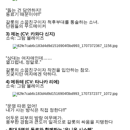
“돕는 건 당연하지!
동료기 때문이야!!”
갈롯의 소꿉친구이자 척후부대를 통솔하는 소녀.
단원들의 무드메이커
3) 제논 (CV: 카와다 신지)
소속: 그람 블레이즈
“상대는 여자애인데……
껄끄럽네, 정말로.”
갈롯의 소꿉친구이자 작전을 입안하는 참모.
짓궂지만 여자에겐 약하다.
4) 메듀테 (CV: 타나카 리에)
소속: 그람 블레이즈
“운명 따윈 없어!
내가 사는 방식은 직접 정한다!!”
어두운 피부의 방랑 여무예가.
풍부한 경험과 큰도끼 일격으로 갈롯의 싸움을 지탱한다
- 최대 5명의 동료와 함께하는 ‘유니온 시스템’