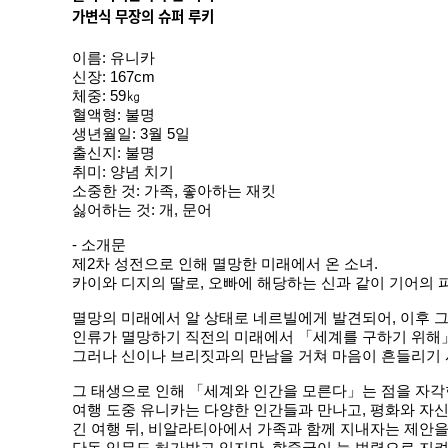
가변식 무장의 슈퍼 루키
이름: 유니카
신장: 167cm
체중: 59㎏
혈액형: 불명
생년월일: 3월 5일
출신지: 불명
취미: 양념 치기
소중한 것: 가족, 좋아하는 재킷
싫어하는 것: 개, 문어
- 소개문
제2차 성전으로 인해 멸망한 미래에서 온 소녀.
카이와 디지의 딸로, 오빠에 해당하는 신과 같이 기어의 
멸망의 미래에서 알 상태로 네르빌에게 발견되어, 이후 
인류가 멸망하기 직전의 미래에서 「세계를 구하기 위해」
그러나 신이나 브리짓과의 만남을 거쳐 마음이 흔들리기 시
그 태생으로 인해 「세계와 인간을 모른다」는 점을 자각한
여행 도중 유니카는 다양한 인간들과 만나고, 평화와 자신
긴 여행 뒤, 비알라티아에서 가족과 함께 지내자는 제안을