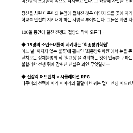
비일상의 소용돌이 속으로 빠져들고 만다. 그 와중에 자신을 ’SI
정신을 차린 타쿠미의 눈앞에 펼쳐진 것은 어딘지 모를 곳에 자리 
학교를 안전히 지켜내야 하는 사명을 부여받는다. 그들은 과연 
100일 동안에 걸친 전쟁과 절망의 막이 오른다…
◆ 15명의 소년소녀들이 지켜내는 ‘최종방위학원’
어느 날 '꺼지지 않는 불꽃'에 휩싸인 '최종방위학원'에서 눈을 뜬
덮쳐오는 정체불명의 적 ‘침교생’을 격퇴하는 것이 인류를 구하는
불합리한 전쟁 뒤에 감춰진 진실은 과연 무엇일까―
◆ 신감각 어드벤처 × 시뮬레이션 RPG
타쿠미의 선택에 따라 이야기의 결말이 바뀌는 멀티 엔딩 어드벤처