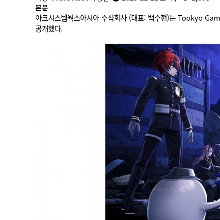
본문
아크시스템웍스아시아 주식회사 (대표: 백수현)는 Tookyo G
공개했다.