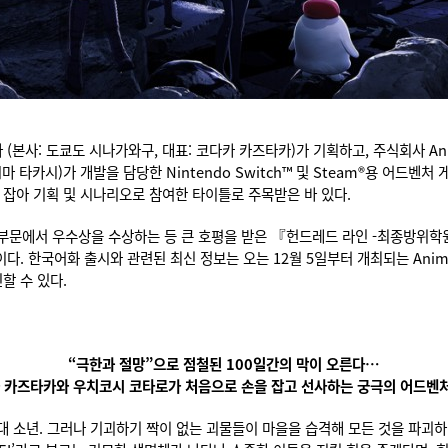
(본사: 도쿄도 시나가와구, 대표: 코다카 카즈타카)가 기획하고, 주식회사 Anip
쿠시마 타카시)가 개발을 담당한 Nintendo Switch™ 및 Steam®용 어드벤
을 잡아 기획 및 시나리오로 참여한 타이틀로 주목받은 바 있다.
 작품 부문에서 우수상을 수상하는 등 큰 호평을 받은 『헌드레드 라인 -최종
국어화 출시와 관련된 최신 정보는 오는 12월 5일부터 개최되는 Anime X Gam
할 수 있다.
“극한과 절망”으로 점철된 100일간의 막이 오른다…
 카즈타카와 우치코시 코타로가 처음으로 손을 잡고 선사하는 궁극의 어드벤처
0대 소년. 그러나 기괴하기 짝이 없는 괴물들이 마을을 습격해 모든 것을 파