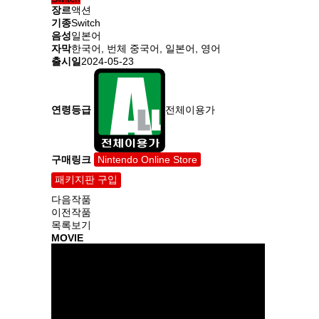
장르
액션
기종
Switch
음성
일본어
자막
한국어, 번체 중국어, 일본어, 영어
출시일
2024-05-23
연령등급
전체이용가
구매링크
Nintendo Online Store
패키지판 구입
다음작품
이전작품
목록보기
MOVIE