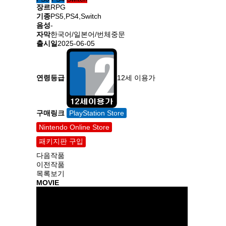
장르
RPG
기종
PS5,PS4,Switch
음성
-
자막
한국어/일본어/번체중문
출시일
2025-06-05
연령등급
12세 이용가
구매링크
PlayStation Store
Nintendo Online Store
패키지판 구입
다음작품
이전작품
목록보기
MOVIE