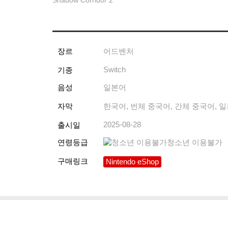
Shadow Corridor 2
장르
어드벤처
Switch
기종
음성
일본어
자막
한국어, 번체 중국어, 간체 중국어, 일
2025-08-28
출시일
연령등급
청소년 이용불가
구매링크
Nintendo eShop