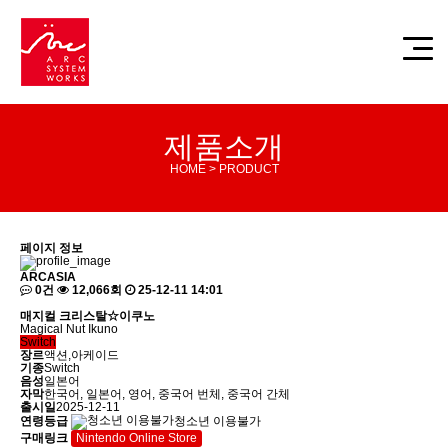
제품소개
HOME > PRODUCT
페이지 정보
ARCASIA
0건
12,066회
25-12-11 14:01
매지컬 크리스탈☆이쿠노
Magical Nut Ikuno
Switch
장르
액션,아케이드
기종
Switch
음성
일본어
자막
한국어, 일본어, 영어, 중국어 번체, 중국어 간체
출시일
2025-12-11
연령등급
청소년 이용불가
구매링크
Nintendo Online Store