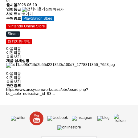
어
출시일
2026-06-10
연령등급
전체이용가
사이트
바로가기
구매링크
PlayStation Store
Nintendo Online Store
Steam
패키지판 구입
다음작품
이전작품
목록보기
제품 상세설명
다음작품
이전작품
목록보기
관련링크
https://www.arcsystemworks.asia/bbs/board.php?
bo_table=notice&wr_id=93…