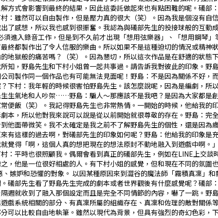
理解方式會影響到最終的結果，因此這委託做起來也有點困難的呢。礒部
下村：雖然可以自由製作，但是壓力真的很大（笑）。因為我是個沒有自
出了感想，所以我也感到很振奮。我認為與礒部先生的投接球般的互動成為
樂曲必須進入錄音工作，但是到不久前才出現「想用弦樂器」、「想用鋼琴
最終都製作出了令人信服的樂曲。所以如果不是這種迫切的情況或精神狀態
輸的地獄般的痛苦嗎？（笑）。因為懇切，所以這次作品是在舒適的狀態
據我所知，野島先生和下村小姐曾一起共事過。請告訴我對彼此的印象。野
在同個公司製作同一個作品也有可能無法見面呢！野島：不是因為關係不好
何呢？下村：我年輕的時候很害怕野島先生。該怎麼說呢，因為是編劇，所
生生氣地和人吵架……野島：騙人～那應該不是我吧？――是因為大家都是
家常便飯（笑）。我記得野島先生也非常熱情。一開始的時候，他給我的
劇本，所以他對我來說可以說是從以前開始就很尊敬的存在。野島：完全
看到他面帶微笑。我不太確定是我之前不了解野島先生的個性，還是因為
是原來有這樣的過去啊，對礒部先生的印象如何呢？野島：他給我的印象是
就覺得「啊，這個人真的想把現在的想法原封不動地融入到遊戲中啊。」，
村：平時也很照顧我。偶爾會看到真正的礒部先生，例如在LINE上交談
之，他是一位很好相處的人。有下村小姐的感覺，但和現在不同的氛圍也是
厭惡、嫉妒和恐懼的對象。 以因某種原因來到澀谷的魔法師「霧積真凜」
謝謝。礒部先生看了野島先生完成的劇本或者世界觀後有什麼感覺呢？礒部
後隔週就收到了融入那個設定而且是完全不同情節的內容，嚇了一跳。野
：與遊戲系統相關的部分、有真凜所屬的組織存在、真凜和佐理的敵對關係
分可以比較自由地執筆。――雖然以現代為背景，但具有強烈的奇幻色彩，