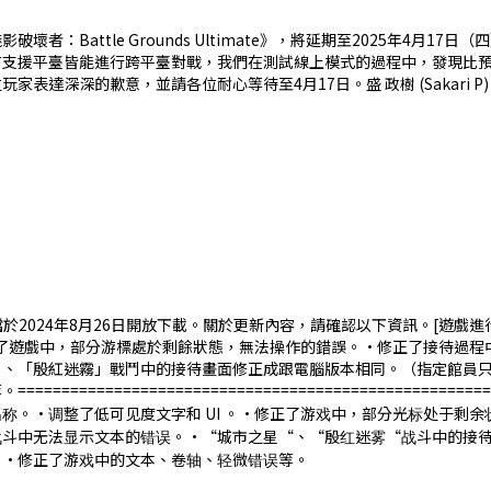
壞者：Battle Grounds Ultimate》，將延期至2025年4
有支援平臺皆能進行跨平臺對戰，我們在測試線上模式的過程中，發現比
達深深的歉意，並請各位耐心等待至4月17日。盛 政樹 (Sakari P)
.0.3版更新檔於2024年8月26日開放下載。關於更新內容，請確認以下資訊。
修正了遊戲中，部分游標處於剩餘狀態，無法操作的錯誤。·修正了接待過
」、「殷紅迷霧」戰鬥中的接待畫面修正成跟電腦版本相同。（指定館員
=============================================
称。·调整了低可见度文字和 UI 。·修正了游戏中，部分光标处于剩
战斗中无法显示文本的错误。·“城市之星“、“殷红迷雾“战斗中的接
。·修正了游戏中的文本、卷轴、轻微错误等。