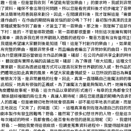
有趣。但是，但是當我收到「希望能有管弦樂曲！」的要求時，我感到非
了資料，確保不會出現任何問題。――所以您是看完資料後才初步確定了音
且無法簡單地用善與惡來劃分。因此，在閱讀資料後，我才理解這是「需
邊作曲的。―― 在作曲的期間有最苦惱的部分嗎？下村：最初製作真凜的
了那種感覺製作到了最後，才誕生了第一首樂曲。那之後，我理解了這部
嗎？下村：是的，不管是哪款遊戲，第一首歌都很重要，特別這次是擁有獨
是萬幸。―― 請告訴我在將世界觀融入遊戲的過程中，聲音方面有沒有值得
我還是希望讓大家聽到後能知道「哦！這是下村創作的樂曲！」。如果能感
也有完整的樂曲，種類非常多樣。而且編曲者編出了非常帥氣的曲目，我
告訴我為什麼選擇澀谷當做這次作品的舞臺。礒部：在公司內部共享企劃的
。―― 聽說還有實際名稱的店鋪出現。礒部：為了傳達「樹大招風」這種
實景觀。我認為透過這種方式可以提高玩家對世界觀的投入感，對作品的主
們體現出如此真實的風景，希望大家能盡情感受。―― 以您所說的澀谷為舞
會被朋友冷落，是非常嚴格的社會。因此，真凜一直隱瞞自己是魔法師的
與此相反，她具有很強的正義感，為了讓魔法力量能夠幫助人們，她擁有
不同的角度體驗故事呢。野島：這次作品以章節的形式進行，每章的主角都會
―― 關係錯綜複雜的兩位主角，真讓人期待呢！請在您能透露的範疇內告
別人的距離，但是被親切地對待就會很高興，卻不能坦率地表示感謝，而
主地說出「又來了」的場面（笑）。這種真凜看到佐理為達自己的目的而行
的劇本製作有發生困難嗎？野島：雖然寫了很多幻想世界的人物，但是這
。每次確認的時候，我都會擔心是否會有奇怪的語氣出現呢（笑）。我還
啊。野島：一開始我覺得這很麻煩，但調查蒐集資料過程中，我變得越來越有