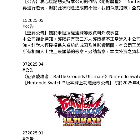
【公告】衷心感謝您支持本公司的作品《絕對魔權》。Ninte
再進行遊玩。對於此次問題造成的不便，我們深感抱歉。亞克
15
2025.05
#公告
【重要公告】關於未經授權連線導致資料外洩事宜
本公司謹此通知，經確認有第三方未經授權不正當進入本公司
洩。針對未經授權進入系統的成因及其影響範圍，本公司正
所有相關人士致上最誠摯的歉意。另請留意，本次外洩之資
07
2025.04
#公告
《魅影破壞者：Battle Grounds Ultimate》Nintendo 
【Nintendo Switch™ 版本線上功能更改公告】將於2025年
23
2025.01
#公告