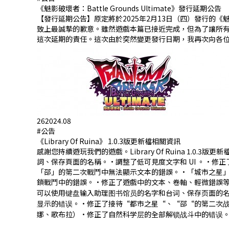
《魅影破壞者：Battle Grounds Ultimate》發行延期公告
【發行延期公告】原定將於2025年2月13日（四）發行的《魅影破
致上最誠摯的歉意。雖然遊戲本篇已接近完成，但為了讓所
這次延期的責任。這次由於突然變更發行日期，我再次向各位玩家表
26
2024.08
#公告
《Library Of Ruina》 1.0.3版更新檔相關資訊
感謝您持續遊玩我們的遊戲。Library Of Ruina 1
詞、保存頁面的名稱。·調整了低可見度文字和 UI 。·
「邵」的第二次戰鬥中無法顯示文本的錯誤。·「城市之星
鎖戰鬥中的錯誤。·修正了遊戲中的文本、卷軸、輕微錯誤等。==========
可以使用键盘输入助理图书馆员的名字和台词、保存页面的名
显示的错误。·修正了接待“都市之星“、“邵“的第二次
娜、歌布拉）·修正了自然科学层的全部解锁战斗中的错误