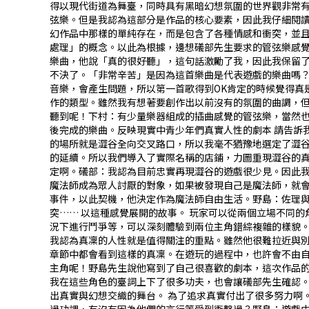
得以現代街道為舞臺，同時具有黑暗幻想氛圍的世界觀非常
弦樂。但是我認為這部分是作品的核心要素，因此我仔細閱讀
幻作品中那樣的單純存在，而是包含了各種情感和衝突，並
處理」的概念。以此為根據，邊想礒部先生要求的管弦樂感覺
樂曲，他說「真的很好聽」，這句話激勵了我，因此我保留
不決了。――「非常辛苦」是因為這首樂曲是代表遊戲的樂曲
音樂，會產生問題，所以第一首歌得到OK肯定的時候覺得真
作的類型。雖然我有想著要創作出以前沒有的氛圍的曲調，但
聽到呢！下村：有少量樂器組成的插曲感覺的管弦樂，當然
後完成的樂曲。反映現實中青少年們真實人性的劇本―― 請
的場所就是澀谷全向交叉路口，所以我毫不猶豫地選定了澀谷
的延續。所以我們導入了實際名稱的店鋪，力圖重現澀谷的真
定啊。礒部：我認為目前忠實再現澀谷的遊戲很少見。因此我
魔法師成為眾人討厭的對象，如果被發現自己是魔法師，就
事件，以此契機，他決定作為魔法師自由生活。野島：佐理
突…… 以這種感覺展開的故事。―― 玩家可以從兩個立場
況下進行鬥爭等，可以深刻體驗到兩位主角錯綜複雜的樣貌。
我認為真凜的人性就是值得關注的重點。雖然他很難拉近與
章節中都會看到這樣的真凜。在遊玩的過程中，也許會不由自
主角呢！野島先生說他寫到了自己很喜歡的劇本，這次作品
我在這些角色的臺詞上下了很多功夫，也會讓礒部先生確認
出真實與幻想交織的舞台。―― 為了追求真實付出了很多努力