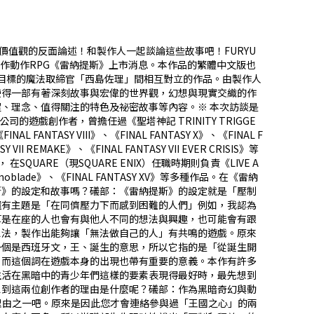
價值觀的反面論述！和製作人一起談論這些故事吧！FURYU
推出）的完全新作動作RPG《雷納提斯》上市消息。本作品的繁體中文版也
界為目標的魔法取締官「西島佐理」間相互對立的作品。由製作人
使得一部有著深刻故事與宏偉的世界觀，幻想與現實交織的作
、理念、值得關注的特色及祕密故事等內容。※ 本次訪談是
公司的遊戲創作者，曾擔任過《聖塔神記 TRINITY TRIGGE
NTASY VIII》、《FINAL FANTASY X》、《FINAL F
REMAKE》、《FINAL FANTASY VII EVER CRISIS》等
QUARE（現SQUARE ENIX）任職時期則負責《LIVE A
oblade》、《FINAL FANTASY XV》等多種作品。在《雷納
斯》的設定和故事嗎？礒部：《雷納提斯》的設定就是「壓制
還有主題是「在同儕壓力下而感到困難的人們」例如，我認為
算是在座的人也會有與他人不同的想法與興趣，也可能會有跟
，製作出能夠讓「無法做自己的人」有共鳴的遊戲。――原來
另一個是西班牙文，王、誕生的意思，所以它指的是「從誕生開
這個詞在遊戲本身的出現也帶有重要的意義。――本作有許多
生活在黑暗中的青少年們這樣的要素表現得最好時，最先想到
想到這兩位創作者的理由是什麼呢？礒部：作為黑暗奇幻與動
由之一吧。――原來是因此您才會連絡參與過「王國之心」的兩