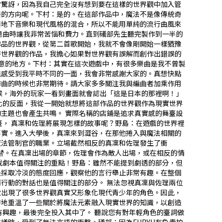
常驚訝，因為我自己完全沒有想到要在這樣的世界觀中加入管
樂的方向呢。下村：是的。在這部作品中，魔法不是像傳統奇
要地下音樂和現代風格的混合，所以不能用單純的流行曲風來
主題曲時讓我非常苦惱和費力。直到礒部先生聽完製作到一半的
作品的世界觀，從第二首歌開始，我就不會像剛開始一樣猶豫
特世界觀的作品，我擔心如果對世界觀有誤解而創作出錯誤的
注意的地方。下村：其實在這次遊戲中，有很多樂曲是我不曾製
受到我平時不同的一面，我會非常感謝大家的。――真想快點
作曲的時候也非常期待。請大家多多關注我與編曲者加乘作用
時候，海外的玩家一看到畫面就會認出「這是日本的那裡啊！」
文化的反面，我從一開始就想將這部作品的世界觀作為現實世界
題也會產生共鳴。―― 實際名稱的店鋪是追求真實感的舞臺設
臺， 真凜和佐理將展現怎樣的故事呢？野島：在遊戲的世界裡
事實。進入大學後，真凜來到澀谷，在那他捲入與魔法相關的
魔法管制官的職業。立場截然相反的真凜和佐理發生了衝
交替。在真凜出場的章節，佐理會作為敵人出場，或在相反的情
訴我劇本值得關注的重點！野島：雖然不能提到劇透的部分，但
是採取冷淡的態度回應，觀察他的言行舉止非常有趣。在整個
動的對話也是值得關注的部分。―― 無法忽視真凜與佐理兩位
次出現了很多世界觀真實又形象化現代青少年的角色。因此，
特地重溫了一些關於將魔法元素融入現實世界的知識，以創造
興趣，最後完全投入其中了。―― 聽說您有對年輕角色的臺詞做