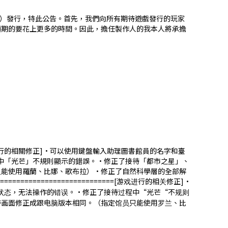
月17日（四）發行，特此公告。首先，我們向所有期待遊戲發行的玩家
預期的要花上更多的時間。因此，擔任製作人的我本人將承擔
[遊戲進行的相關修正]·可以使用鍵盤輸入助理圖書館員的名字和臺
程中「光芒」不規則顯示的錯誤。·修正了接待「都市之星」、
只能使用羅蘭、比娜、歌布拉）·修正了自然科學層的全部解
===========================[游戏进行的相关修正]·
余状态，无法操作的错误。·修正了接待过程中“光芒“不规则
待画面修正成跟电脑版本相同。（指定馆员只能使用罗兰、比