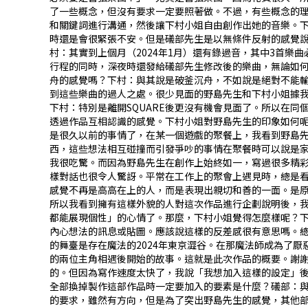
了一些概念，但沒有要求一定要照著做。不過，有些概念的
和關鍵詞進行溝通，然後讓下村小姐自由創作出她的音樂。
時還是會很緊張不安。但是礒部先生是以無條件反射的感覺說
村：其實到上個月（2024年1月）還有錄過音，其中3首
行程的同時，深夜時還發給礒部先生修改後的樂曲，無論如何
舟的感覺嗎？下村：與其說是破釜沉舟，不如說是絕對不能
到這些樂曲的過人之處。很少見面的野島先生和下村小姐――
下村：特別是離開SQUARE後更沒有機會見面了。――所以
透過作品互相認識的感覺。――下村小姐對野島先生的印象如
是很久以前的事情了，在某一個遊戲的聚餐上，我看到野島先
西，這些想法相互碰撞而引發爭吵的事情在聚餐時可以說是
我很吃驚。而因為野島先生在創作上始終如一，寫過很多精彩
樣對話也很令人驚訝。平常在工作上的聚會上遇見時，總是
感覺不再是高高在上的人，而是表現出親切和善的一面。――
所以我看到擁有這樣外貌的人對這次作品進行企劃說明後，我
都能展現個性」的心情了。那麼，下村小姐覺得怎麼樣呢？下
內心想法的訊息或貼圖。應該說這樣的反差感很有意思嗎。總
的舞臺是存在魔法的2024年東京澀谷。在那魔法師成為了
的兩位主角相遇後開始的故事。這就是此次作品的概要。――
的。但因為寫作速度太快了，我說「我想加入這樣的設定」
全部換掉――製作這部作品時一定要加入的要素是什麼？礒部
的要求，雖然有方向，但是為了突出野島先生的感覺，其他部