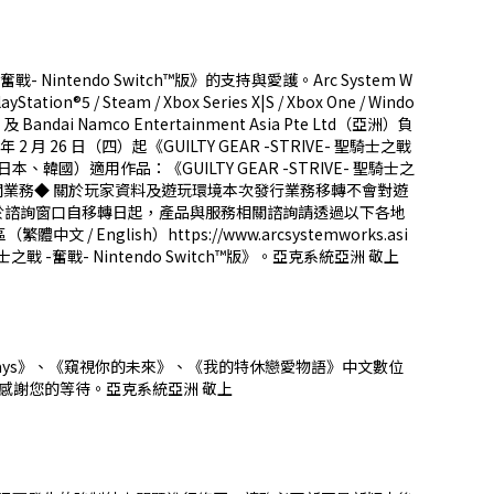
- Nintendo Switch™版》的支持與愛護。Arc System W
5 / Steam / Xbox Series X|S / Xbox One / Windo
Bandai Namco Entertainment Asia Pte Ltd（亞洲）負
 26 日（四）起《GUILTY GEAR -STRIVE- 聖騎士之戰
本、韓國）適用作品：《GUILTY GEAR -STRIVE- 聖騎士之
推廣及營運相關業務◆ 關於玩家資料及遊玩環境本次發行業務移轉不會對遊
於諮詢窗口自移轉日起，產品與服務相關諮詢請透過以下各地
地區（繁體中文 / English）https://www.arcsystemworks.asi
 聖騎士之戰 -奮戰- Nintendo Switch™版》。亞克系統亞洲 敬上
dolDays》、《窺視你的未來》、《我的特休戀愛物語》中文數位
歉意，感謝您的等待。亞克系統亞洲 敬上