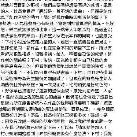
：就像前面提到的那樣，我們主要圍繞想要表達的感情、風景
信的人，雖然會覺得「應該是一首不錯的樂曲」，但還是創作
了創作音樂的動力。――請告訴我作曲時印象深刻的事。下
」等想法，因為這些野心有時甚至會遇到相當驚險的情況。在趕
，樂曲就無法製作出來，這一點令人印象深刻。――是破釜沉
下無法做出來的樂曲，我希望大家遊玩本作的同時，也能感受
島：下村小姐是個充滿力量的人。雖然一直沒機會直接見面。
，而是即使是同一部作品，也在完全不同的項目下工作，所以有
以看起來很難相處、很難搭話、給人一種獨自孤傲的感覺。這
創作者的關係嗎？下村：沒錯，因為彼此都有自己想做的東
印象是高高在上的，但看到他熱情地談論某些事情的時候，讓
記不起來了，不知為何覺得有點害羞。下村： 而且現在能這
歲月流逝讓野島先生變得更加圓融了，但現在的野島先生給人
充滿熱情且外表華麗。第一次見面時，他的頭髮是粉紅色的，
好像早已描繪好了遊戲的整個面貌。――感覺到您希望「大家
時，雖然表面上說的是關心的話語，但偶爾也會傳送了透露出
魅力所在――能告訴我本次作品的世界觀概要嗎？礒部：遊戲
和隸屬於管制魔法師組織的魔法機動隊「西島佐理」，完全相反
：簡單卻非常棒。野島：雖然中間修正過很多次。礒部：是
島：因為只改變一點點的話會很困難，所以我經常會乾脆一次
等，在我心裡形象已經固定下來，所以有「請無條件加入！」
下村小姐剛開始看到世界觀和概要後有什麼想法？下村：我覺