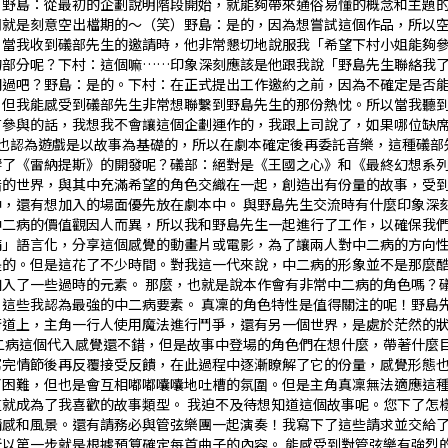
？野島：從最初的企劃說明階段開始，就能夠帶來通俗易懂的概念和主題
明就是刻意空出檔期的～（笑）野島：是的，因為想嘗試這個作品，所以
村：當我收到礒部先生的邀請時，他非常懇切地說服我「希望下村小姐能夠
刻的部分呢？下村：這個嘛……印象深刻應該是他跟我說「野島先生聯絡我
過吧？野島：是的。下村：在正式提出工作邀約之前，因為不確定是否能聯繫
，但我能感受到礒部先生非常想聯繫到野島先生的那份熱忱。所以當我聽
參與的話，我想我不會讓這個企劃運作的，我跟上司說了，如果哪位缺席
我也認為遊戲是以故事為基礎的，所以在劇本確定後再委託音樂，這種礒部
響了《雷納提斯》的開發呢？礒部：絕對是《王國之心》和《最終幻想系列》
的世界，與其中充滿希望的角色交織在一起，創造出有份量的故事，受到了
，還有想加入的場面優先放在劇本中。―― 與野島先生交流時有什麼印象
二病的價值觀因人而異，所以我和野島先生一起進行了工作，以確保我們對
」語言化，分享這個感覺的動畫片或電影，為了讓兩人對中二病的方向性沒
是的。但是這花了不少時間。對我這一代來說，中二病的形象並不是那麼
入了一些過時的元素。―― 那麼，也就是說本作會有非常中二病的角色嗎
這些我認為最強的中二病要素。―― 真凜的角色特性是值得關注的呢！野
街道上，主角一行人使用魔法進行鬥爭，還有另一個世界，是處於茫然的
中二病這個代入感覺還不錯，但是故事中登場的角色們在想什麼，帶著什麼目
完情節後再反覆接受反饋，在此過程中逐漸瞭解了它的份量，感覺形態也在
了困難，但也是會互相嘟嘟囔囔地吐槽的氛圍。但是主角真凜無法適應這
就成為了我喜歡的故事類型。―― 我迫不及待想知道這個故事呢。您下了
情感和風景。還有請務必與管弦樂團一起演奏！我寫下了這些請求並交給
以第一步就是根據預算確定每首曲子的內容。―― 能感受到對管弦樂有強