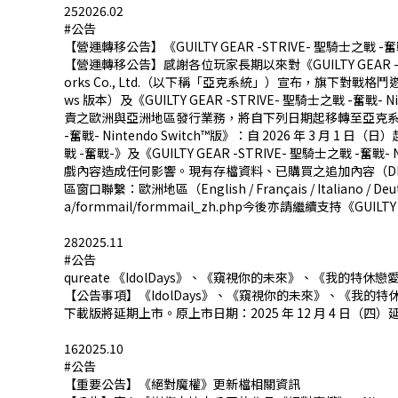
25
2026.02
#公告
【營運轉移公告】《GUILTY GEAR -STRIVE- 聖騎士之戰
【營運轉移公告】感謝各位玩家長期以來對《GUILTY GEAR -STRIV
orks Co., Ltd.（以下稱「亞克系統」）宣布，旗下對戰格鬥遊戲《GUILTY G
ws 版本）及《GUILTY GEAR -STRIVE- 聖騎士之戰 -奮戰- Nin
責之歐洲與亞洲地區發行業務，將自下列日期起移轉至亞克系統自行營運。《GU
-奮戰- Nintendo Switch™版》：自 2026 年 3 
戰 -奮戰-》及《GUILTY GEAR -STRIVE- 聖騎士之
戲內容造成任何影響。現有存檔資料、已購買之追加內容（D
區窗口聯繫：歐洲地區（English / Français / Italiano / Deut
a/formmail/formmail_zh.php今後亦請繼續支持《GUILT
28
2025.11
#公告
qureate 《IdolDays》、《窺視你的未來》、《我的特
【公告事項】《IdolDays》、《窺視你的未來》、《我的特休
下載版將延期上市。原上市日期：2025 年 12 月 4 日（四
16
2025.10
#公告
【重要公告】《絕對魔權》更新檔相關資訊