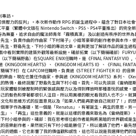
特別專訪。
儕壓力的反判」。本次新作動作 RPG 的誕生過程中，蘊含了對日本社會
S4、PC平臺（繁體中文版在 Nintendo Switch、PS5、PS4平臺
東京澀谷為舞臺，追求自由的魔法師青年「霧積真凜」 及以創造有秩序的世
」先生、負責作曲的作曲家「下村陽子」小姐等豪華的創作者參與本作，
先生、野島先生、下村小姐的專訪文章，能夠更加了解該作品的誕生過程
，可以在遊戲中看到實際的建築外觀等最新設施。礒部拓實（以下簡稱礒部）FURYU
QUARE ENIX任職時，是《FINAL FANTASY VII》, 《FINAL FA
 HEARTS》、《KINGDOM HEARTS II》、《FINAL FANTASY VII 
 CAPCOM任職時，負責過《STREET FIGHTER II》的音樂， 在S
RTS》等的樂曲。現在也兼任作曲家，參與過《KINGDOM HEARTS》系列、《Xen
的熱情，最終說服了野島先生與下村小姐。――首先，可以先談談《雷納提
讓玩家體驗到被壓制時的緊張感與壓力以及得到釋放時那種喜悅的感覺。
自己的髮色和穿著都很引人注目，所以用異樣的眼光看我的人也不少。就
文化和思維方式的反面意見以及「如果人們能再更做自己就好了！」的想法
個單字作為基礎，第一個是「Renatus」，有著誕生、再生的意思，
生」、「再生」這些意義的。就是以這樣的意義來取名為《雷納提斯》，而
和下村小姐參與的。礒部：我在思考哪位創作者能夠將黑暗的世界觀或是
的音樂創作者，果然就只有下村小姐能勝任了。所以邀請了他們。――最先
始玩的遊戲，它也影響了我的價值觀和感性，這也可以說是我選擇他們的理