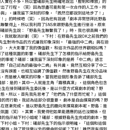
的人實在不多。所以當礒部先生明確地說出「壓制和釋放」的
空出了行程。（笑）因為想盡可能和第一次合作的人工作，所
參與」，讓我留下深刻的印象，「既然您都說到這地步了！」
了！」的時候吧（笑），因為他有說過「劇本非常想拜託野島
得上，所以我利用了SNS來跟野島先生進行接洽。――原來
到礒部先生說：「野島先生聯繫我了！」時，我也很高興。野
，我就取消計劃（笑）。下村：在野島先生說OK之前我們的
先生對待作品的方式讓我印象深刻。「最強的中二病」與在迫
，大大影響了我的價值觀。―― 和這次作品的世界觀相似嗎？
這種氛圍的影響。―― 礒部先生下了怎樣的指示給野島先生
深刻的事呢？礒部：讓我留下深刻印象的是將「中二病」語言
「自己認為的最強中二病」有共識。―― 竟然互相分享了中二
有誤差，也相互協調了價值觀。―― 然後野島先生在充分品味
酷，而是被人嘲笑的印象。當我把這個形象告訴了礒部先生
？礒部：是的。其中一人就是主角「霧積真凜」，這個角色包含
島先生在接到礒部先生委託後，是以什麼方式寫劇本的呢？野
狀態。所以，首先我先思考了「他們為了什麼而忙呢？」這個
的而行動，我認為這部分很重要。―― 劇本是自由撰寫的嗎？野
逐漸完成。―― 是以野島先生的趣向來撰寫劇本呢。野島：是
種氛圍（笑）。其實，我覺得他如果能適應的話也沒關係，但
怎樣的指示給下村小姐呢？礒部：根據野島先生完成的劇本，整
了下村小姐。下村：礒部先生下的指示很明確，「這個和這個
烈的堅持。除了管弦樂以外的樂曲如何呢？下村：雖然我有得到