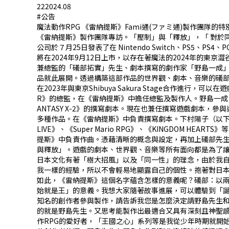
22
2024.08
#公告
魔法動作RPG 《雷納提斯》Fami通(ファミ通)製作團隊的
《雷納提斯》製作團隊專訪。「壓制」與「釋放」，「 對於同
公司於７月25日發表了在 Nintendo Switch、PS5、P
將在2024年9月12日上市，以存在著魔法的2024年的
兼總監的「礒部拓實」先生、劇本撰寫的劇作家「野島一成
品就此展開。透過構築這部作品的世界觀、劇本、音樂的礒部
在2023年與東京Shibuya Sakura Stage合作進行
R》的總監，在《雷納提斯》中擔任總監及製作人。野島一成（以下簡稱野島）在S
ANTASY X-2》的撰寫劇本。現在也兼任撰寫遊戲劇本，參與過《KINGDOM
多種作品。在《雷納提斯》中負責撰寫劇本。下村陽子（以下簡稱下村）在
LIVE》、《Super Mario RPG》、《KINGDOM HEA
提斯》中負責作曲。憑藉清晰的概念與設定，再加上礒部先生
與釋放」。遊戲的劇本、世界觀、音樂等所有面向都是為了
日本文化有著「樹大招風」以及「同一性」的理念，由於我
我一樣的經驗，所以不會輕易地顯露自己的個性。抱著對日本
如此，《雷納提斯》這個名字蘊含怎樣的意義呢？礒部：以兩
始就是王」的意義。我想大家隨著故事進展，可以體驗到「誕
知名的創作者參與製作，請告訴我您是怎麼決定請野島先生
的就是野島先生。又思考能製作出最適合又具有深刻且神聖感
作RPG的愛好者，「王國之心」系列等是我從少年時期就開