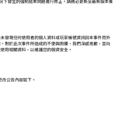
特定情況下發生的強制結束問題進行修正。請務必更新至最新版本後
前尚未發現任何使用者的個人資料或玩家帳號資訊因本事件而外
明。對於此次事件所造成的不便與困擾，我們深感抱歉，並向
或使用相關資料，以維護您的個資安全。
上功能更改公告內容如下。