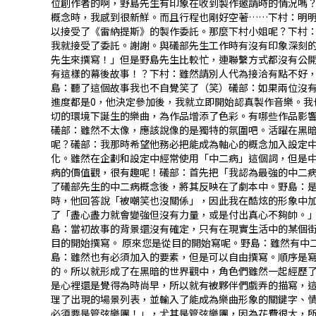
位創作者的啊，野島先生有印象在收到製作邀請時的情況嗎
概念時，我感到很新鮮。而且行程也剛好空著……下村：明
以接受了《雷納提斯》的製作委託。――那麼下村小姐呢？下
我就接受了委託。――謝謝。與礒部先生工作時有沒有印象深
先生來撰寫！」但是野島先生比較忙，連聯繫方式都沒有公開
有這樣的幕後故事！？下村：雖然請別人代為接洽有點不好
島：聽了這個故事我也不自覺笑了（笑）礒部：如果兩位沒有
進度都是0，他決定參加後，我就立即開始認真製作音樂。
切的環境下誕生的樂曲，為作品增添了色彩。――有哪些作品影
礒部：雖然不太像，應該說像的是獨特的氛圍吧。活躍在黑暗
呢？礒部：我那時希望他務必把能成為軸心的概念加入設定中
化。雖然在企劃和設定中經常使用「中二病」這個詞，但是中
病的價值觀，很有趣呢！礒部：首先把「我認為最強的中二病
了礒部先生的中二病概念後，將其反映在了劇本中。野島：
時，他回答說「被嘲笑也沒關係」，因此我在酷炫的形象中加
了「盡心盡力就會變強但沒有力量，或是付出真心不夠帥。」
島：當初故事的背景還沒有確定，只有在現實生活中的某個
目的開始撰寫。―― 原來您是從目的開始寫呢。野島：雖然有
島：雖然也有必須加入的要素，但是可以自由撰寫。順序是寫
的。所以就形成了在黑暗的世界觀中，角色們雖然一起經歷
是心裡還是覺得為時尚早，所以就有被夥伴們戲弄的描寫，這
理了出現的場景列表，並輸入了能成為樂曲形象的關鍵字、
必須要是管弦樂團！」，尤其是管弦樂團，因為花費很大，所