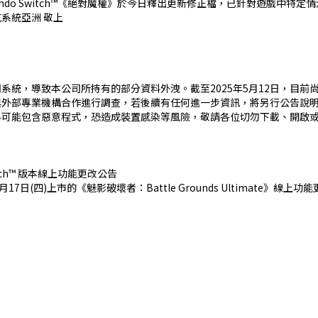
ndo Switch™《絕對魔權》於今日釋出更新修正檔，已針對遊戲中
系統亞洲 敬上
系統，導致本公司所持有的部分資料外洩。截至2025年5月12日，目
與外部專業機構合作進行調查，若後續有任何進一步資訊，將另行公告說
料可能包含惡意程式，恐造成裝置感染等風險，敬請各位切勿下載、開啟
Switch™ 版本線上功能更改公告
4月17日(四)上市的《魅影破壞者：Battle Grounds Ultimate》線