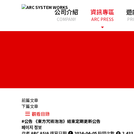
公司介紹
資訊專區
遊
COMPANY
ARC PRESS
PR
前篇文章
下篇文章
觀看目錄
#公告
《東方咒術泡泡》結束定期更新公告
페이지 정보
作者
ARC ASIA
撰寫日期
2024-04-05
點閱次數
2,433