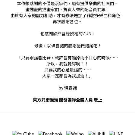
本作想感謝的不僅是玩家們，還有提供樂曲的社團們、
畫插畫的插畫家們、負責人聲的配音員們等。
由於有大家的鼎力相助，才有辦法增加了非常多樂曲和角色。
再次感謝各位。
也感謝欣然答應授權的ZUN。
最後，以琪露諾的感謝語做結尾吧！
「只要跟強者比賽，或許會有輸掉而不甘心的時候……
所以，我就覺得啊！！
只要我的心是最強的……
大家一定都會為我加油！」
by 琪露諾
東方咒術泡泡 開發團隊全體人員 敬上