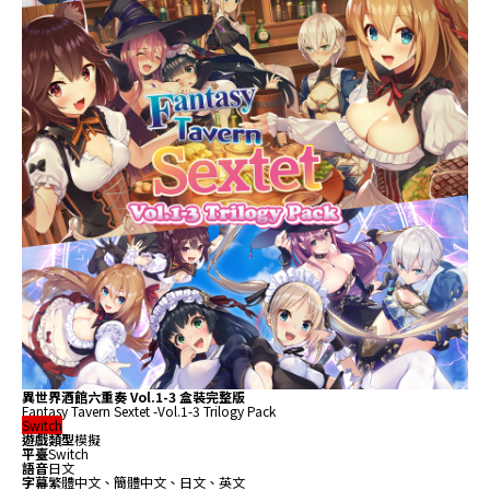
異世界酒館六重奏 Vol.1-3 盒裝完整版
Fantasy Tavern Sextet -Vol.1-3 Trilogy Pack
Switch
遊戲類型
模擬
平臺
Switch
語音
日文
字幕
繁體中文、簡體中文、日文、英文