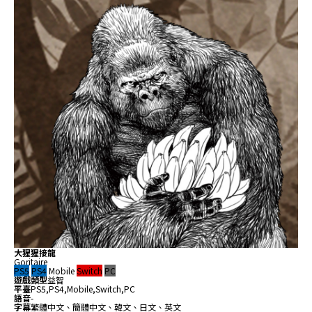
大猩猩接龍
Goritaire
PS5
PS4
Mobile
Switch
PC
遊戲類型
益智
平臺
PS5,PS4,Mobile,Switch,PC
語音
-
字幕
繁體中文、簡體中文、韓文、日文、英文